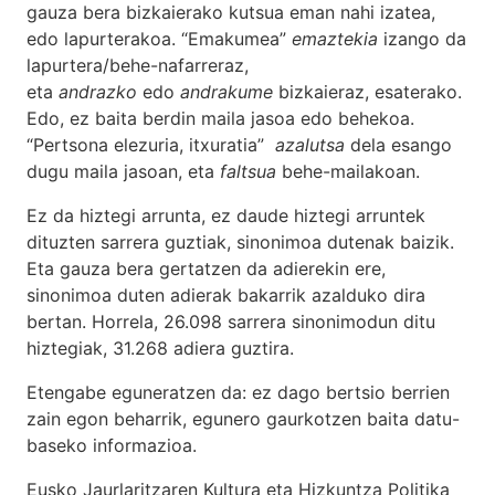
gauza bera bizkaierako kutsua eman nahi izatea,
edo lapurterakoa. “Emakumea”
emaztekia
izango da
lapurtera/behe-nafarreraz,
eta
andrazko
edo
andrakume
bizkaieraz, esaterako.
Edo, ez baita berdin maila jasoa edo behekoa.
“Pertsona elezuria, itxuratia”
azalutsa
dela esango
dugu maila jasoan, eta
faltsua
behe-mailakoan.
Ez da hiztegi arrunta, ez daude hiztegi arruntek
dituzten sarrera guztiak, sinonimoa dutenak baizik.
Eta gauza bera gertatzen da adierekin ere,
sinonimoa duten adierak bakarrik azalduko dira
bertan. Horrela, 26.098 sarrera sinonimodun ditu
hiztegiak, 31.268 adiera guztira.
Etengabe eguneratzen da: ez dago bertsio berrien
zain egon beharrik, egunero gaurkotzen baita datu-
baseko informazioa.
Eusko Jaurlaritzaren Kultura eta Hizkuntza Politika