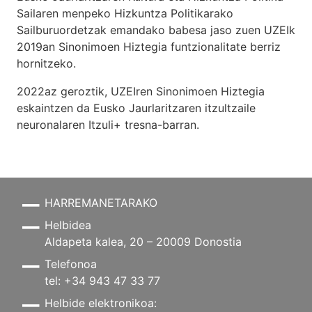
Sailaren menpeko Hizkuntza Politikarako
Sailburuordetzak emandako babesa jaso zuen UZEIk
2019an Sinonimoen Hiztegia funtzionalitate berriz
hornitzeko.
2022az geroztik, UZEIren Sinonimoen Hiztegia
eskaintzen da Eusko Jaurlaritzaren itzultzaile
neuronalaren
Itzuli+
tresna-barran.
HARREMANETARAKO
Helbidea
Aldapeta kalea, 20 – 20009 Donostia
Telefonoa
tel: +34 943 47 33 77
Helbide elektronikoa: