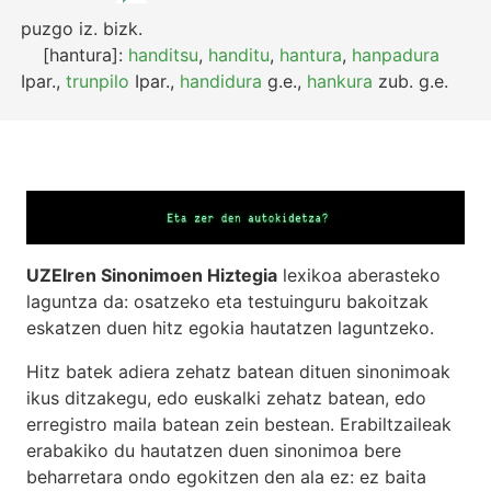
puzgo
iz.
bizk.
[hantura]:
handitsu
,
handitu
,
hantura
,
hanpadura
Ipar.
,
trunpilo
Ipar.
,
handidura
g.e.
,
hankura
zub.
g.e.
UZEIren Sinonimoen Hiztegia
lexikoa aberasteko
laguntza da: osatzeko eta testuinguru bakoitzak
eskatzen duen hitz egokia hautatzen laguntzeko.
Hitz batek adiera zehatz batean dituen sinonimoak
ikus ditzakegu, edo euskalki zehatz batean, edo
erregistro maila batean zein bestean. Erabiltzaileak
erabakiko du hautatzen duen sinonimoa bere
beharretara ondo egokitzen den ala ez: ez baita