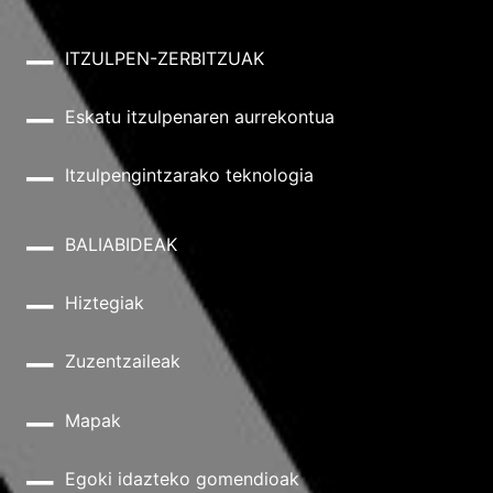
ITZULPEN-ZERBITZUAK
Eskatu itzulpenaren aurrekontua
Itzulpengintzarako teknologia
BALIABIDEAK
Hiztegiak
Zuzentzaileak
Mapak
Egoki idazteko gomendioak