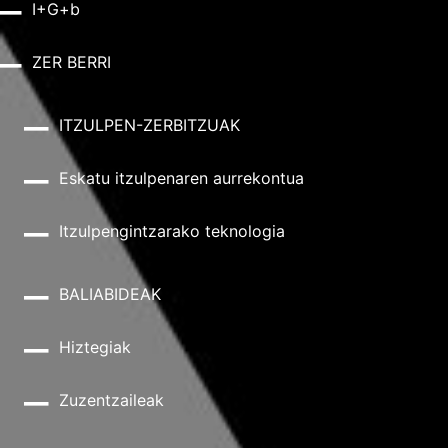
I+G+b
ZER BERRI
ITZULPEN-ZERBITZUAK
Eskatu itzulpenaren aurrekontua
Itzulpengintzarako teknologia
BALIABIDEAK
Hiztegiak
Zuzentzaileak