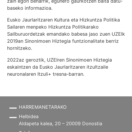
zain egon beharrik, egunero gaurkotzen baita datu-
baseko informazioa.
Eusko Jaurlaritzaren Kultura eta Hizkuntza Politika
Sailaren menpeko Hizkuntza Politikarako
Sailburuordetzak emandako babesa jaso zuen UZEIk
2019an Sinonimoen Hiztegia funtzionalitate berriz
hornitzeko.
2022az geroztik, UZEIren Sinonimoen Hiztegia
eskaintzen da Eusko Jaurlaritzaren itzultzaile
neuronalaren
Itzuli+
tresna-barran.
HARREMANETARAKO
Helbidea
Aldapeta kalea, 20 – 20009 Donostia