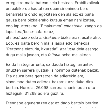
erregistro maila batean zein bestean. Erabiltzaileak
erabakiko du hautatzen duen sinonimoa bere
beharretara ondo egokitzen den ala ez: ez baita
gauza bera bizkaierako kutsua eman nahi izatea,
edo lapurterakoa. “Emakumea”
emaztekia
izango da
lapurtera/behe-nafarreraz,
eta
andrazko
edo
andrakume
bizkaieraz, esaterako.
Edo, ez baita berdin maila jasoa edo behekoa.
“Pertsona elezuria, itxuratia”
azalutsa
dela esango
dugu maila jasoan, eta
faltsua
behe-mailakoan.
Ez da hiztegi arrunta, ez daude hiztegi arruntek
dituzten sarrera guztiak, sinonimoa dutenak baizik.
Eta gauza bera gertatzen da adierekin ere,
sinonimoa duten adierak bakarrik azalduko dira
bertan. Horrela, 26.098 sarrera sinonimodun ditu
hiztegiak, 31.268 adiera guztira.
Etengabe eguneratzen da: ez dago bertsio berrien