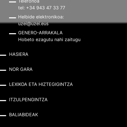
Telefonoa
tel: +34 943 47 33 77
Helbide elektronikoa:
uzei@uzei.eus
GENERO-ARRAKALA
Hobeto ezagutu nahi zaitugu
HASIERA
NOR GARA
LEXIKOA ETA HIZTEGIGINTZA
ITZULPENGINTZA
BALIABIDEAK