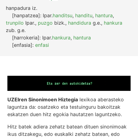
hanpadura
iz.
[hanpatzea]:
Ipar.
handitsu
,
handitu
,
hantura
,
trunpilo
Ipar.
,
puzgo
bizk.
,
handidura
g.e.
,
hankura
zub.
g.e.
[harrokeria]:
Ipar.
hankura
,
hantura
[enfasia]:
enfasi
UZEIren Sinonimoen Hiztegia
lexikoa aberasteko
laguntza da: osatzeko eta testuinguru bakoitzak
eskatzen duen hitz egokia hautatzen laguntzeko.
Hitz batek adiera zehatz batean dituen sinonimoak
ikus ditzakegu, edo euskalki zehatz batean, edo