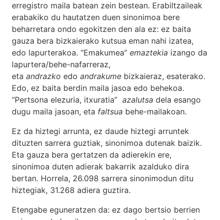
erregistro maila batean zein bestean. Erabiltzaileak
erabakiko du hautatzen duen sinonimoa bere
beharretara ondo egokitzen den ala ez: ez baita
gauza bera bizkaierako kutsua eman nahi izatea,
edo lapurterakoa. “Emakumea”
emaztekia
izango da
lapurtera/behe-nafarreraz,
eta
andrazko
edo
andrakume
bizkaieraz, esaterako.
Edo, ez baita berdin maila jasoa edo behekoa.
“Pertsona elezuria, itxuratia”
azalutsa
dela esango
dugu maila jasoan, eta
faltsua
behe-mailakoan.
Ez da hiztegi arrunta, ez daude hiztegi arruntek
dituzten sarrera guztiak, sinonimoa dutenak baizik.
Eta gauza bera gertatzen da adierekin ere,
sinonimoa duten adierak bakarrik azalduko dira
bertan. Horrela, 26.098 sarrera sinonimodun ditu
hiztegiak, 31.268 adiera guztira.
Etengabe eguneratzen da: ez dago bertsio berrien