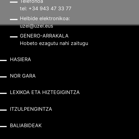
Telefonoa
tel: +34 943 47 33 77
Helbide elektronikoa:
uzei@uzei.eus
GENERO-ARRAKALA
Hobeto ezagutu nahi zaitugu
HASIERA
NOR GARA
LEXIKOA ETA HIZTEGIGINTZA
ITZULPENGINTZA
BALIABIDEAK