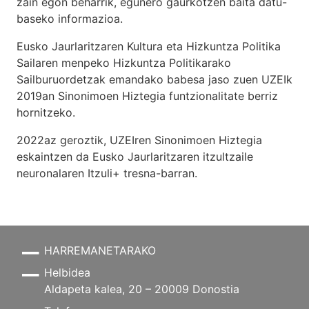
zain egon beharrik, egunero gaurkotzen baita datu-
baseko informazioa.
Eusko Jaurlaritzaren Kultura eta Hizkuntza Politika
Sailaren menpeko Hizkuntza Politikarako
Sailburuordetzak emandako babesa jaso zuen UZEIk
2019an Sinonimoen Hiztegia funtzionalitate berriz
hornitzeko.
2022az geroztik, UZEIren Sinonimoen Hiztegia
eskaintzen da Eusko Jaurlaritzaren itzultzaile
neuronalaren
Itzuli+
tresna-barran.
HARREMANETARAKO
Helbidea
Aldapeta kalea, 20 – 20009 Donostia