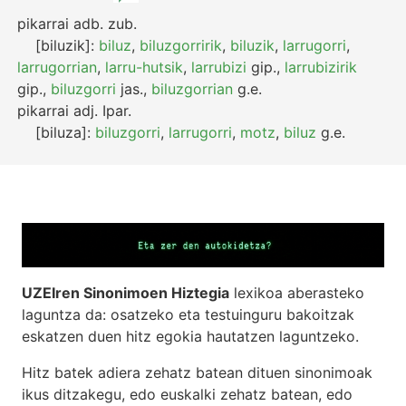
pikarrai
adb.
zub.
[biluzik]:
biluz
,
biluzgorririk
,
biluzik
,
larrugorri
,
larrugorrian
,
larru-hutsik
,
larrubizi
gip.
,
larrubizirik
gip.
,
biluzgorri
jas.
,
biluzgorrian
g.e.
pikarrai
adj.
Ipar.
[biluza]:
biluzgorri
,
larrugorri
,
motz
,
biluz
g.e.
UZEIren Sinonimoen Hiztegia
lexikoa aberasteko
laguntza da: osatzeko eta testuinguru bakoitzak
eskatzen duen hitz egokia hautatzen laguntzeko.
Hitz batek adiera zehatz batean dituen sinonimoak
ikus ditzakegu, edo euskalki zehatz batean, edo