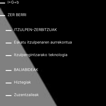
I+G+b
ZER BERRI
ITZULPEN-ZERBITZUAK
Eskatu itzulpenaren aurrekontua
Itzulpengintzarako teknologia
BALIABIDEAK
Hiztegiak
Zuzentzaileak