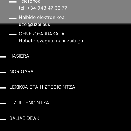
Telefonoa
tel: +34 943 47 33 77
Helbide elektronikoa:
uzei@uzei.eus
GENERO-ARRAKALA
Hobeto ezagutu nahi zaitugu
HASIERA
NOR GARA
LEXIKOA ETA HIZTEGIGINTZA
ITZULPENGINTZA
BALIABIDEAK