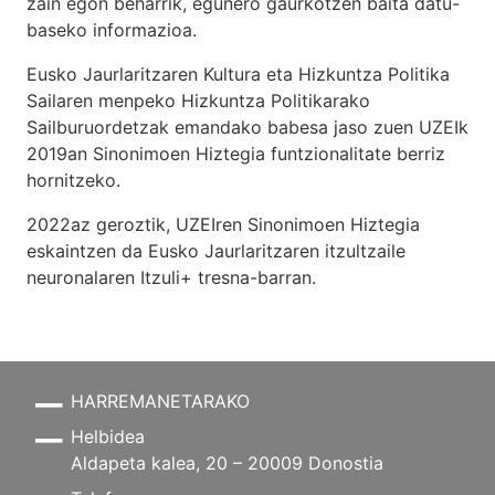
zain egon beharrik, egunero gaurkotzen baita datu-
baseko informazioa.
Eusko Jaurlaritzaren Kultura eta Hizkuntza Politika
Sailaren menpeko Hizkuntza Politikarako
Sailburuordetzak emandako babesa jaso zuen UZEIk
2019an Sinonimoen Hiztegia funtzionalitate berriz
hornitzeko.
2022az geroztik, UZEIren Sinonimoen Hiztegia
eskaintzen da Eusko Jaurlaritzaren itzultzaile
neuronalaren
Itzuli+
tresna-barran.
HARREMANETARAKO
Helbidea
Aldapeta kalea, 20 – 20009 Donostia