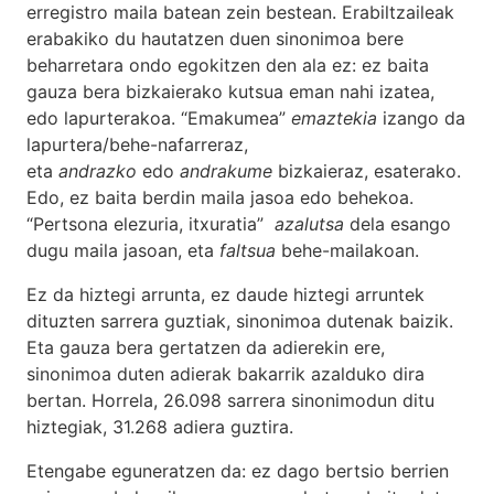
erregistro maila batean zein bestean. Erabiltzaileak
erabakiko du hautatzen duen sinonimoa bere
beharretara ondo egokitzen den ala ez: ez baita
gauza bera bizkaierako kutsua eman nahi izatea,
edo lapurterakoa. “Emakumea”
emaztekia
izango da
lapurtera/behe-nafarreraz,
eta
andrazko
edo
andrakume
bizkaieraz, esaterako.
Edo, ez baita berdin maila jasoa edo behekoa.
“Pertsona elezuria, itxuratia”
azalutsa
dela esango
dugu maila jasoan, eta
faltsua
behe-mailakoan.
Ez da hiztegi arrunta, ez daude hiztegi arruntek
dituzten sarrera guztiak, sinonimoa dutenak baizik.
Eta gauza bera gertatzen da adierekin ere,
sinonimoa duten adierak bakarrik azalduko dira
bertan. Horrela, 26.098 sarrera sinonimodun ditu
hiztegiak, 31.268 adiera guztira.
Etengabe eguneratzen da: ez dago bertsio berrien