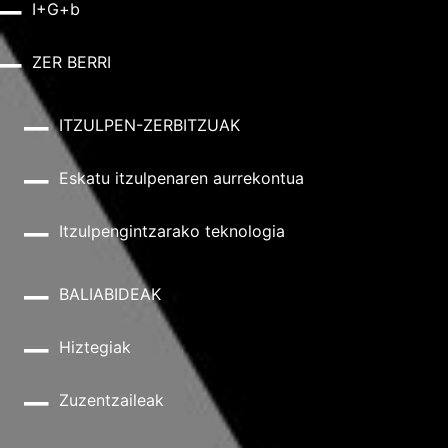
I+G+b
ZER BERRI
ITZULPEN-ZERBITZUAK
Eskatu itzulpenaren aurrekontua
Itzulpengintzarako teknologia
BALIABIDEAK
Hiztegiak
Zuzentzaileak