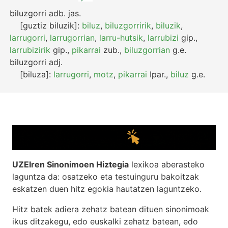
biluzgorri
adb.
jas.
[guztiz biluzik]:
biluz
,
biluzgorririk
,
biluzik
,
larrugorri
,
larrugorrian
,
larru-hutsik
,
larrubizi
gip.
,
larrubizirik
gip.
,
pikarrai
zub.
,
biluzgorrian
g.e.
biluzgorri
adj.
[biluza]:
larrugorri
,
motz
,
pikarrai
Ipar.
,
biluz
g.e.
UZEIren Sinonimoen Hiztegia
lexikoa aberasteko
laguntza da: osatzeko eta testuinguru bakoitzak
eskatzen duen hitz egokia hautatzen laguntzeko.
Hitz batek adiera zehatz batean dituen sinonimoak
ikus ditzakegu, edo euskalki zehatz batean, edo