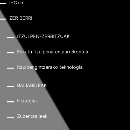
I+G+b
ZER BERRI
ITZULPEN-ZERBITZUAK
Eskatu itzulpenaren aurrekontua
Itzulpengintzarako teknologia
BALIABIDEAK
Hiztegiak
Zuzentzaileak