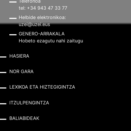
Telefonoa
tel: +34 943 47 33 77
Helbide elektronikoa:
uzei@uzei.eus
GENERO-ARRAKALA
Hobeto ezagutu nahi zaitugu
HASIERA
NOR GARA
LEXIKOA ETA HIZTEGIGINTZA
ITZULPENGINTZA
BALIABIDEAK