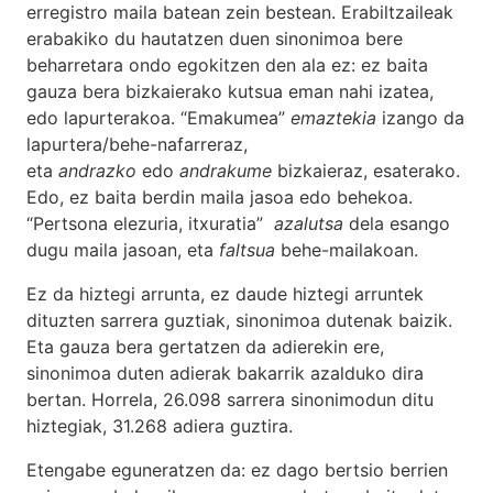
erregistro maila batean zein bestean. Erabiltzaileak
erabakiko du hautatzen duen sinonimoa bere
beharretara ondo egokitzen den ala ez: ez baita
gauza bera bizkaierako kutsua eman nahi izatea,
edo lapurterakoa. “Emakumea”
emaztekia
izango da
lapurtera/behe-nafarreraz,
eta
andrazko
edo
andrakume
bizkaieraz, esaterako.
Edo, ez baita berdin maila jasoa edo behekoa.
“Pertsona elezuria, itxuratia”
azalutsa
dela esango
dugu maila jasoan, eta
faltsua
behe-mailakoan.
Ez da hiztegi arrunta, ez daude hiztegi arruntek
dituzten sarrera guztiak, sinonimoa dutenak baizik.
Eta gauza bera gertatzen da adierekin ere,
sinonimoa duten adierak bakarrik azalduko dira
bertan. Horrela, 26.098 sarrera sinonimodun ditu
hiztegiak, 31.268 adiera guztira.
Etengabe eguneratzen da: ez dago bertsio berrien