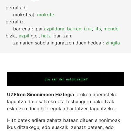
petral
adj.
[mokotea]:
mokote
petral
iz.
[barrena]:
Ipar.
azpildura
,
barren
,
izur
,
lits
,
mendel
bizk.
,
azpil
g.e.
,
hatz
Ipar.
zah.
[zamarien sabela inguratzen duen hedea]:
zingila
UZEIren Sinonimoen Hiztegia
lexikoa aberasteko
laguntza da: osatzeko eta testuinguru bakoitzak
eskatzen duen hitz egokia hautatzen laguntzeko.
Hitz batek adiera zehatz batean dituen sinonimoak
ikus ditzakegu, edo euskalki zehatz batean, edo