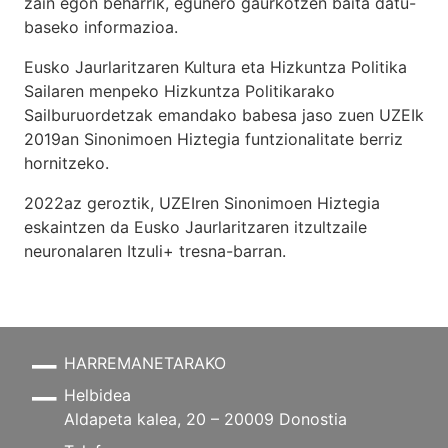
zain egon beharrik, egunero gaurkotzen baita datu-
baseko informazioa.
Eusko Jaurlaritzaren Kultura eta Hizkuntza Politika
Sailaren menpeko Hizkuntza Politikarako
Sailburuordetzak emandako babesa jaso zuen UZEIk
2019an Sinonimoen Hiztegia funtzionalitate berriz
hornitzeko.
2022az geroztik, UZEIren Sinonimoen Hiztegia
eskaintzen da Eusko Jaurlaritzaren itzultzaile
neuronalaren
Itzuli+
tresna-barran.
HARREMANETARAKO
Helbidea
Aldapeta kalea, 20 – 20009 Donostia