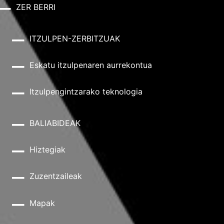
ZER BERRI
ITZULPEN-ZERBITZUAK
Eskatu itzulpenaren aurrekontua
Itzulpengintzarako teknologia
BALIABIDEAK
Hiztegiak
Zuzentzaileak
Mapak