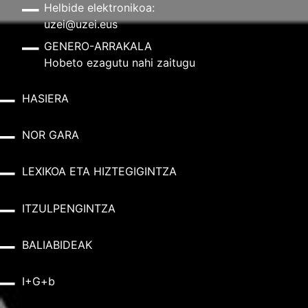
Helbide elektronikoa:
uzei@uzei.eus
GENERO-ARRAKALA
Hobeto ezagutu nahi zaitugu
HASIERA
NOR GARA
LEXIKOA ETA HIZTEGIGINTZA
ITZULPENGINTZA
BALIABIDEAK
I+G+b