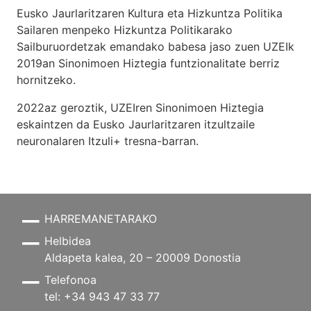
Eusko Jaurlaritzaren Kultura eta Hizkuntza Politika
Sailaren menpeko Hizkuntza Politikarako
Sailburuordetzak emandako babesa jaso zuen UZEIk
2019an Sinonimoen Hiztegia funtzionalitate berriz
hornitzeko.
2022az geroztik, UZEIren Sinonimoen Hiztegia
eskaintzen da Eusko Jaurlaritzaren itzultzaile
neuronalaren
Itzuli+
tresna-barran.
HARREMANETARAKO
Helbidea
Aldapeta kalea, 20 – 20009 Donostia
Telefonoa
tel: +34 943 47 33 77