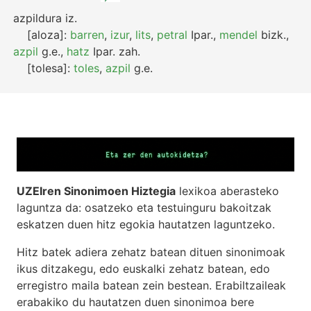
azpildura
iz.
[aloza]:
barren
,
izur
,
lits
,
petral
Ipar.
,
mendel
bizk.
,
azpil
g.e.
,
hatz
Ipar.
zah.
[tolesa]:
toles
,
azpil
g.e.
UZEIren Sinonimoen Hiztegia
lexikoa aberasteko
laguntza da: osatzeko eta testuinguru bakoitzak
eskatzen duen hitz egokia hautatzen laguntzeko.
Hitz batek adiera zehatz batean dituen sinonimoak
ikus ditzakegu, edo euskalki zehatz batean, edo
erregistro maila batean zein bestean. Erabiltzaileak
erabakiko du hautatzen duen sinonimoa bere