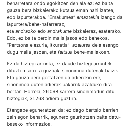
beharretara ondo egokitzen den ala ez: ez baita
gauza bera bizkaierako kutsua eman nahi izatea,
edo lapurterakoa. “Emakumea”
emaztekia
izango da
lapurtera/behe-nafarreraz,
eta
andrazko
edo
andrakume
bizkaieraz, esaterako.
Edo, ez baita berdin maila jasoa edo behekoa.
“Pertsona elezuria, itxuratia”
azalutsa
dela esango
dugu maila jasoan, eta
faltsua
behe-mailakoan.
Ez da hiztegi arrunta, ez daude hiztegi arruntek
dituzten sarrera guztiak, sinonimoa dutenak baizik.
Eta gauza bera gertatzen da adierekin ere,
sinonimoa duten adierak bakarrik azalduko dira
bertan. Horrela, 26.098 sarrera sinonimodun ditu
hiztegiak, 31.268 adiera guztira.
Etengabe eguneratzen da: ez dago bertsio berrien
zain egon beharrik, egunero gaurkotzen baita datu-
baseko informazioa.