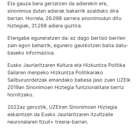
Eta gauza bera gertatzen da adierekin ere,
sinonimoa duten adierak bakarrik azalduko dira
bertan. Horrela, 26.098 sarrera sinonimodun ditu
hiztegiak, 31.268 adiera guztira.
Etengabe eguneratzen da: ez dago bertsio berrien
zain egon beharrik, egunero gaurkotzen baita datu-
baseko informazioa.
Eusko Jaurlaritzaren Kultura eta Hizkuntza Politika
Sailaren menpeko Hizkuntza Politikarako
Sailburuordetzak emandako babesa jaso zuen UZEIk
2019an Sinonimoen Hiztegia funtzionalitate berriz
hornitzeko.
2022az geroztik, UZEIren Sinonimoen Hiztegia
eskaintzen da Eusko Jaurlaritzaren itzultzaile
neuronalaren
Itzuli+
tresna-barran.