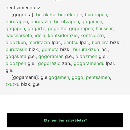
pentsamendu
iz.
[gogoeta]:
buruketa
,
buru-kolpe
,
bururapen
,
burutapen
,
burutazio
,
burutzapen
,
gogamen
,
gogapen
,
gogarte
,
gogoeta
,
gogorapen
,
hausnar
,
hausnarketa
,
ideia
,
kontsiderazio
,
kontsidero
,
oldozkun
,
meditazio
Ipar.
,
pentsu
Ipar.
,
buruera
bizk.
,
burutasun
bizk.
,
gomuta
bizk.
,
bururakizun
jas.
,
gogaketa
g.e.
,
gogoramen
g.e.
,
oldozmen
g.e.
,
oldozpen
g.e.
,
gogorazio
zah.
,
gogoramendu
Ipar.
g.e.
[gogamena]:
g.e.
gogamen
,
gogo
,
pentsamen
,
txutxu
bizk.
g.e.