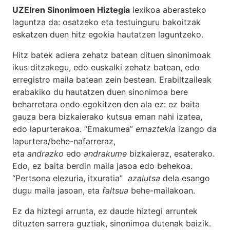
UZEIren Sinonimoen Hiztegia
lexikoa aberasteko
laguntza da: osatzeko eta testuinguru bakoitzak
eskatzen duen hitz egokia hautatzen laguntzeko.
Hitz batek adiera zehatz batean dituen sinonimoak
ikus ditzakegu, edo euskalki zehatz batean, edo
erregistro maila batean zein bestean. Erabiltzaileak
erabakiko du hautatzen duen sinonimoa bere
beharretara ondo egokitzen den ala ez: ez baita
gauza bera bizkaierako kutsua eman nahi izatea,
edo lapurterakoa. “Emakumea”
emaztekia
izango da
lapurtera/behe-nafarreraz,
eta
andrazko
edo
andrakume
bizkaieraz, esaterako.
Edo, ez baita berdin maila jasoa edo behekoa.
“Pertsona elezuria, itxuratia”
azalutsa
dela esango
dugu maila jasoan, eta
faltsua
behe-mailakoan.
Ez da hiztegi arrunta, ez daude hiztegi arruntek
dituzten sarrera guztiak, sinonimoa dutenak baizik.