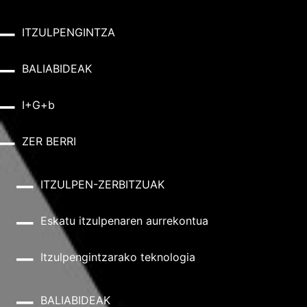
ITZULPENGINTZA
BALIABIDEAK
I+G+b
ZER BERRI
ITZULPEN-ZERBITZUAK
Eskatu itzulpenaren aurrekontua
Itzulpengintzarako teknologia
BALIABIDEAK