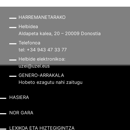
HARREMANETARAKO
Helbidea
Aldapeta kalea, 20 – 20009 Donostia
Telefonoa
tel: +34 943 47 33 77
Helbide elektronikoa:
uzei@uzei.eus
GENERO-ARRAKALA
Hobeto ezagutu nahi zaitugu
HASIERA
NOR GARA
LEXIKOA ETA HIZTEGIGINTZA