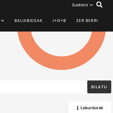
Euskara
BALIABIDEAK
I+G+B
ZER BERRI
BILATU
Laburdurak