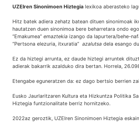
UZEIren Sinonimoen Hiztegia
lexikoa aberasteko lag
Hitz batek adiera zehatz batean dituen sinonimoak iku
hautatzen duen sinonimoa bere beharretara ondo egok
“Emakumea”
emaztekia
izango da lapurtera/behe-naf
“Pertsona elezuria, itxuratia”
azalutsa
dela esango du
Ez da hiztegi arrunta, ez daude hiztegi arruntek ditu
adierak bakarrik azalduko dira bertan. Horrela, 26.098
Etengabe eguneratzen da: ez dago bertsio berrien za
Eusko Jaurlaritzaren Kultura eta Hizkuntza Politika
Hiztegia funtzionalitate berriz hornitzeko.
2022az geroztik, UZEIren Sinonimoen Hiztegia eskaint