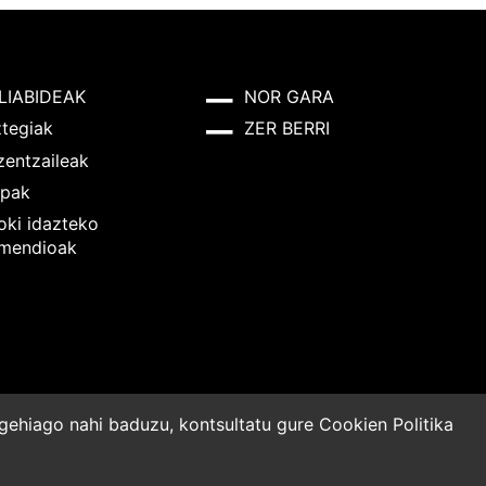
LIABIDEAK
NOR GARA
ztegiak
ZER BERRI
zentzaileak
pak
oki idazteko
mendioak
o gehiago nahi baduzu, kontsultatu gure
Cookien Politika