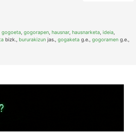
,
gogoeta
,
gogorapen
,
hausnar
,
hausnarketa
,
ideia
,
ta
bizk.
,
bururakizun
jas.
,
gogaketa
g.e.
,
gogoramen
g.e.
,