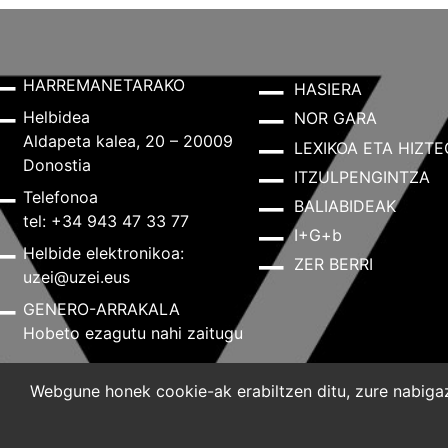
HARREMANETARAKO
HASIERA
Helbidea
NOR GARA
Aldapeta kalea, 20 – 20009
LEXIKOA ETA HIZTE
Donostia
ITZULPENGINTZA
Telefonoa
BALIABIDEAK
tel: +34 943 47 33 77
I+G+b
Helbide elektronikoa:
ZER BERRI
uzei@uzei.eus
GENERO-ARRAKALA
Hobeto ezagutu nahi zaitugu
Webgune honek cookie-ak erabiltzen ditu, zure nabigazi
Lege-oharra
Pribatutasun-politika
Cookie-politik