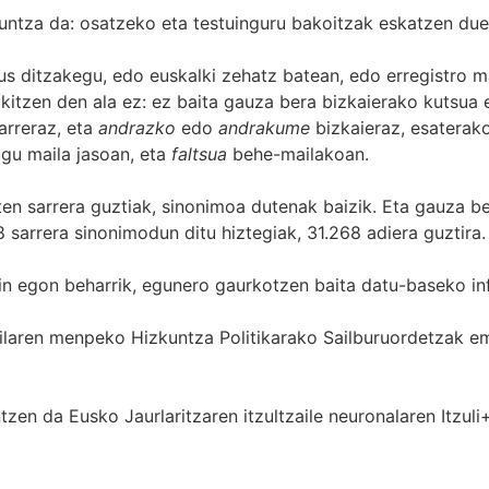
untza da: osatzeko eta testuinguru bakoitzak eskatzen due
s ditzakegu, edo euskalki zehatz batean, edo erregistro ma
itzen den ala ez: ez baita gauza bera bizkaierako kutsua e
arreraz, eta
andrazko
edo
andrakume
bizkaieraz, esaterako
gu maila jasoan, eta
faltsua
behe-mailakoan.
zten sarrera guztiak, sinonimoa dutenak baizik. Eta gauza b
 sarrera sinonimodun ditu hiztegiak, 31.268 adiera guztira.
in egon beharrik, egunero gaurkotzen baita datu-baseko in
 Sailaren menpeko Hizkuntza Politikarako Sailburuordetza
zen da Eusko Jaurlaritzaren itzultzaile neuronalaren
Itzuli