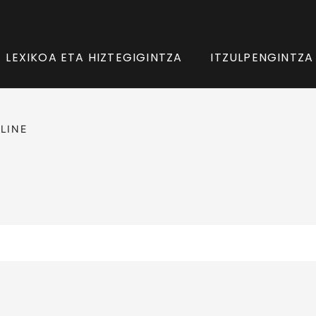
LEXIKOA ETA HIZTEGIGINTZA
ITZULPENGINTZA
LINE