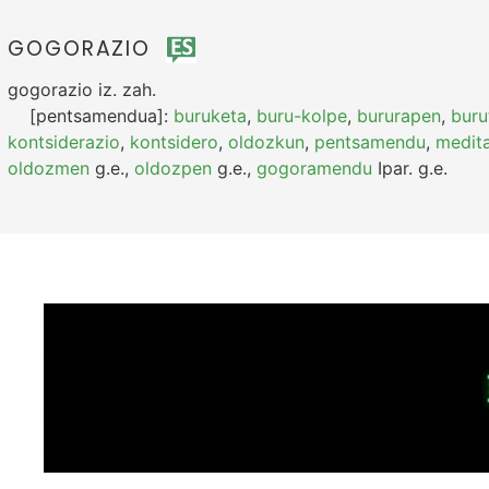
GOGORAZIO
gogorazio
iz.
zah.
[pentsamendua]:
buruketa
,
buru-kolpe
,
bururapen
,
buru
kontsiderazio
,
kontsidero
,
oldozkun
,
pentsamendu
,
medit
oldozmen
g.e.
,
oldozpen
g.e.
,
gogoramendu
Ipar.
g.e.