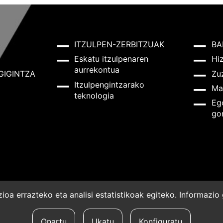
ITZULPEN-ZERBITZUAK
BA
Eskatu itzulpenaren
Hi
aurrekontua
GIGINTZA
Zu
Itzulpengintzarako
Ma
teknologia
Eg
go
oa errazteko eta analisi estatistikoak egiteko. Informazi
a
Onartu
Ukatu
Konfiguratu