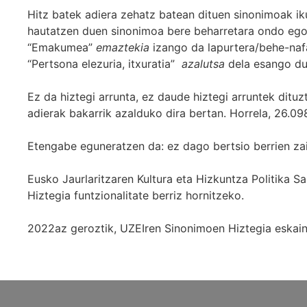
Hitz batek adiera zehatz batean dituen sinonimoak iku
hautatzen duen sinonimoa bere beharretara ondo egok
“Emakumea”
emaztekia
izango da lapurtera/behe-naf
“Pertsona elezuria, itxuratia”
azalutsa
dela esango du
Ez da hiztegi arrunta, ez daude hiztegi arruntek ditu
adierak bakarrik azalduko dira bertan. Horrela, 26.098
Etengabe eguneratzen da: ez dago bertsio berrien za
Eusko Jaurlaritzaren Kultura eta Hizkuntza Politika
Hiztegia funtzionalitate berriz hornitzeko.
2022az geroztik, UZEIren Sinonimoen Hiztegia eskaint