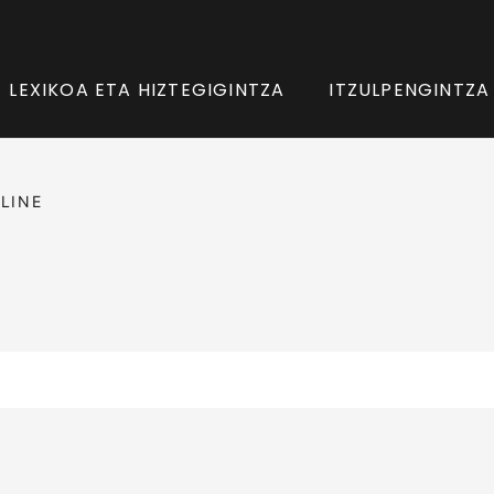
LEXIKOA ETA HIZTEGIGINTZA
ITZULPENGINTZA
LINE