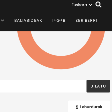
Euskara
BALIABIDEAK
I+G+B
ZER BERRI
BILATU
Laburdurak