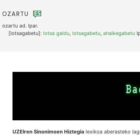
OZARTU
ozartu
ad.
Ipar.
[lotsagabetu]:
lotsa galdu
,
lotsagabetu
,
ahalkegabetu
Ip
UZEIren Sinonimoen Hiztegia
lexikoa aberasteko lag