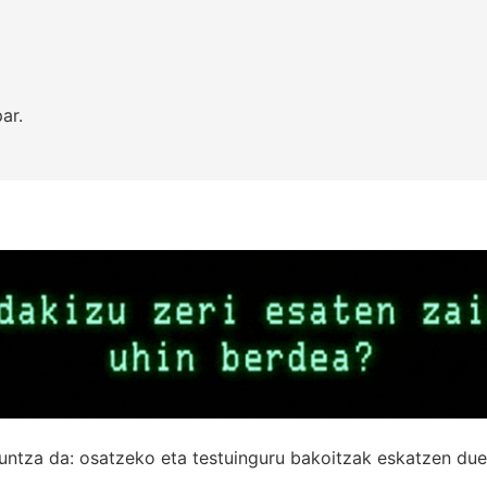
ar.
untza da: osatzeko eta testuinguru bakoitzak eskatzen due