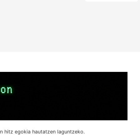
n hitz egokia hautatzen laguntzeko.