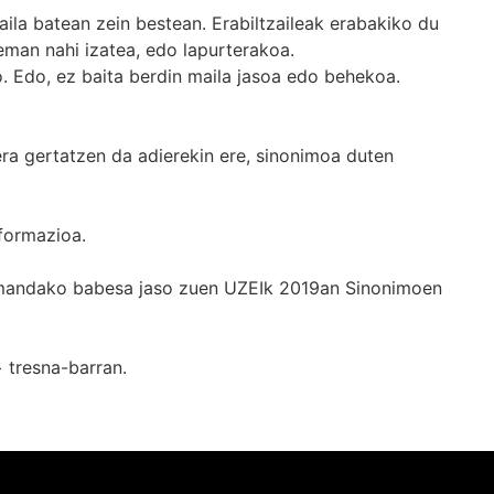
ila batean zein bestean. Erabiltzaileak erabakiko du
man nahi izatea, edo lapurterakoa.
. Edo, ez baita berdin maila jasoa edo behekoa.
era gertatzen da adierekin ere, sinonimoa duten
formazioa.
k emandako babesa jaso zuen UZEIk 2019an Sinonimoen
+
tresna-barran.