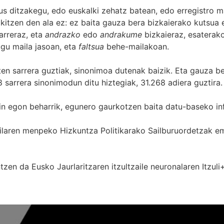
s ditzakegu, edo euskalki zehatz batean, edo erregistro ma
itzen den ala ez: ez baita gauza bera bizkaierako kutsua e
arreraz, eta
andrazko
edo
andrakume
bizkaieraz, esaterako
gu maila jasoan, eta
faltsua
behe-mailakoan.
zten sarrera guztiak, sinonimoa dutenak baizik. Eta gauza b
 sarrera sinonimodun ditu hiztegiak, 31.268 adiera guztira.
in egon beharrik, egunero gaurkotzen baita datu-baseko in
 Sailaren menpeko Hizkuntza Politikarako Sailburuordetza
zen da Eusko Jaurlaritzaren itzultzaile neuronalaren
Itzuli