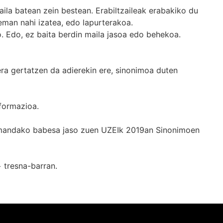
ila batean zein bestean. Erabiltzaileak erabakiko du
man nahi izatea, edo lapurterakoa.
. Edo, ez baita berdin maila jasoa edo behekoa.
era gertatzen da adierekin ere, sinonimoa duten
formazioa.
k emandako babesa jaso zuen UZEIk 2019an Sinonimoen
+
tresna-barran.