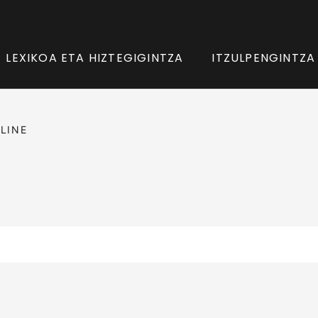
LEXIKOA ETA HIZTEGIGINTZA
ITZULPENGINTZA
LINE