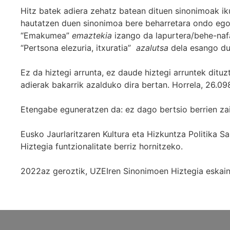
Hitz batek adiera zehatz batean dituen sinonimoak iku
hautatzen duen sinonimoa bere beharretara ondo egok
“Emakumea”
emaztekia
izango da lapurtera/behe-naf
“Pertsona elezuria, itxuratia”
azalutsa
dela esango du
Ez da hiztegi arrunta, ez daude hiztegi arruntek ditu
adierak bakarrik azalduko dira bertan. Horrela, 26.098
Etengabe eguneratzen da: ez dago bertsio berrien za
Eusko Jaurlaritzaren Kultura eta Hizkuntza Politika
Hiztegia funtzionalitate berriz hornitzeko.
2022az geroztik, UZEIren Sinonimoen Hiztegia eskaint