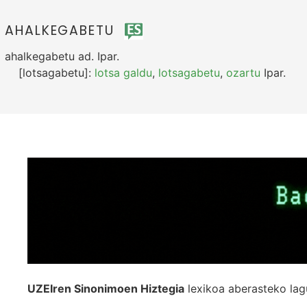
AHALKEGABETU
ahalkegabetu
ad.
Ipar.
[lotsagabetu]:
lotsa galdu
,
lotsagabetu
,
ozartu
Ipar.
UZEIren Sinonimoen Hiztegia
lexikoa aberasteko lag