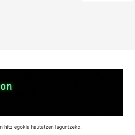
n hitz egokia hautatzen laguntzeko.