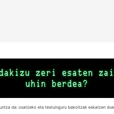
untza da: osatzeko eta testuinguru bakoitzak eskatzen due