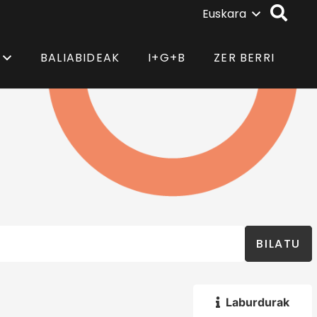
Euskara
BALIABIDEAK
I+G+B
ZER BERRI
BILATU
Laburdurak