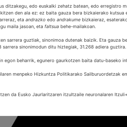
s ditzakegu, edo euskalki zehatz batean, edo erregistro ma
itzen den ala ez: ez baita gauza bera bizkaierako kutsua e
arreraz, eta
andrazko
edo
andrakume
bizkaieraz, esaterako
gu maila jasoan, eta
faltsua
behe-mailakoan.
zten sarrera guztiak, sinonimoa dutenak baizik. Eta gauza b
 sarrera sinonimodun ditu hiztegiak, 31.268 adiera guztira.
in egon beharrik, egunero gaurkotzen baita datu-baseko in
 Sailaren menpeko Hizkuntza Politikarako Sailburuordetza
zen da Eusko Jaurlaritzaren itzultzaile neuronalaren
Itzuli