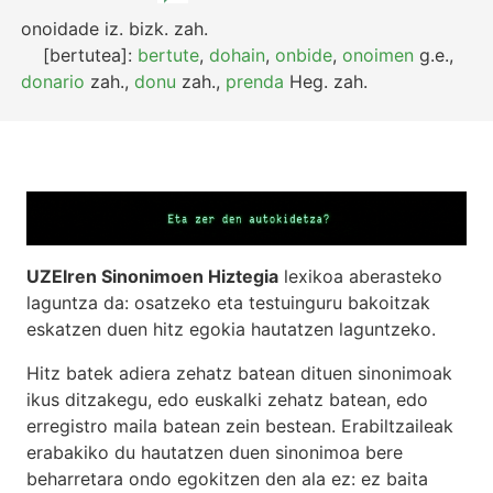
onoidade
iz.
bizk.
zah.
[bertutea]:
bertute
,
dohain
,
onbide
,
onoimen
g.e.
,
donario
zah.
,
donu
zah.
,
prenda
Heg.
zah.
UZEIren Sinonimoen Hiztegia
lexikoa aberasteko
laguntza da: osatzeko eta testuinguru bakoitzak
eskatzen duen hitz egokia hautatzen laguntzeko.
Hitz batek adiera zehatz batean dituen sinonimoak
ikus ditzakegu, edo euskalki zehatz batean, edo
erregistro maila batean zein bestean. Erabiltzaileak
erabakiko du hautatzen duen sinonimoa bere
beharretara ondo egokitzen den ala ez: ez baita