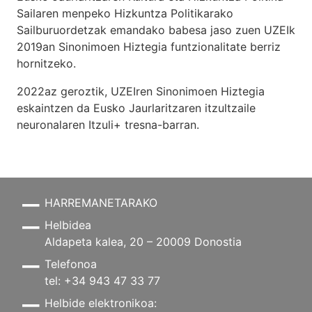
Sailaren menpeko Hizkuntza Politikarako
Sailburuordetzak emandako babesa jaso zuen UZEIk
2019an Sinonimoen Hiztegia funtzionalitate berriz
hornitzeko.
2022az geroztik, UZEIren Sinonimoen Hiztegia
eskaintzen da Eusko Jaurlaritzaren itzultzaile
neuronalaren
Itzuli+
tresna-barran.
HARREMANETARAKO
Helbidea
Aldapeta kalea, 20 – 20009 Donostia
Telefonoa
tel: +34 943 47 33 77
Helbide elektronikoa: