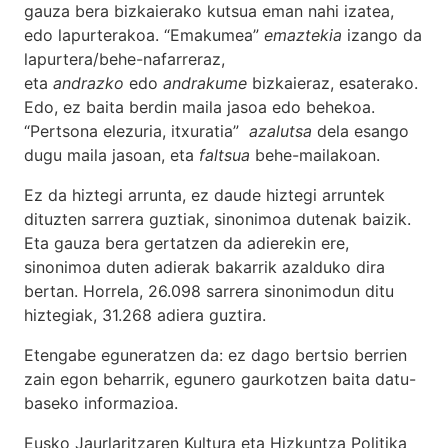
gauza bera bizkaierako kutsua eman nahi izatea,
edo lapurterakoa. “Emakumea”
emaztekia
izango da
lapurtera/behe-nafarreraz,
eta
andrazko
edo
andrakume
bizkaieraz, esaterako.
Edo, ez baita berdin maila jasoa edo behekoa.
“Pertsona elezuria, itxuratia”
azalutsa
dela esango
dugu maila jasoan, eta
faltsua
behe-mailakoan.
Ez da hiztegi arrunta, ez daude hiztegi arruntek
dituzten sarrera guztiak, sinonimoa dutenak baizik.
Eta gauza bera gertatzen da adierekin ere,
sinonimoa duten adierak bakarrik azalduko dira
bertan. Horrela, 26.098 sarrera sinonimodun ditu
hiztegiak, 31.268 adiera guztira.
Etengabe eguneratzen da: ez dago bertsio berrien
zain egon beharrik, egunero gaurkotzen baita datu-
baseko informazioa.
Eusko Jaurlaritzaren Kultura eta Hizkuntza Politika