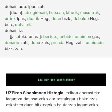
dohain
adb.
Ipar.
zah.
[doan]:
atsegin-sari
,
hutsean
,
kitorik
,
musu truk
,
urririk
Ipar.
,
doarik
Heg.
,
doan
bizk.
,
debalde
Heg.
beh.
,
dohainik
dohain
iz.
[jasotako onura]:
bertute
,
onbide
,
onoimen
g.e.
,
donario
zah.
,
donu
zah.
,
prenda
Heg.
zah.
,
onoidade
bizk.
zah.
UZEIren Sinonimoen Hiztegia
lexikoa aberasteko
laguntza da: osatzeko eta testuinguru bakoitzak
eskatzen duen hitz egokia hautatzen laguntzeko.