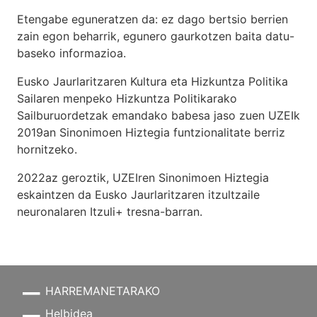
Etengabe eguneratzen da: ez dago bertsio berrien
zain egon beharrik, egunero gaurkotzen baita datu-
baseko informazioa.
Eusko Jaurlaritzaren Kultura eta Hizkuntza Politika
Sailaren menpeko Hizkuntza Politikarako
Sailburuordetzak emandako babesa jaso zuen UZEIk
2019an Sinonimoen Hiztegia funtzionalitate berriz
hornitzeko.
2022az geroztik, UZEIren Sinonimoen Hiztegia
eskaintzen da Eusko Jaurlaritzaren itzultzaile
neuronalaren
Itzuli+
tresna-barran.
HARREMANETARAKO
Helbidea