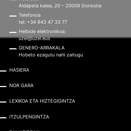
Aldapeta kalea, 20 – 20009 Donostia
Telefonoa
tel: +34 943 47 33 77
Helbide elektronikoa:
uzei@uzei.eus
GENERO-ARRAKALA
Hobeto ezagutu nahi zaitugu
HASIERA
NOR GARA
LEXIKOA ETA HIZTEGIGINTZA
ITZULPENGINTZA