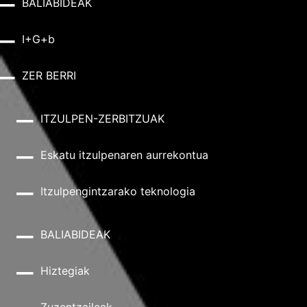
BALIABIDEAK
I+G+b
ZER BERRI
ITZULPEN-ZERBITZUAK
Eskatu itzulpenaren aurrekontua
Itzulpengintzarako teknologia
BALIABIDEAK
Hiztegiak