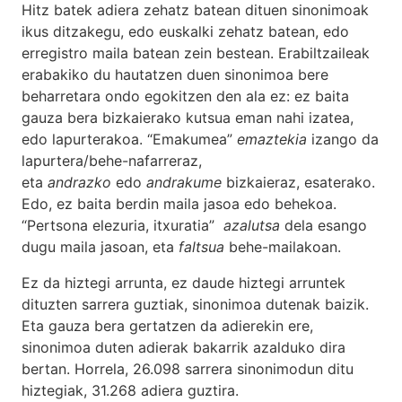
Hitz batek adiera zehatz batean dituen sinonimoak
ikus ditzakegu, edo euskalki zehatz batean, edo
erregistro maila batean zein bestean. Erabiltzaileak
erabakiko du hautatzen duen sinonimoa bere
beharretara ondo egokitzen den ala ez: ez baita
gauza bera bizkaierako kutsua eman nahi izatea,
edo lapurterakoa. “Emakumea”
emaztekia
izango da
lapurtera/behe-nafarreraz,
eta
andrazko
edo
andrakume
bizkaieraz, esaterako.
Edo, ez baita berdin maila jasoa edo behekoa.
“Pertsona elezuria, itxuratia”
azalutsa
dela esango
dugu maila jasoan, eta
faltsua
behe-mailakoan.
Ez da hiztegi arrunta, ez daude hiztegi arruntek
dituzten sarrera guztiak, sinonimoa dutenak baizik.
Eta gauza bera gertatzen da adierekin ere,
sinonimoa duten adierak bakarrik azalduko dira
bertan. Horrela, 26.098 sarrera sinonimodun ditu
hiztegiak, 31.268 adiera guztira.