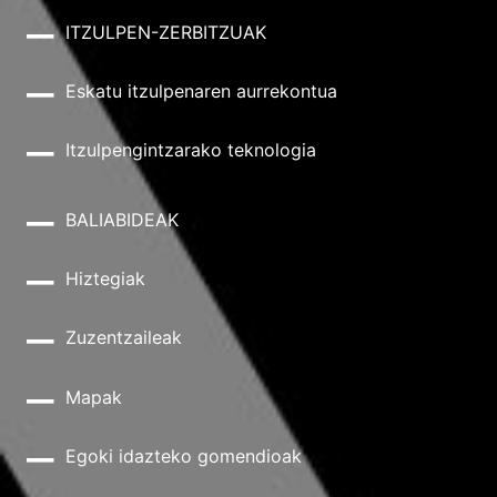
ITZULPEN-ZERBITZUAK
Eskatu itzulpenaren aurrekontua
Itzulpengintzarako teknologia
BALIABIDEAK
Hiztegiak
Zuzentzaileak
Mapak
Egoki idazteko gomendioak