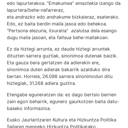
edo lapurterakoa. “Emakumea”
emaztekia
izango da
lapurtera/behe-nafarreraz,
eta
andrazko
edo
andrakume
bizkaieraz, esaterako.
Edo, ez baita berdin maila jasoa edo behekoa.
“Pertsona elezuria, itxuratia”
azalutsa
dela esango
dugu maila jasoan, eta
faltsua
behe-mailakoan.
Ez da hiztegi arrunta, ez daude hiztegi arruntek
dituzten sarrera guztiak, sinonimoa dutenak baizik.
Eta gauza bera gertatzen da adierekin ere,
sinonimoa duten adierak bakarrik azalduko dira
bertan. Horrela, 26.098 sarrera sinonimodun ditu
hiztegiak, 31.268 adiera guztira.
Etengabe eguneratzen da: ez dago bertsio berrien
zain egon beharrik, egunero gaurkotzen baita datu-
baseko informazioa.
Eusko Jaurlaritzaren Kultura eta Hizkuntza Politika
Sailaren menpeko Hizkuntza Politikarako