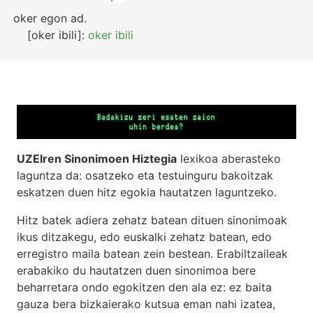
oker egon
ad.
[oker ibili]:
oker ibili
UZEIren Sinonimoen Hiztegia
lexikoa aberasteko
laguntza da: osatzeko eta testuinguru bakoitzak
eskatzen duen hitz egokia hautatzen laguntzeko.
Hitz batek adiera zehatz batean dituen sinonimoak
ikus ditzakegu, edo euskalki zehatz batean, edo
erregistro maila batean zein bestean. Erabiltzaileak
erabakiko du hautatzen duen sinonimoa bere
beharretara ondo egokitzen den ala ez: ez baita
gauza bera bizkaierako kutsua eman nahi izatea,