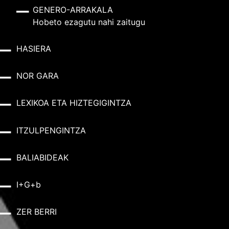
GENERO-ARRAKALA
Hobeto ezagutu nahi zaitugu
HASIERA
NOR GARA
LEXIKOA ETA HIZTEGIGINTZA
ITZULPENGINTZA
BALIABIDEAK
I+G+b
ZER BERRI