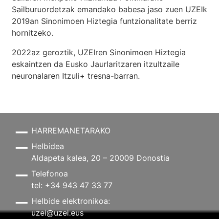
Sailburuordetzak emandako babesa jaso zuen UZEIk
2019an Sinonimoen Hiztegia funtzionalitate berriz
hornitzeko.
2022az geroztik, UZEIren Sinonimoen Hiztegia
eskaintzen da Eusko Jaurlaritzaren itzultzaile
neuronalaren
Itzuli+
tresna-barran.
HARREMANETARAKO
Helbidea
Aldapeta kalea, 20 – 20009 Donostia
Telefonoa
tel: +34 943 47 33 77
Helbide elektronikoa:
uzei@uzei.eus