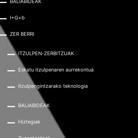
BALIABIDEAK
I+G+b
ZER BERRI
ITZULPEN-ZERBITZUAK
Eskatu itzulpenaren aurrekontua
Itzulpengintzarako teknologia
BALIABIDEAK
Hiztegiak