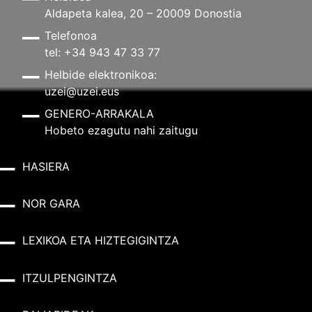
Aldapeta kalea, 20 – 20009 Donostia
Telefonoa
tel: +34 943 47 33 77
Helbide elektronikoa:
uzei@uzei.eus
GENERO-ARRAKALA
Hobeto ezagutu nahi zaitugu
HASIERA
NOR GARA
LEXIKOA ETA HIZTEGIGINTZA
ITZULPENGINTZA