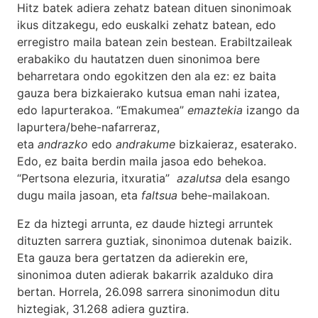
Hitz batek adiera zehatz batean dituen sinonimoak
ikus ditzakegu, edo euskalki zehatz batean, edo
erregistro maila batean zein bestean. Erabiltzaileak
erabakiko du hautatzen duen sinonimoa bere
beharretara ondo egokitzen den ala ez: ez baita
gauza bera bizkaierako kutsua eman nahi izatea,
edo lapurterakoa. “Emakumea”
emaztekia
izango da
lapurtera/behe-nafarreraz,
eta
andrazko
edo
andrakume
bizkaieraz, esaterako.
Edo, ez baita berdin maila jasoa edo behekoa.
“Pertsona elezuria, itxuratia”
azalutsa
dela esango
dugu maila jasoan, eta
faltsua
behe-mailakoan.
Ez da hiztegi arrunta, ez daude hiztegi arruntek
dituzten sarrera guztiak, sinonimoa dutenak baizik.
Eta gauza bera gertatzen da adierekin ere,
sinonimoa duten adierak bakarrik azalduko dira
bertan. Horrela, 26.098 sarrera sinonimodun ditu
hiztegiak, 31.268 adiera guztira.