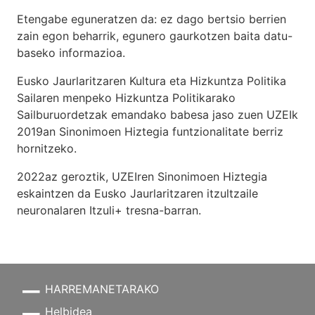
Etengabe eguneratzen da: ez dago bertsio berrien
zain egon beharrik, egunero gaurkotzen baita datu-
baseko informazioa.
Eusko Jaurlaritzaren Kultura eta Hizkuntza Politika
Sailaren menpeko Hizkuntza Politikarako
Sailburuordetzak emandako babesa jaso zuen UZEIk
2019an Sinonimoen Hiztegia funtzionalitate berriz
hornitzeko.
2022az geroztik, UZEIren Sinonimoen Hiztegia
eskaintzen da Eusko Jaurlaritzaren itzultzaile
neuronalaren
Itzuli+
tresna-barran.
HARREMANETARAKO
Helbidea