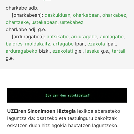
oharkabe
adb.
[oharkabean]:
deskuiduan
,
oharkabean
,
oharkabez
,
ohartzeke
,
ustekabean
,
ustekabez
oharkabe
adj.
g.e.
[arduragabea]:
antsikabe
,
arduragabe
,
axolagabe
,
baldres
,
moldakaitz
,
artagabe
Ipar.
,
ezaxola
Ipar.
,
arduragabeko
bizk.
,
ezaxolati
g.e.
,
lasaka
g.e.
,
tartail
g.e.
UZEIren Sinonimoen Hiztegia
lexikoa aberasteko
laguntza da: osatzeko eta testuinguru bakoitzak
eskatzen duen hitz egokia hautatzen laguntzeko.