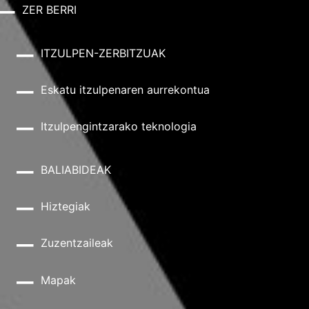
ZER BERRI
ITZULPEN-ZERBITZUAK
Eskatu itzulpenaren aurrekontua
Itzulpengintzarako teknologia
BALIABIDEAK
Hiztegiak
Zuzentzaileak
Mapak