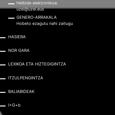
Helbide elektronikoa:
uzei@uzei.eus
GENERO-ARRAKALA
Hobeto ezagutu nahi zaitugu
HASIERA
NOR GARA
LEXIKOA ETA HIZTEGIGINTZA
ITZULPENGINTZA
BALIABIDEAK
I+G+b