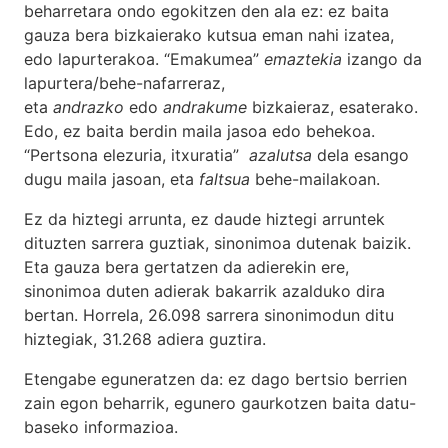
beharretara ondo egokitzen den ala ez: ez baita
gauza bera bizkaierako kutsua eman nahi izatea,
edo lapurterakoa. “Emakumea”
emaztekia
izango da
lapurtera/behe-nafarreraz,
eta
andrazko
edo
andrakume
bizkaieraz, esaterako.
Edo, ez baita berdin maila jasoa edo behekoa.
“Pertsona elezuria, itxuratia”
azalutsa
dela esango
dugu maila jasoan, eta
faltsua
behe-mailakoan.
Ez da hiztegi arrunta, ez daude hiztegi arruntek
dituzten sarrera guztiak, sinonimoa dutenak baizik.
Eta gauza bera gertatzen da adierekin ere,
sinonimoa duten adierak bakarrik azalduko dira
bertan. Horrela, 26.098 sarrera sinonimodun ditu
hiztegiak, 31.268 adiera guztira.
Etengabe eguneratzen da: ez dago bertsio berrien
zain egon beharrik, egunero gaurkotzen baita datu-
baseko informazioa.