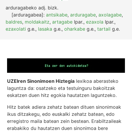
arduragabeko
adj.
bizk.
[arduragabea]:
antsikabe
,
arduragabe
,
axolagabe
,
baldres
,
moldakaitz
,
artagabe
Ipar.
,
ezaxola
Ipar.
,
ezaxolati
g.e.
,
lasaka
g.e.
,
oharkabe
g.e.
,
tartail
g.e.
UZEIren Sinonimoen Hiztegia
lexikoa aberasteko
laguntza da: osatzeko eta testuinguru bakoitzak
eskatzen duen hitz egokia hautatzen laguntzeko.
Hitz batek adiera zehatz batean dituen sinonimoak
ikus ditzakegu, edo euskalki zehatz batean, edo
erregistro maila batean zein bestean. Erabiltzaileak
erabakiko du hautatzen duen sinonimoa bere