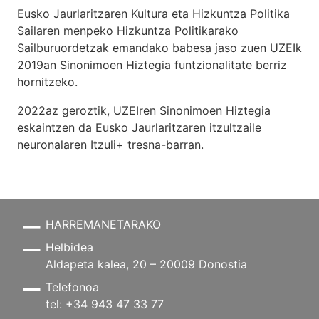
Eusko Jaurlaritzaren Kultura eta Hizkuntza Politika
Sailaren menpeko Hizkuntza Politikarako
Sailburuordetzak emandako babesa jaso zuen UZEIk
2019an Sinonimoen Hiztegia funtzionalitate berriz
hornitzeko.
2022az geroztik, UZEIren Sinonimoen Hiztegia
eskaintzen da Eusko Jaurlaritzaren itzultzaile
neuronalaren
Itzuli+
tresna-barran.
HARREMANETARAKO
Helbidea
Aldapeta kalea, 20 – 20009 Donostia
Telefonoa
tel: +34 943 47 33 77