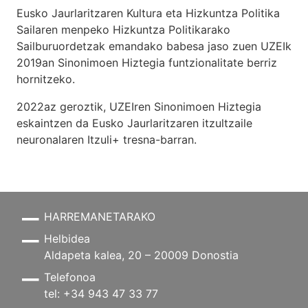
Eusko Jaurlaritzaren Kultura eta Hizkuntza Politika
Sailaren menpeko Hizkuntza Politikarako
Sailburuordetzak emandako babesa jaso zuen UZEIk
2019an Sinonimoen Hiztegia funtzionalitate berriz
hornitzeko.
2022az geroztik, UZEIren Sinonimoen Hiztegia
eskaintzen da Eusko Jaurlaritzaren itzultzaile
neuronalaren
Itzuli+
tresna-barran.
HARREMANETARAKO
Helbidea
Aldapeta kalea, 20 – 20009 Donostia
Telefonoa
tel: +34 943 47 33 77