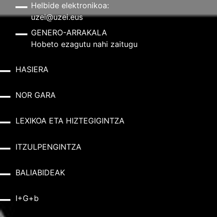
Helbide elektronikoa:
uzei@uzei.eus
GENERO-ARRAKALA
Hobeto ezagutu nahi zaitugu
HASIERA
NOR GARA
LEXIKOA ETA HIZTEGIGINTZA
ITZULPENGINTZA
BALIABIDEAK
I+G+b