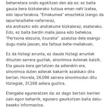
beharretara ondo egokitzen den ala ez: ez baita
gauza bera bizkaierako kutsua eman nahi izatea,
edo lapurterakoa. “Emakumea”
emaztekia
izango da
lapurtera/behe-nafarreraz,
eta
andrazko
edo
andrakume
bizkaieraz, esaterako.
Edo, ez baita berdin maila jasoa edo behekoa.
“Pertsona elezuria, itxuratia”
azalutsa
dela esango
dugu maila jasoan, eta
faltsua
behe-mailakoan.
Ez da hiztegi arrunta, ez daude hiztegi arruntek
dituzten sarrera guztiak, sinonimoa dutenak baizik.
Eta gauza bera gertatzen da adierekin ere,
sinonimoa duten adierak bakarrik azalduko dira
bertan. Horrela, 26.098 sarrera sinonimodun ditu
hiztegiak, 31.268 adiera guztira.
Etengabe eguneratzen da: ez dago bertsio berrien
zain egon beharrik, egunero gaurkotzen baita datu-
baseko informazioa.