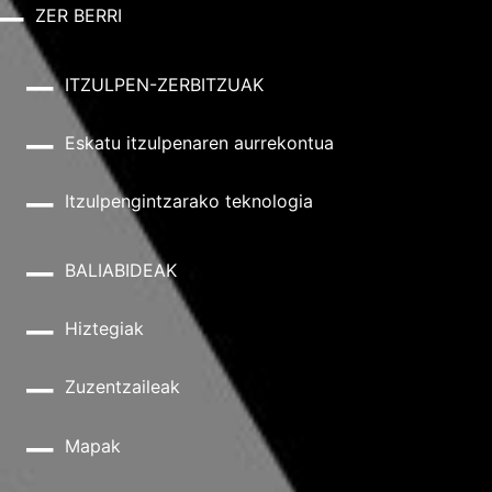
ZER BERRI
ITZULPEN-ZERBITZUAK
Eskatu itzulpenaren aurrekontua
Itzulpengintzarako teknologia
BALIABIDEAK
Hiztegiak
Zuzentzaileak
Mapak