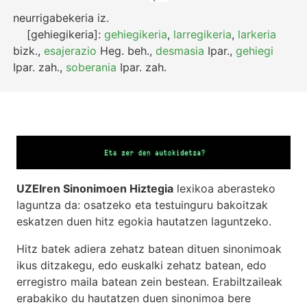
neurrigabekeria
iz.
[gehiegikeria]:
gehiegikeria
,
larregikeria
,
larkeria
bizk.
,
esajerazio
Heg.
beh.
,
desmasia
Ipar.
,
gehiegi
Ipar.
zah.
,
soberania
Ipar.
zah.
UZEIren Sinonimoen Hiztegia
lexikoa aberasteko
laguntza da: osatzeko eta testuinguru bakoitzak
eskatzen duen hitz egokia hautatzen laguntzeko.
Hitz batek adiera zehatz batean dituen sinonimoak
ikus ditzakegu, edo euskalki zehatz batean, edo
erregistro maila batean zein bestean. Erabiltzaileak
erabakiko du hautatzen duen sinonimoa bere