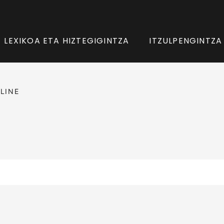
LEXIKOA ETA HIZTEGIGINTZA
ITZULPENGINTZA
LINE