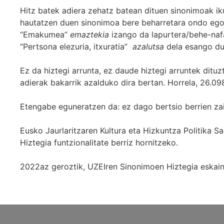
Hitz batek adiera zehatz batean dituen sinonimoak iku
hautatzen duen sinonimoa bere beharretara ondo egok
“Emakumea”
emaztekia
izango da lapurtera/behe-naf
“Pertsona elezuria, itxuratia”
azalutsa
dela esango du
Ez da hiztegi arrunta, ez daude hiztegi arruntek ditu
adierak bakarrik azalduko dira bertan. Horrela, 26.098
Etengabe eguneratzen da: ez dago bertsio berrien za
Eusko Jaurlaritzaren Kultura eta Hizkuntza Politika
Hiztegia funtzionalitate berriz hornitzeko.
2022az geroztik, UZEIren Sinonimoen Hiztegia eskaint