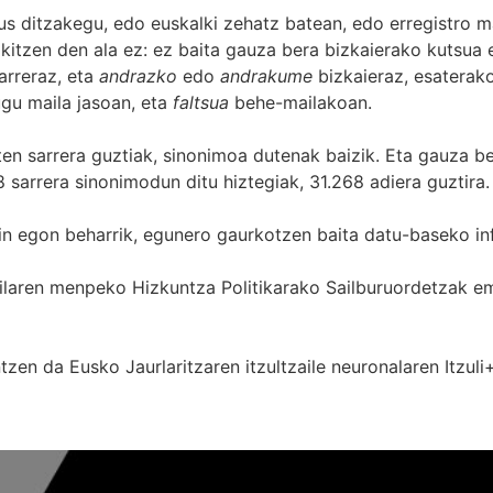
s ditzakegu, edo euskalki zehatz batean, edo erregistro ma
itzen den ala ez: ez baita gauza bera bizkaierako kutsua e
arreraz, eta
andrazko
edo
andrakume
bizkaieraz, esaterako
gu maila jasoan, eta
faltsua
behe-mailakoan.
zten sarrera guztiak, sinonimoa dutenak baizik. Eta gauza b
 sarrera sinonimodun ditu hiztegiak, 31.268 adiera guztira.
in egon beharrik, egunero gaurkotzen baita datu-baseko in
 Sailaren menpeko Hizkuntza Politikarako Sailburuordetza
zen da Eusko Jaurlaritzaren itzultzaile neuronalaren
Itzuli