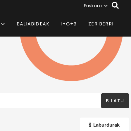
Euskara
BALIABIDEAK
I+G+B
ZER BERRI
BILATU
Laburdurak