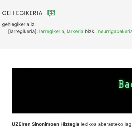
GEHIEGIKERIA
gehiegikeria
iz.
[larregikeria]:
larregikeria
,
larkeria
bizk.
,
neurrigabekeri
UZEIren Sinonimoen Hiztegia
lexikoa aberasteko lag