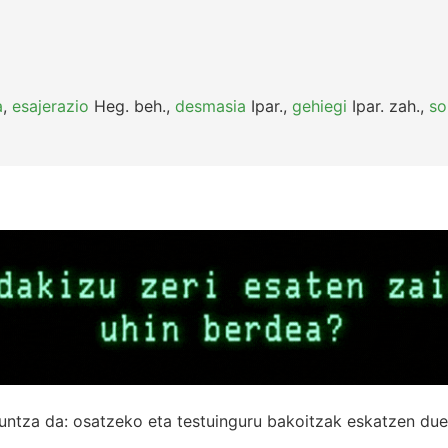
a
,
esajerazio
Heg.
beh.
,
desmasia
Ipar.
,
gehiegi
Ipar.
zah.
,
so
untza da: osatzeko eta testuinguru bakoitzak eskatzen due