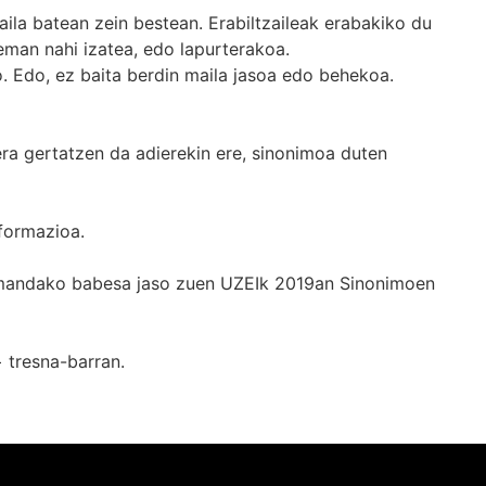
ila batean zein bestean. Erabiltzaileak erabakiko du
man nahi izatea, edo lapurterakoa.
. Edo, ez baita berdin maila jasoa edo behekoa.
era gertatzen da adierekin ere, sinonimoa duten
formazioa.
k emandako babesa jaso zuen UZEIk 2019an Sinonimoen
+
tresna-barran.