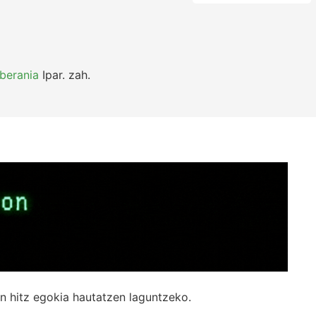
berania
Ipar.
zah.
n hitz egokia hautatzen laguntzeko.