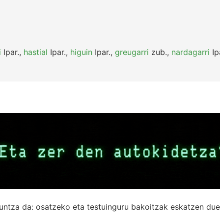
i
Ipar.
,
hastial
Ipar.
,
higuin
Ipar.
,
greugarri
zub.
,
nardagarri
Ip
untza da: osatzeko eta testuinguru bakoitzak eskatzen due