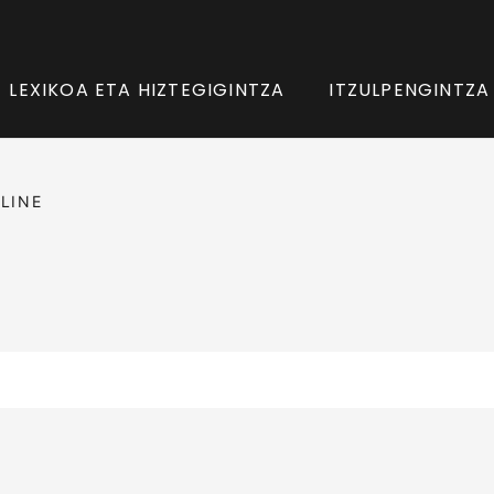
LEXIKOA ETA HIZTEGIGINTZA
ITZULPENGINTZA
LINE