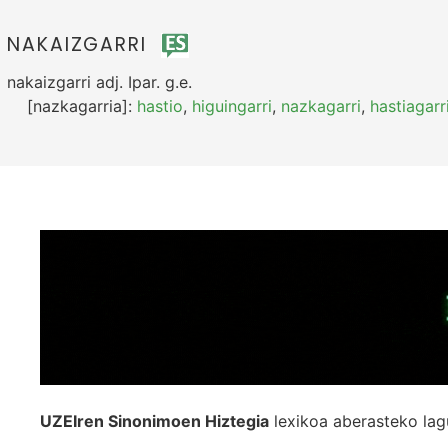
NAKAIZGARRI
nakaizgarri
adj.
Ipar.
g.e.
[nazkagarria]:
hastio
,
higuingarri
,
nazkagarri
,
hastiagarr
UZEIren Sinonimoen Hiztegia
lexikoa aberasteko lag