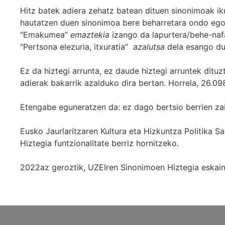
Hitz batek adiera zehatz batean dituen sinonimoak iku
hautatzen duen sinonimoa bere beharretara ondo egok
“Emakumea”
emaztekia
izango da lapurtera/behe-naf
“Pertsona elezuria, itxuratia”
azalutsa
dela esango du
Ez da hiztegi arrunta, ez daude hiztegi arruntek ditu
adierak bakarrik azalduko dira bertan. Horrela, 26.098
Etengabe eguneratzen da: ez dago bertsio berrien za
Eusko Jaurlaritzaren Kultura eta Hizkuntza Politika
Hiztegia funtzionalitate berriz hornitzeko.
2022az geroztik, UZEIren Sinonimoen Hiztegia eskaint