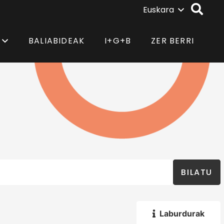
Euskara
BALIABIDEAK
I+G+B
ZER BERRI
BILATU
Laburdurak