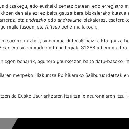
s ditzakegu, edo euskalki zehatz batean, edo erregistro ma
itzen den ala ez: ez baita gauza bera bizkaierako kutsua e
arreraz, eta
andrazko
edo
andrakume
bizkaieraz, esaterako
gu maila jasoan, eta
faltsua
behe-mailakoan.
zten sarrera guztiak, sinonimoa dutenak baizik. Eta gauza b
 sarrera sinonimodun ditu hiztegiak, 31.268 adiera guztira.
in egon beharrik, egunero gaurkotzen baita datu-baseko in
 Sailaren menpeko Hizkuntza Politikarako Sailburuordetza
zen da Eusko Jaurlaritzaren itzultzaile neuronalaren
Itzuli