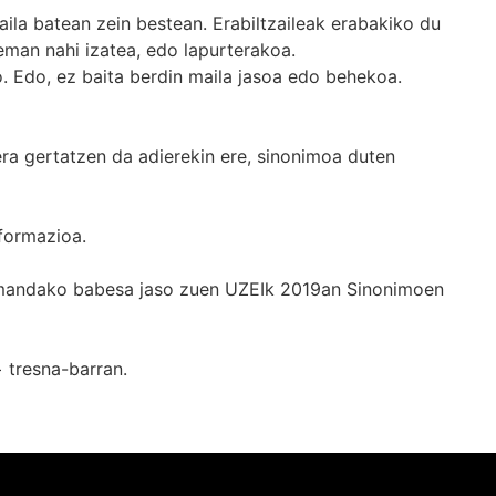
ila batean zein bestean. Erabiltzaileak erabakiko du
man nahi izatea, edo lapurterakoa.
. Edo, ez baita berdin maila jasoa edo behekoa.
era gertatzen da adierekin ere, sinonimoa duten
formazioa.
k emandako babesa jaso zuen UZEIk 2019an Sinonimoen
+
tresna-barran.