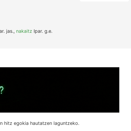
ar.
jas.
,
nakaitz
Ipar.
g.e.
n hitz egokia hautatzen laguntzeko.