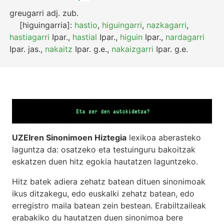
greugarri
adj.
zub.
[higuingarria]:
hastio
,
higuingarri
,
nazkagarri
,
hastiagarri
Ipar.
,
hastial
Ipar.
,
higuin
Ipar.
,
nardagarri
Ipar.
jas.
,
nakaitz
Ipar.
g.e.
,
nakaizgarri
Ipar.
g.e.
UZEIren Sinonimoen Hiztegia
lexikoa aberasteko
laguntza da: osatzeko eta testuinguru bakoitzak
eskatzen duen hitz egokia hautatzen laguntzeko.
Hitz batek adiera zehatz batean dituen sinonimoak
ikus ditzakegu, edo euskalki zehatz batean, edo
erregistro maila batean zein bestean. Erabiltzaileak
erabakiko du hautatzen duen sinonimoa bere