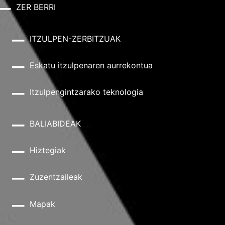
ZER BERRI
ITZULPEN-ZERBITZUAK
Eskatu itzulpenaren aurrekontua
Itzulpengintzarako teknologia
BALIABIDEAK
Hiztegiak
Zuzentzaileak
Mapak