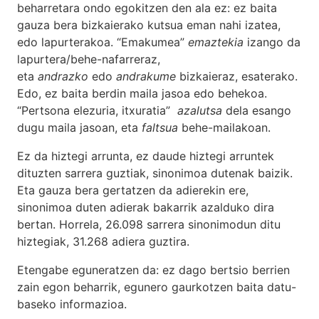
beharretara ondo egokitzen den ala ez: ez baita
gauza bera bizkaierako kutsua eman nahi izatea,
edo lapurterakoa. “Emakumea”
emaztekia
izango da
lapurtera/behe-nafarreraz,
eta
andrazko
edo
andrakume
bizkaieraz, esaterako.
Edo, ez baita berdin maila jasoa edo behekoa.
“Pertsona elezuria, itxuratia”
azalutsa
dela esango
dugu maila jasoan, eta
faltsua
behe-mailakoan.
Ez da hiztegi arrunta, ez daude hiztegi arruntek
dituzten sarrera guztiak, sinonimoa dutenak baizik.
Eta gauza bera gertatzen da adierekin ere,
sinonimoa duten adierak bakarrik azalduko dira
bertan. Horrela, 26.098 sarrera sinonimodun ditu
hiztegiak, 31.268 adiera guztira.
Etengabe eguneratzen da: ez dago bertsio berrien
zain egon beharrik, egunero gaurkotzen baita datu-
baseko informazioa.