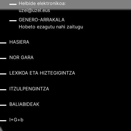
Helbide elektronikoa:
uzei@uzei.eus
GENERO-ARRAKALA
Hobeto ezagutu nahi zaitugu
HASIERA
NOR GARA
LEXIKOA ETA HIZTEGIGINTZA
ITZULPENGINTZA
BALIABIDEAK
I+G+b