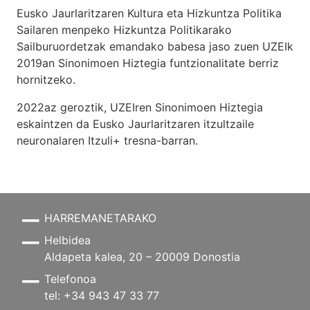
Eusko Jaurlaritzaren Kultura eta Hizkuntza Politika
Sailaren menpeko Hizkuntza Politikarako
Sailburuordetzak emandako babesa jaso zuen UZEIk
2019an Sinonimoen Hiztegia funtzionalitate berriz
hornitzeko.
2022az geroztik, UZEIren Sinonimoen Hiztegia
eskaintzen da Eusko Jaurlaritzaren itzultzaile
neuronalaren
Itzuli+
tresna-barran.
HARREMANETARAKO
Helbidea
Aldapeta kalea, 20 – 20009 Donostia
Telefonoa
tel: +34 943 47 33 77