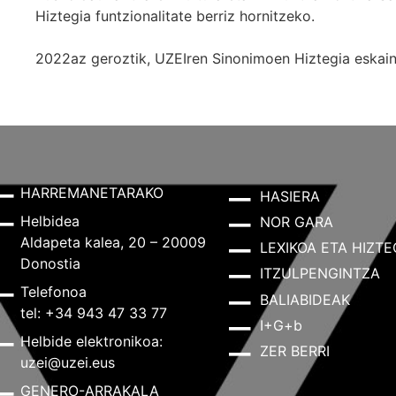
Hiztegia funtzionalitate berriz hornitzeko.
2022az geroztik, UZEIren Sinonimoen Hiztegia eskaint
HARREMANETARAKO
HASIERA
Helbidea
NOR GARA
Aldapeta kalea, 20 – 20009
LEXIKOA ETA HIZTE
Donostia
ITZULPENGINTZA
Telefonoa
BALIABIDEAK
tel: +34 943 47 33 77
I+G+b
Helbide elektronikoa:
ZER BERRI
uzei@uzei.eus
GENERO-ARRAKALA