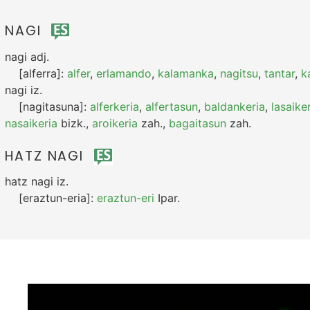
NAGI
nagi
adj.
[alferra]:
alfer
,
erlamando
,
kalamanka
,
nagitsu
,
tantar
,
k
nagi
iz.
[nagitasuna]:
alferkeria
,
alfertasun
,
baldankeria
,
lasaike
nasaikeria
bizk.
,
aroikeria
zah.
,
bagaitasun
zah.
HATZ NAGI
hatz nagi
iz.
[eraztun-eria]:
eraztun-eri
Ipar.