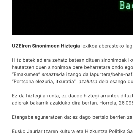
UZEIren Sinonimoen Hiztegia
lexikoa aberasteko lag
Hitz batek adiera zehatz batean dituen sinonimoak iku
hautatzen duen sinonimoa bere beharretara ondo egok
“Emakumea”
emaztekia
izango da lapurtera/behe-naf
“Pertsona elezuria, itxuratia”
azalutsa
dela esango du
Ez da hiztegi arrunta, ez daude hiztegi arruntek ditu
adierak bakarrik azalduko dira bertan. Horrela, 26.098
Etengabe eguneratzen da: ez dago bertsio berrien za
Eusko Jaurlaritzaren Kultura eta Hizkuntza Politika