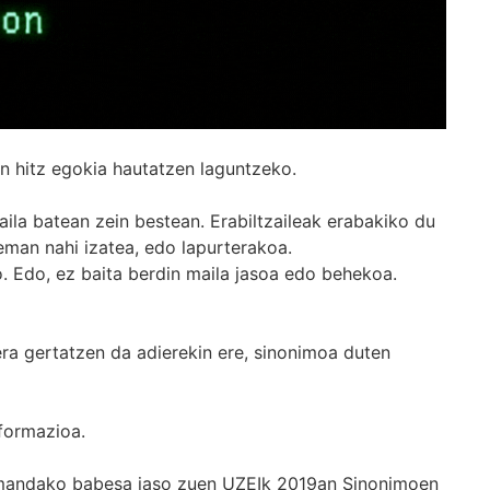
n hitz egokia hautatzen laguntzeko.
ila batean zein bestean. Erabiltzaileak erabakiko du
man nahi izatea, edo lapurterakoa.
. Edo, ez baita berdin maila jasoa edo behekoa.
era gertatzen da adierekin ere, sinonimoa duten
formazioa.
k emandako babesa jaso zuen UZEIk 2019an Sinonimoen