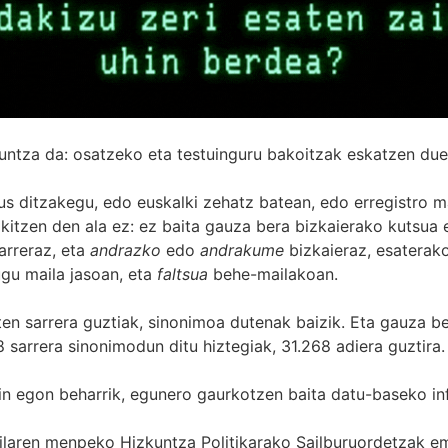
untza da: osatzeko eta testuinguru bakoitzak eskatzen due
s ditzakegu, edo euskalki zehatz batean, edo erregistro ma
itzen den ala ez: ez baita gauza bera bizkaierako kutsua e
arreraz, eta
andrazko
edo
andrakume
bizkaieraz, esaterako
gu maila jasoan, eta
faltsua
behe-mailakoan.
zten sarrera guztiak, sinonimoa dutenak baizik. Eta gauza b
 sarrera sinonimodun ditu hiztegiak, 31.268 adiera guztira.
in egon beharrik, egunero gaurkotzen baita datu-baseko in
 Sailaren menpeko Hizkuntza Politikarako Sailburuordetza