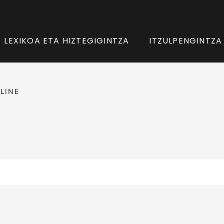
LEXIKOA ETA HIZTEGIGINTZA
ITZULPENGINTZA
LINE