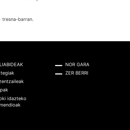
+
tresna-barran.
LIABIDEAK
NOR GARA
ztegiak
ZER BERRI
zentzaileak
pak
oki idazteko
mendioak