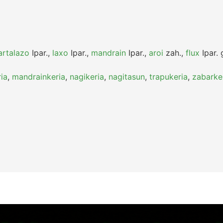
artalazo
Ipar.
,
laxo
Ipar.
,
mandrain
Ipar.
,
aroi
zah.
,
flux
Ipar.
g
ria
,
mandrainkeria
,
nagikeria
,
nagitasun
,
trapukeria
,
zabarke