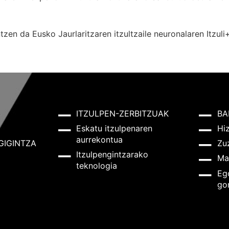
zen da Eusko Jaurlaritzaren itzultzaile neuronalaren
Itzuli
ITZULPEN-ZERBITZUAK
BA
Eskatu itzulpenaren
Hi
aurrekontua
GIGINTZA
Zu
Itzulpengintzarako
Ma
teknologia
Eg
go