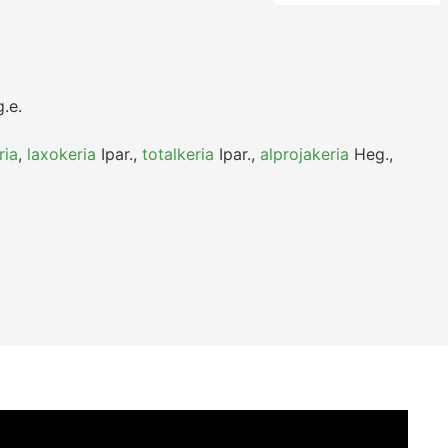
.e.
ria
,
laxokeria
Ipar.
,
totalkeria
Ipar.
,
alprojakeria
Heg.
,