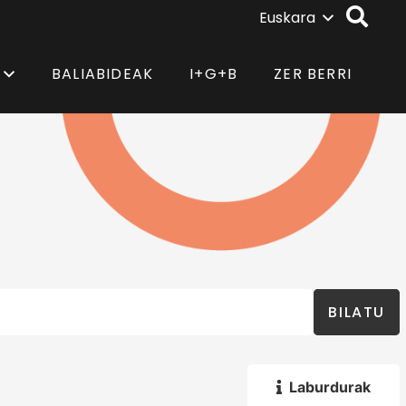
Euskara
BALIABIDEAK
I+G+B
ZER BERRI
BILATU
Laburdurak