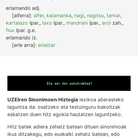
erlamando
adj.
[alferra]:
alfer
,
kalamanka
,
nagi
,
nagitsu
,
tantar
,
kartalazo
Ipar.
,
laxo
Ipar.
,
mandrain
Ipar.
,
aroi
zah.
,
flux
Ipar.
g.e.
erlamando
iz.
[erle arra]:
erlastar
UZEIren Sinonimoen Hiztegia
lexikoa aberasteko
laguntza da: osatzeko eta testuinguru bakoitzak
eskatzen duen hitz egokia hautatzen laguntzeko.
Hitz batek adiera zehatz batean dituen sinonimoak
ikus ditzakegu, edo euskalki zehatz batean, edo