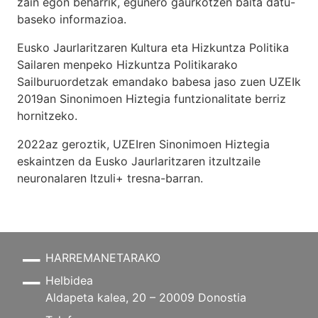
zain egon beharrik, egunero gaurkotzen baita datu-
baseko informazioa.
Eusko Jaurlaritzaren Kultura eta Hizkuntza Politika
Sailaren menpeko Hizkuntza Politikarako
Sailburuordetzak emandako babesa jaso zuen UZEIk
2019an Sinonimoen Hiztegia funtzionalitate berriz
hornitzeko.
2022az geroztik, UZEIren Sinonimoen Hiztegia
eskaintzen da Eusko Jaurlaritzaren itzultzaile
neuronalaren
Itzuli+
tresna-barran.
HARREMANETARAKO
Helbidea
Aldapeta kalea, 20 – 20009 Donostia