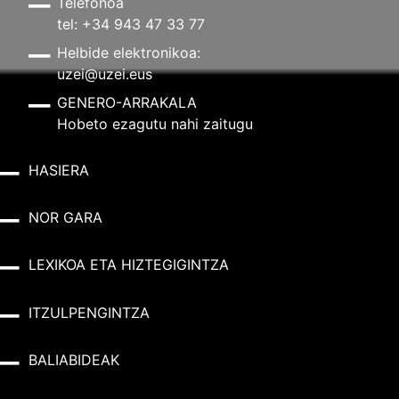
Telefonoa
tel: +34 943 47 33 77
Helbide elektronikoa:
uzei@uzei.eus
GENERO-ARRAKALA
Hobeto ezagutu nahi zaitugu
HASIERA
NOR GARA
LEXIKOA ETA HIZTEGIGINTZA
ITZULPENGINTZA
BALIABIDEAK