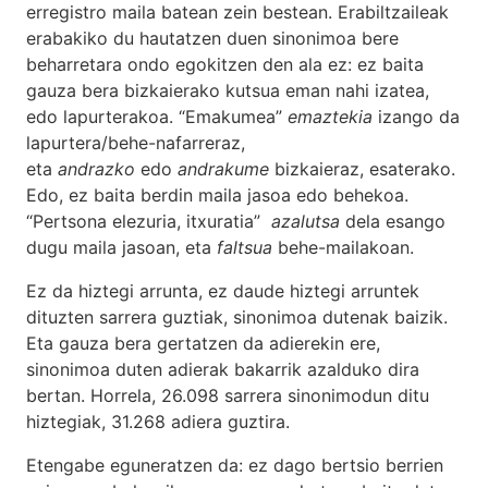
erregistro maila batean zein bestean. Erabiltzaileak
erabakiko du hautatzen duen sinonimoa bere
beharretara ondo egokitzen den ala ez: ez baita
gauza bera bizkaierako kutsua eman nahi izatea,
edo lapurterakoa. “Emakumea”
emaztekia
izango da
lapurtera/behe-nafarreraz,
eta
andrazko
edo
andrakume
bizkaieraz, esaterako.
Edo, ez baita berdin maila jasoa edo behekoa.
“Pertsona elezuria, itxuratia”
azalutsa
dela esango
dugu maila jasoan, eta
faltsua
behe-mailakoan.
Ez da hiztegi arrunta, ez daude hiztegi arruntek
dituzten sarrera guztiak, sinonimoa dutenak baizik.
Eta gauza bera gertatzen da adierekin ere,
sinonimoa duten adierak bakarrik azalduko dira
bertan. Horrela, 26.098 sarrera sinonimodun ditu
hiztegiak, 31.268 adiera guztira.
Etengabe eguneratzen da: ez dago bertsio berrien