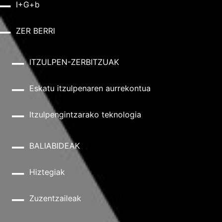
I+G+b
ZER BERRI
ITZULPEN-ZERBITZUAK
Eskatu itzulpenaren aurrekontua
Itzulpengintzarako teknologia
BALIABIDEAK
Hiztegiak
Zuzentzaileak