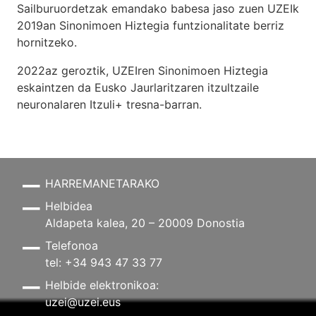
Sailburuordetzak emandako babesa jaso zuen UZEIk
2019an Sinonimoen Hiztegia funtzionalitate berriz
hornitzeko.
2022az geroztik, UZEIren Sinonimoen Hiztegia
eskaintzen da Eusko Jaurlaritzaren itzultzaile
neuronalaren
Itzuli+
tresna-barran.
HARREMANETARAKO
Helbidea
Aldapeta kalea, 20 – 20009 Donostia
Telefonoa
tel: +34 943 47 33 77
Helbide elektronikoa:
uzei@uzei.eus