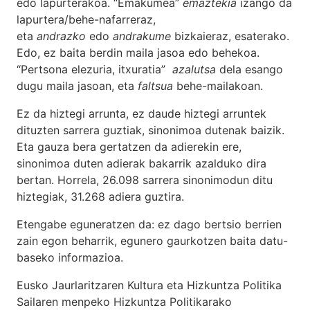
edo lapurterakoa. “Emakumea”
emaztekia
izango da
lapurtera/behe-nafarreraz,
eta
andrazko
edo
andrakume
bizkaieraz, esaterako.
Edo, ez baita berdin maila jasoa edo behekoa.
“Pertsona elezuria, itxuratia”
azalutsa
dela esango
dugu maila jasoan, eta
faltsua
behe-mailakoan.
Ez da hiztegi arrunta, ez daude hiztegi arruntek
dituzten sarrera guztiak, sinonimoa dutenak baizik.
Eta gauza bera gertatzen da adierekin ere,
sinonimoa duten adierak bakarrik azalduko dira
bertan. Horrela, 26.098 sarrera sinonimodun ditu
hiztegiak, 31.268 adiera guztira.
Etengabe eguneratzen da: ez dago bertsio berrien
zain egon beharrik, egunero gaurkotzen baita datu-
baseko informazioa.
Eusko Jaurlaritzaren Kultura eta Hizkuntza Politika
Sailaren menpeko Hizkuntza Politikarako