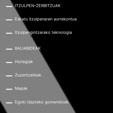
ITZULPEN-ZERBITZUAK
Eskatu itzulpenaren aurrekontua
Itzulpengintzarako teknologia
BALIABIDEAK
Hiztegiak
Zuzentzaileak
Mapak
Egoki idazteko gomendioak