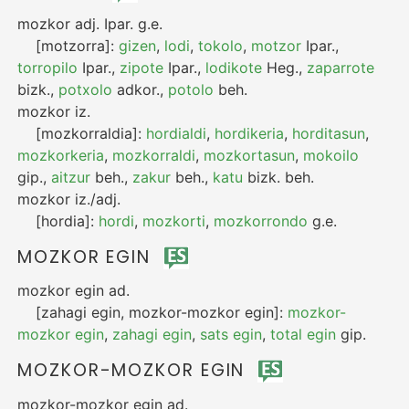
mozkor
adj.
Ipar.
g.e.
[motzorra]:
gizen
,
lodi
,
tokolo
,
motzor
Ipar.
,
torropilo
Ipar.
,
zipote
Ipar.
,
lodikote
Heg.
,
zaparrote
bizk.
,
potxolo
adkor.
,
potolo
beh.
mozkor
iz.
[mozkorraldia]:
hordialdi
,
hordikeria
,
horditasun
,
mozkorkeria
,
mozkorraldi
,
mozkortasun
,
mokoilo
gip.
,
aitzur
beh.
,
zakur
beh.
,
katu
bizk.
beh.
mozkor
iz./adj.
[hordia]:
hordi
,
mozkorti
,
mozkorrondo
g.e.
MOZKOR EGIN
mozkor egin
ad.
[zahagi egin, mozkor-mozkor egin]:
mozkor-
mozkor egin
,
zahagi egin
,
sats egin
,
total egin
gip.
MOZKOR-MOZKOR EGIN
mozkor-mozkor egin
ad.