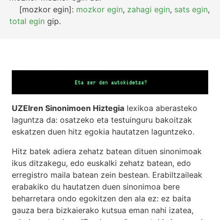
[mozkor egin]:
mozkor egin
,
zahagi egin
,
sats egin
,
total egin
gip.
UZEIren Sinonimoen Hiztegia
lexikoa aberasteko
laguntza da: osatzeko eta testuinguru bakoitzak
eskatzen duen hitz egokia hautatzen laguntzeko.
Hitz batek adiera zehatz batean dituen sinonimoak
ikus ditzakegu, edo euskalki zehatz batean, edo
erregistro maila batean zein bestean. Erabiltzaileak
erabakiko du hautatzen duen sinonimoa bere
beharretara ondo egokitzen den ala ez: ez baita
gauza bera bizkaierako kutsua eman nahi izatea,