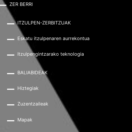
ZER BERRI
ITZULPEN-ZERBITZUAK
Eskatu itzulpenaren aurrekontua
Itzulpengintzarako teknologia
BALIABIDEAK
Hiztegiak
Zuzentzaileak
Mapak