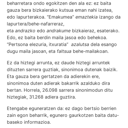
beharretara ondo egokitzen den ala ez: ez baita
gauza bera bizkaierako kutsua eman nahi izatea,
edo lapurterakoa. “Emakumea”
emaztekia
izango da
lapurtera/behe-nafarreraz,
eta
andrazko
edo
andrakume
bizkaieraz, esaterako.
Edo, ez baita berdin maila jasoa edo behekoa.
“Pertsona elezuria, itxuratia”
azalutsa
dela esango
dugu maila jasoan, eta
faltsua
behe-mailakoan.
Ez da hiztegi arrunta, ez daude hiztegi arruntek
dituzten sarrera guztiak, sinonimoa dutenak baizik.
Eta gauza bera gertatzen da adierekin ere,
sinonimoa duten adierak bakarrik azalduko dira
bertan. Horrela, 26.098 sarrera sinonimodun ditu
hiztegiak, 31.268 adiera guztira.
Etengabe eguneratzen da: ez dago bertsio berrien
zain egon beharrik, egunero gaurkotzen baita datu-
baseko informazioa.