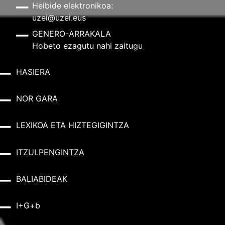
Helbide elektronikoa:
uzei@uzei.eus
GENERO-ARRAKALA
Hobeto ezagutu nahi zaitugu
HASIERA
NOR GARA
LEXIKOA ETA HIZTEGIGINTZA
ITZULPENGINTZA
BALIABIDEAK
I+G+b