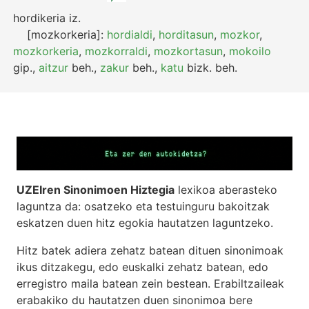
hordikeria
iz.
[mozkorkeria]:
hordialdi
,
horditasun
,
mozkor
,
mozkorkeria
,
mozkorraldi
,
mozkortasun
,
mokoilo
gip.
,
aitzur
beh.
,
zakur
beh.
,
katu
bizk.
beh.
UZEIren Sinonimoen Hiztegia
lexikoa aberasteko
laguntza da: osatzeko eta testuinguru bakoitzak
eskatzen duen hitz egokia hautatzen laguntzeko.
Hitz batek adiera zehatz batean dituen sinonimoak
ikus ditzakegu, edo euskalki zehatz batean, edo
erregistro maila batean zein bestean. Erabiltzaileak
erabakiko du hautatzen duen sinonimoa bere