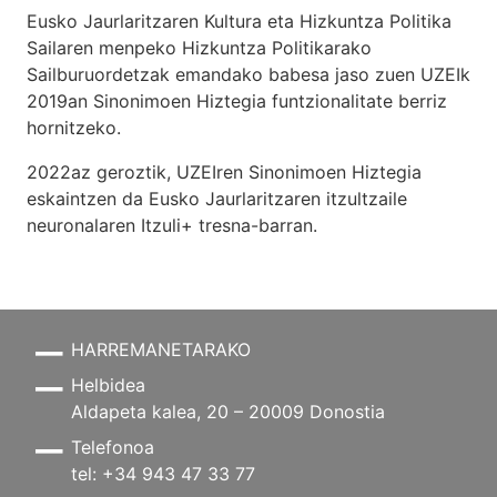
Eusko Jaurlaritzaren Kultura eta Hizkuntza Politika
Sailaren menpeko Hizkuntza Politikarako
Sailburuordetzak emandako babesa jaso zuen UZEIk
2019an Sinonimoen Hiztegia funtzionalitate berriz
hornitzeko.
2022az geroztik, UZEIren Sinonimoen Hiztegia
eskaintzen da Eusko Jaurlaritzaren itzultzaile
neuronalaren
Itzuli+
tresna-barran.
HARREMANETARAKO
Helbidea
Aldapeta kalea, 20 – 20009 Donostia
Telefonoa
tel: +34 943 47 33 77