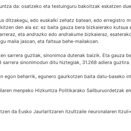
untza da: osatzeko eta testuinguru bakoitzak eskatzen due
s ditzakegu, edo euskalki zehatz batean, edo erregistro ma
itzen den ala ez: ez baita gauza bera bizkaierako kutsua e
arreraz, eta
andrazko
edo
andrakume
bizkaieraz, esaterako
gu maila jasoan, eta
faltsua
behe-mailakoan.
zten sarrera guztiak, sinonimoa dutenak baizik. Eta gauza b
 sarrera sinonimodun ditu hiztegiak, 31.268 adiera guztira.
in egon beharrik, egunero gaurkotzen baita datu-baseko in
 Sailaren menpeko Hizkuntza Politikarako Sailburuordetza
zen da Eusko Jaurlaritzaren itzultzaile neuronalaren
Itzuli