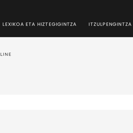
LEXIKOA ETA HIZTEGIGINTZA
ITZULPENGINTZA
LINE