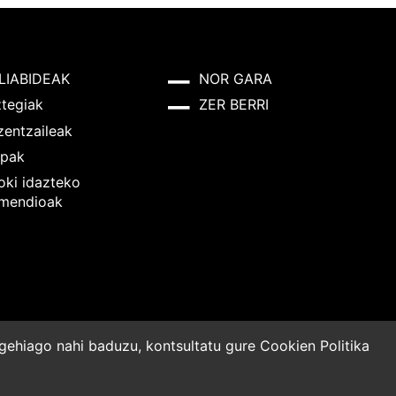
LIABIDEAK
NOR GARA
ztegiak
ZER BERRI
zentzaileak
pak
oki idazteko
mendioak
o gehiago nahi baduzu, kontsultatu gure
Cookien Politika