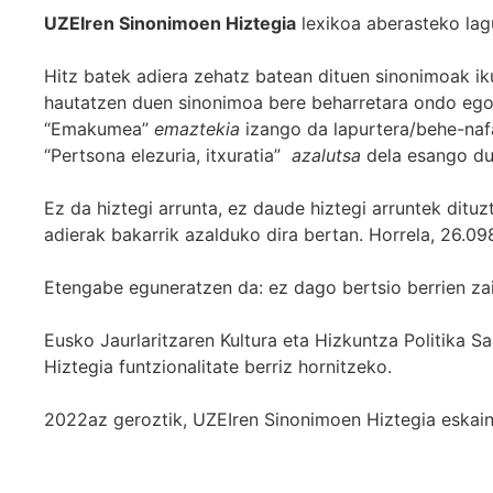
UZEIren Sinonimoen Hiztegia
lexikoa aberasteko lag
Hitz batek adiera zehatz batean dituen sinonimoak iku
hautatzen duen sinonimoa bere beharretara ondo egok
“Emakumea”
emaztekia
izango da lapurtera/behe-naf
“Pertsona elezuria, itxuratia”
azalutsa
dela esango du
Ez da hiztegi arrunta, ez daude hiztegi arruntek ditu
adierak bakarrik azalduko dira bertan. Horrela, 26.098
Etengabe eguneratzen da: ez dago bertsio berrien za
Eusko Jaurlaritzaren Kultura eta Hizkuntza Politika
Hiztegia funtzionalitate berriz hornitzeko.
2022az geroztik, UZEIren Sinonimoen Hiztegia eskaint