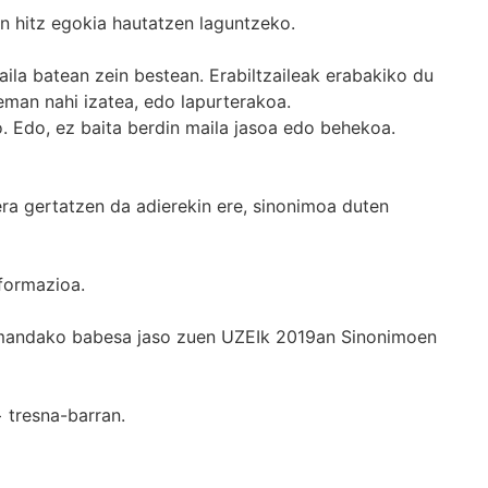
n hitz egokia hautatzen laguntzeko.
ila batean zein bestean. Erabiltzaileak erabakiko du
man nahi izatea, edo lapurterakoa.
. Edo, ez baita berdin maila jasoa edo behekoa.
era gertatzen da adierekin ere, sinonimoa duten
formazioa.
k emandako babesa jaso zuen UZEIk 2019an Sinonimoen
+
tresna-barran.