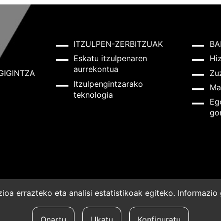
ITZULPEN-ZERBITZUAK
BA
Eskatu itzulpenaren
Hi
aurrekontua
GIGINTZA
Zu
Itzulpengintzarako
Ma
teknologia
Eg
go
oa errazteko eta analisi estatistikoak egiteko. Informazi
a
Onartu
Ukatu
Konfiguratu