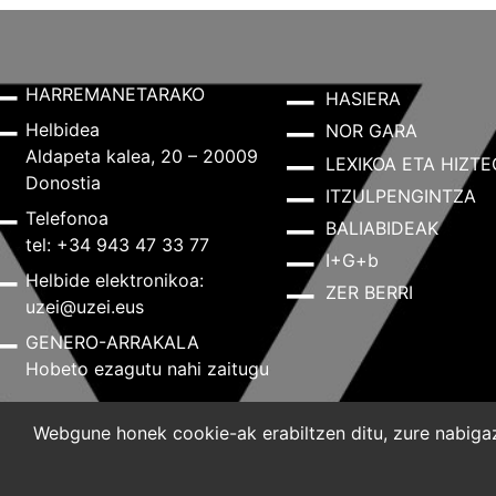
HARREMANETARAKO
HASIERA
Helbidea
NOR GARA
Aldapeta kalea, 20 – 20009
LEXIKOA ETA HIZTE
Donostia
ITZULPENGINTZA
Telefonoa
BALIABIDEAK
tel: +34 943 47 33 77
I+G+b
Helbide elektronikoa:
ZER BERRI
uzei@uzei.eus
GENERO-ARRAKALA
Hobeto ezagutu nahi zaitugu
Webgune honek cookie-ak erabiltzen ditu, zure nabigazi
Lege-oharra
Pribatutasun-politika
Cookie-politik