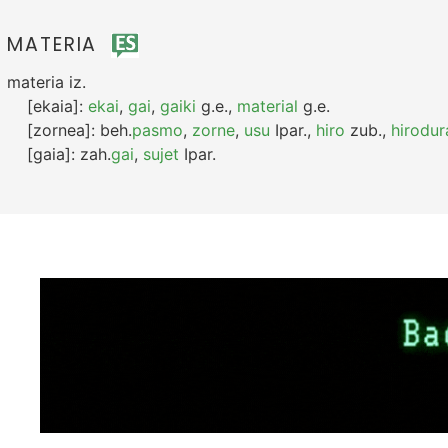
MATERIA
materia
iz.
[ekaia]:
ekai
,
gai
,
gaiki
g.e.
,
material
g.e.
[zornea]:
beh.
pasmo
,
zorne
,
usu
Ipar.
,
hiro
zub.
,
hirodur
[gaia]:
zah.
gai
,
sujet
Ipar.