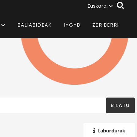
Euskara
BALIABIDEAK
I+G+B
ZER BERRI
BILATU
Laburdurak