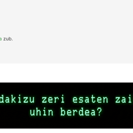
a
zub.