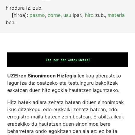
hirodura
iz.
zub.
[hiroa]:
pasmo
,
zorne
,
usu
Ipar.
,
hiro
zub.
,
materia
beh.
UZEIren Sinonimoen Hiztegia
lexikoa aberasteko
laguntza da: osatzeko eta testuinguru bakoitzak
eskatzen duen hitz egokia hautatzen laguntzeko.
Hitz batek adiera zehatz batean dituen sinonimoak
ikus ditzakegu, edo euskalki zehatz batean, edo
erregistro maila batean zein bestean. Erabiltzaileak
erabakiko du hautatzen duen sinonimoa bere
beharretara ondo egokitzen den ala ez: ez baita