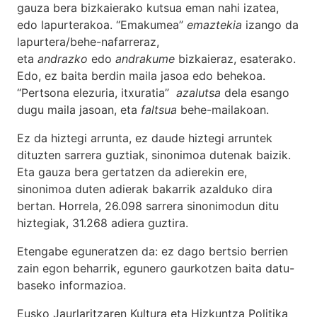
gauza bera bizkaierako kutsua eman nahi izatea,
edo lapurterakoa. “Emakumea”
emaztekia
izango da
lapurtera/behe-nafarreraz,
eta
andrazko
edo
andrakume
bizkaieraz, esaterako.
Edo, ez baita berdin maila jasoa edo behekoa.
“Pertsona elezuria, itxuratia”
azalutsa
dela esango
dugu maila jasoan, eta
faltsua
behe-mailakoan.
Ez da hiztegi arrunta, ez daude hiztegi arruntek
dituzten sarrera guztiak, sinonimoa dutenak baizik.
Eta gauza bera gertatzen da adierekin ere,
sinonimoa duten adierak bakarrik azalduko dira
bertan. Horrela, 26.098 sarrera sinonimodun ditu
hiztegiak, 31.268 adiera guztira.
Etengabe eguneratzen da: ez dago bertsio berrien
zain egon beharrik, egunero gaurkotzen baita datu-
baseko informazioa.
Eusko Jaurlaritzaren Kultura eta Hizkuntza Politika