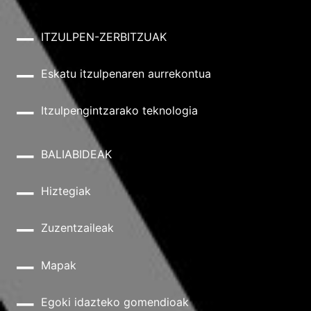
ITZULPEN-ZERBITZUAK
Eskatu itzulpenaren aurrekontua
Itzulpengintzarako teknologia
BALIABIDEAK
Hiztegiak
Zuzentzaileak
Mapak
Egoki idazteko gomendioak