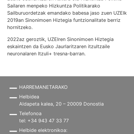
Sailaren menpeko Hizkuntza Politikarako
Sailburuordetzak emandako babesa jaso zuen UZEIk
2019an Sinonimoen Hiztegia funtzionalitate berriz
hornitzeko.
2022az geroztik, UZEIren Sinonimoen Hiztegia
eskaintzen da Eusko Jaurlaritzaren itzultzaile
neuronalaren
Itzuli+
tresna-barran.
HARREMANETARAKO
Helbidea
Aldapeta kalea, 20 – 20009 Donostia
Telefonoa
tel: +34 943 47 33 77
Helbide elektronikoa: