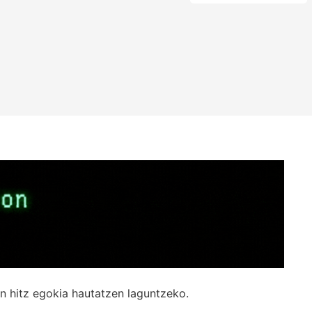
n hitz egokia hautatzen laguntzeko.