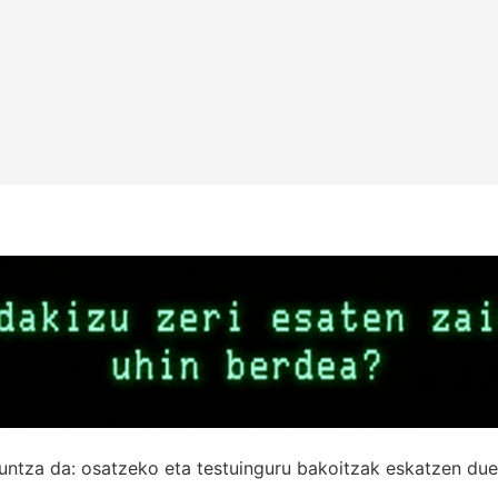
untza da: osatzeko eta testuinguru bakoitzak eskatzen due