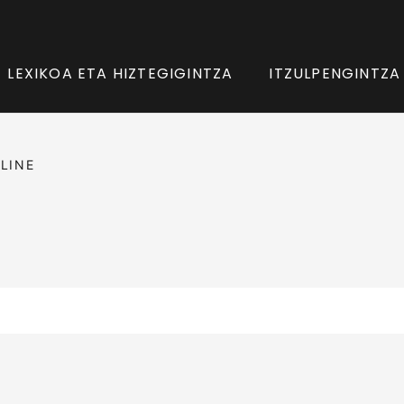
LEXIKOA ETA HIZTEGIGINTZA
ITZULPENGINTZA
LINE