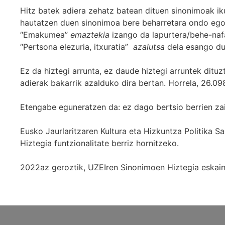
Hitz batek adiera zehatz batean dituen sinonimoak iku
hautatzen duen sinonimoa bere beharretara ondo egok
“Emakumea”
emaztekia
izango da lapurtera/behe-naf
“Pertsona elezuria, itxuratia”
azalutsa
dela esango du
Ez da hiztegi arrunta, ez daude hiztegi arruntek ditu
adierak bakarrik azalduko dira bertan. Horrela, 26.098
Etengabe eguneratzen da: ez dago bertsio berrien za
Eusko Jaurlaritzaren Kultura eta Hizkuntza Politika
Hiztegia funtzionalitate berriz hornitzeko.
2022az geroztik, UZEIren Sinonimoen Hiztegia eskaint