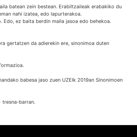
ila batean zein bestean. Erabiltzaileak erabakiko du
man nahi izatea, edo lapurterakoa.
. Edo, ez baita berdin maila jasoa edo behekoa.
era gertatzen da adierekin ere, sinonimoa duten
formazioa.
k emandako babesa jaso zuen UZEIk 2019an Sinonimoen
+
tresna-barran.