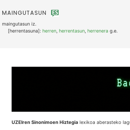
MAINGUTASUN
maingutasun
iz.
[herrentasuna]:
herren
,
herrentasun
,
herrenera
g.e.
UZEIren Sinonimoen Hiztegia
lexikoa aberasteko lag