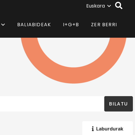
Euskara
BALIABIDEAK
I+G+B
ZER BERRI
BILATU
Laburdurak