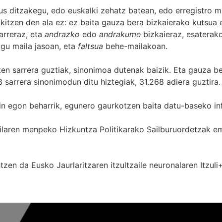
s ditzakegu, edo euskalki zehatz batean, edo erregistro ma
itzen den ala ez: ez baita gauza bera bizkaierako kutsua e
arreraz, eta
andrazko
edo
andrakume
bizkaieraz, esaterako
gu maila jasoan, eta
faltsua
behe-mailakoan.
zten sarrera guztiak, sinonimoa dutenak baizik. Eta gauza b
 sarrera sinonimodun ditu hiztegiak, 31.268 adiera guztira.
in egon beharrik, egunero gaurkotzen baita datu-baseko in
 Sailaren menpeko Hizkuntza Politikarako Sailburuordetza
zen da Eusko Jaurlaritzaren itzultzaile neuronalaren
Itzuli