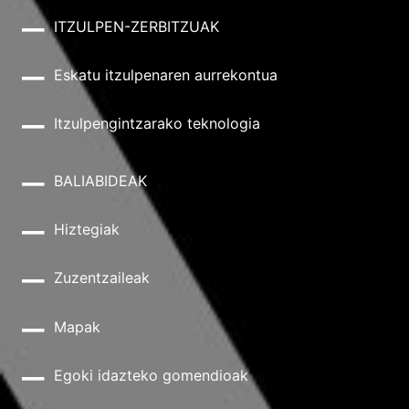
ITZULPEN-ZERBITZUAK
Eskatu itzulpenaren aurrekontua
Itzulpengintzarako teknologia
BALIABIDEAK
Hiztegiak
Zuzentzaileak
Mapak
Egoki idazteko gomendioak