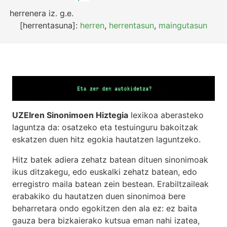
herrenera
iz.
g.e.
[herrentasuna]:
herren
,
herrentasun
,
maingutasun
UZEIren Sinonimoen Hiztegia
lexikoa aberasteko
laguntza da: osatzeko eta testuinguru bakoitzak
eskatzen duen hitz egokia hautatzen laguntzeko.
Hitz batek adiera zehatz batean dituen sinonimoak
ikus ditzakegu, edo euskalki zehatz batean, edo
erregistro maila batean zein bestean. Erabiltzaileak
erabakiko du hautatzen duen sinonimoa bere
beharretara ondo egokitzen den ala ez: ez baita
gauza bera bizkaierako kutsua eman nahi izatea,