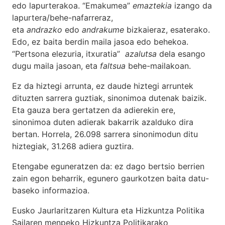
edo lapurterakoa. “Emakumea”
emaztekia
izango da
lapurtera/behe-nafarreraz,
eta
andrazko
edo
andrakume
bizkaieraz, esaterako.
Edo, ez baita berdin maila jasoa edo behekoa.
“Pertsona elezuria, itxuratia”
azalutsa
dela esango
dugu maila jasoan, eta
faltsua
behe-mailakoan.
Ez da hiztegi arrunta, ez daude hiztegi arruntek
dituzten sarrera guztiak, sinonimoa dutenak baizik.
Eta gauza bera gertatzen da adierekin ere,
sinonimoa duten adierak bakarrik azalduko dira
bertan. Horrela, 26.098 sarrera sinonimodun ditu
hiztegiak, 31.268 adiera guztira.
Etengabe eguneratzen da: ez dago bertsio berrien
zain egon beharrik, egunero gaurkotzen baita datu-
baseko informazioa.
Eusko Jaurlaritzaren Kultura eta Hizkuntza Politika
Sailaren menpeko Hizkuntza Politikarako