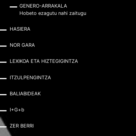
GENERO-ARRAKALA
Hobeto ezagutu nahi zaitugu
HASIERA
NOR GARA
LEXIKOA ETA HIZTEGIGINTZA
ITZULPENGINTZA
BALIABIDEAK
I+G+b
ZER BERRI