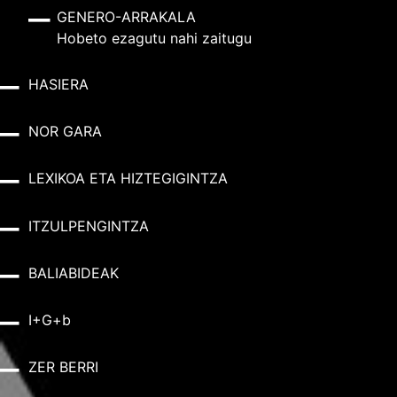
GENERO-ARRAKALA
Hobeto ezagutu nahi zaitugu
HASIERA
NOR GARA
LEXIKOA ETA HIZTEGIGINTZA
ITZULPENGINTZA
BALIABIDEAK
I+G+b
ZER BERRI