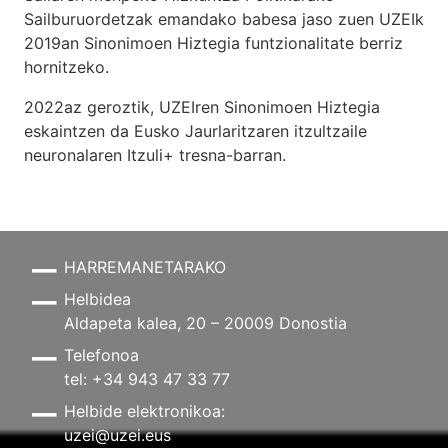
Sailburuordetzak emandako babesa jaso zuen UZEIk
2019an Sinonimoen Hiztegia funtzionalitate berriz
hornitzeko.
2022az geroztik, UZEIren Sinonimoen Hiztegia
eskaintzen da Eusko Jaurlaritzaren itzultzaile
neuronalaren
Itzuli+
tresna-barran.
HARREMANETARAKO
Helbidea
Aldapeta kalea, 20 – 20009 Donostia
Telefonoa
tel: +34 943 47 33 77
Helbide elektronikoa:
uzei@uzei.eus