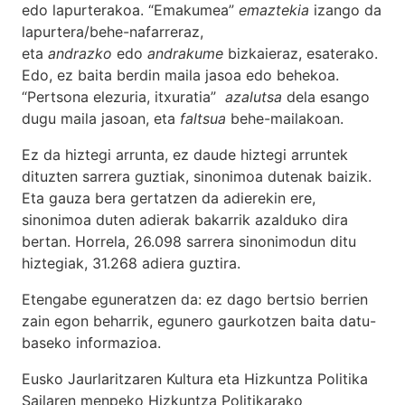
edo lapurterakoa. “Emakumea”
emaztekia
izango da
lapurtera/behe-nafarreraz,
eta
andrazko
edo
andrakume
bizkaieraz, esaterako.
Edo, ez baita berdin maila jasoa edo behekoa.
“Pertsona elezuria, itxuratia”
azalutsa
dela esango
dugu maila jasoan, eta
faltsua
behe-mailakoan.
Ez da hiztegi arrunta, ez daude hiztegi arruntek
dituzten sarrera guztiak, sinonimoa dutenak baizik.
Eta gauza bera gertatzen da adierekin ere,
sinonimoa duten adierak bakarrik azalduko dira
bertan. Horrela, 26.098 sarrera sinonimodun ditu
hiztegiak, 31.268 adiera guztira.
Etengabe eguneratzen da: ez dago bertsio berrien
zain egon beharrik, egunero gaurkotzen baita datu-
baseko informazioa.
Eusko Jaurlaritzaren Kultura eta Hizkuntza Politika
Sailaren menpeko Hizkuntza Politikarako