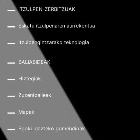
ITZULPEN-ZERBITZUAK
Eskatu itzulpenaren aurrekontua
Itzulpengintzarako teknologia
BALIABIDEAK
Hiztegiak
Zuzentzaileak
Mapak
Egoki idazteko gomendioak