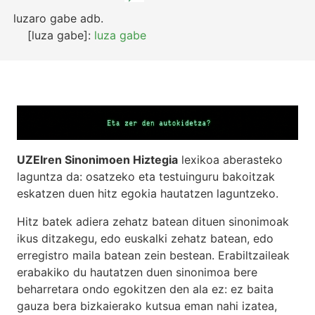
luzaro gabe
adb.
[luza gabe]:
luza gabe
UZEIren Sinonimoen Hiztegia
lexikoa aberasteko
laguntza da: osatzeko eta testuinguru bakoitzak
eskatzen duen hitz egokia hautatzen laguntzeko.
Hitz batek adiera zehatz batean dituen sinonimoak
ikus ditzakegu, edo euskalki zehatz batean, edo
erregistro maila batean zein bestean. Erabiltzaileak
erabakiko du hautatzen duen sinonimoa bere
beharretara ondo egokitzen den ala ez: ez baita
gauza bera bizkaierako kutsua eman nahi izatea,