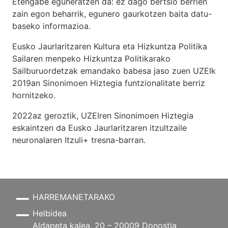
Etengabe eguneratzen da: ez dago bertsio berrien
zain egon beharrik, egunero gaurkotzen baita datu-
baseko informazioa.
Eusko Jaurlaritzaren Kultura eta Hizkuntza Politika
Sailaren menpeko Hizkuntza Politikarako
Sailburuordetzak emandako babesa jaso zuen UZEIk
2019an Sinonimoen Hiztegia funtzionalitate berriz
hornitzeko.
2022az geroztik, UZEIren Sinonimoen Hiztegia
eskaintzen da Eusko Jaurlaritzaren itzultzaile
neuronalaren
Itzuli+
tresna-barran.
HARREMANETARAKO
Helbidea
Aldapeta kalea, 20 – 20009 Donostia