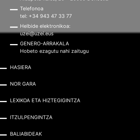
Telefonoa
tel: +34 943 47 33 77
Helbide elektronikoa:
uzei@uzei.eus
GENERO-ARRAKALA
Hobeto ezagutu nahi zaitugu
HASIERA
NOR GARA
LEXIKOA ETA HIZTEGIGINTZA
ITZULPENGINTZA
BALIABIDEAK