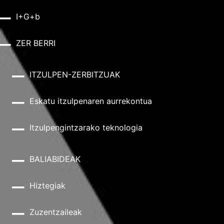
I+G+b
ZER BERRI
ITZULPEN-ZERBITZUAK
Eskatu itzulpenaren aurrekontua
Itzulpengintzarako teknologia
BALIABIDEAK
Hiztegiak
Zuzentzaileak