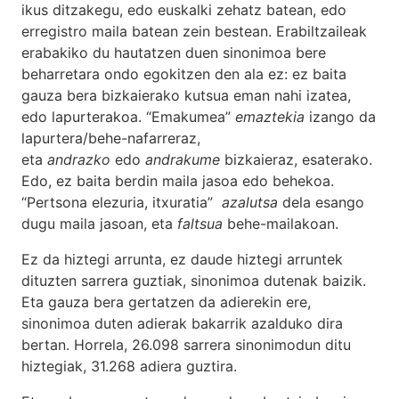
ikus ditzakegu, edo euskalki zehatz batean, edo
erregistro maila batean zein bestean. Erabiltzaileak
erabakiko du hautatzen duen sinonimoa bere
beharretara ondo egokitzen den ala ez: ez baita
gauza bera bizkaierako kutsua eman nahi izatea,
edo lapurterakoa. “Emakumea”
emaztekia
izango da
lapurtera/behe-nafarreraz,
eta
andrazko
edo
andrakume
bizkaieraz, esaterako.
Edo, ez baita berdin maila jasoa edo behekoa.
“Pertsona elezuria, itxuratia”
azalutsa
dela esango
dugu maila jasoan, eta
faltsua
behe-mailakoan.
Ez da hiztegi arrunta, ez daude hiztegi arruntek
dituzten sarrera guztiak, sinonimoa dutenak baizik.
Eta gauza bera gertatzen da adierekin ere,
sinonimoa duten adierak bakarrik azalduko dira
bertan. Horrela, 26.098 sarrera sinonimodun ditu
hiztegiak, 31.268 adiera guztira.