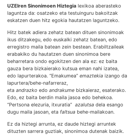
UZEIren Sinonimoen Hiztegia
lexikoa aberasteko
laguntza da: osatzeko eta testuinguru bakoitzak
eskatzen duen hitz egokia hautatzen laguntzeko.
Hitz batek adiera zehatz batean dituen sinonimoak
ikus ditzakegu, edo euskalki zehatz batean, edo
erregistro maila batean zein bestean. Erabiltzaileak
erabakiko du hautatzen duen sinonimoa bere
beharretara ondo egokitzen den ala ez: ez baita
gauza bera bizkaierako kutsua eman nahi izatea,
edo lapurterakoa. “Emakumea”
emaztekia
izango da
lapurtera/behe-nafarreraz,
eta
andrazko
edo
andrakume
bizkaieraz, esaterako.
Edo, ez baita berdin maila jasoa edo behekoa.
“Pertsona elezuria, itxuratia”
azalutsa
dela esango
dugu maila jasoan, eta
faltsua
behe-mailakoan.
Ez da hiztegi arrunta, ez daude hiztegi arruntek
dituzten sarrera guztiak, sinonimoa dutenak baizik.