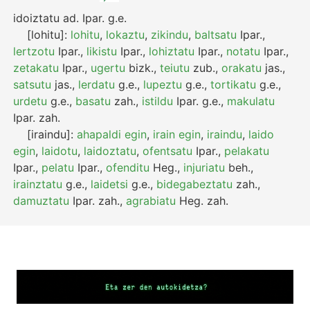
idoiztatu
ad.
Ipar.
g.e.
[lohitu]:
lohitu
,
lokaztu
,
zikindu
,
baltsatu
Ipar.
,
lertzotu
Ipar.
,
likistu
Ipar.
,
lohiztatu
Ipar.
,
notatu
Ipar.
,
zetakatu
Ipar.
,
ugertu
bizk.
,
teiutu
zub.
,
orakatu
jas.
,
satsutu
jas.
,
lerdatu
g.e.
,
lupeztu
g.e.
,
tortikatu
g.e.
,
urdetu
g.e.
,
basatu
zah.
,
istildu
Ipar.
g.e.
,
makulatu
Ipar.
zah.
[iraindu]:
ahapaldi egin
,
irain egin
,
iraindu
,
laido
egin
,
laidotu
,
laidoztatu
,
ofentsatu
Ipar.
,
pelakatu
Ipar.
,
pelatu
Ipar.
,
ofenditu
Heg.
,
injuriatu
beh.
,
irainztatu
g.e.
,
laidetsi
g.e.
,
bidegabeztatu
zah.
,
damuztatu
Ipar.
zah.
,
agrabiatu
Heg.
zah.