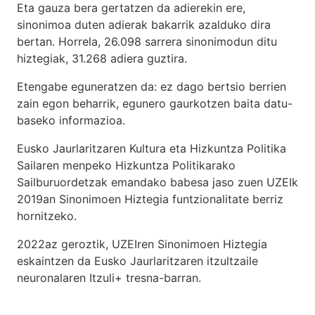
Eta gauza bera gertatzen da adierekin ere,
sinonimoa duten adierak bakarrik azalduko dira
bertan. Horrela, 26.098 sarrera sinonimodun ditu
hiztegiak, 31.268 adiera guztira.
Etengabe eguneratzen da: ez dago bertsio berrien
zain egon beharrik, egunero gaurkotzen baita datu-
baseko informazioa.
Eusko Jaurlaritzaren Kultura eta Hizkuntza Politika
Sailaren menpeko Hizkuntza Politikarako
Sailburuordetzak emandako babesa jaso zuen UZEIk
2019an Sinonimoen Hiztegia funtzionalitate berriz
hornitzeko.
2022az geroztik, UZEIren Sinonimoen Hiztegia
eskaintzen da Eusko Jaurlaritzaren itzultzaile
neuronalaren
Itzuli+
tresna-barran.