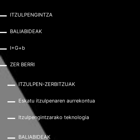
ITZULPENGINTZA
BALIABIDEAK
I+G+b
ZER BERRI
ITZULPEN-ZERBITZUAK
Eskatu itzulpenaren aurrekontua
Itzulpengintzarako teknologia
BALIABIDEAK