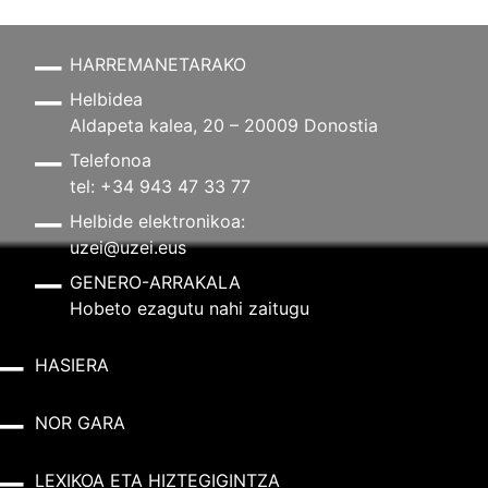
HARREMANETARAKO
Helbidea
Aldapeta kalea, 20 – 20009 Donostia
Telefonoa
tel: +34 943 47 33 77
Helbide elektronikoa:
uzei@uzei.eus
GENERO-ARRAKALA
Hobeto ezagutu nahi zaitugu
HASIERA
NOR GARA
LEXIKOA ETA HIZTEGIGINTZA