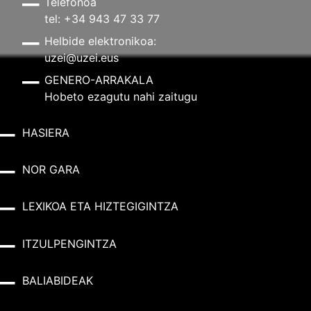
Telefonoa
tel: +34 943 47 33 77
Helbide elektronikoa:
uzei@uzei.eus
GENERO-ARRAKALA
Hobeto ezagutu nahi zaitugu
HASIERA
NOR GARA
LEXIKOA ETA HIZTEGIGINTZA
ITZULPENGINTZA
BALIABIDEAK