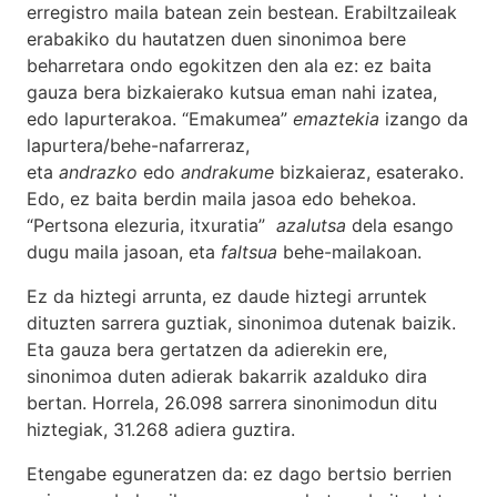
erregistro maila batean zein bestean. Erabiltzaileak
erabakiko du hautatzen duen sinonimoa bere
beharretara ondo egokitzen den ala ez: ez baita
gauza bera bizkaierako kutsua eman nahi izatea,
edo lapurterakoa. “Emakumea”
emaztekia
izango da
lapurtera/behe-nafarreraz,
eta
andrazko
edo
andrakume
bizkaieraz, esaterako.
Edo, ez baita berdin maila jasoa edo behekoa.
“Pertsona elezuria, itxuratia”
azalutsa
dela esango
dugu maila jasoan, eta
faltsua
behe-mailakoan.
Ez da hiztegi arrunta, ez daude hiztegi arruntek
dituzten sarrera guztiak, sinonimoa dutenak baizik.
Eta gauza bera gertatzen da adierekin ere,
sinonimoa duten adierak bakarrik azalduko dira
bertan. Horrela, 26.098 sarrera sinonimodun ditu
hiztegiak, 31.268 adiera guztira.
Etengabe eguneratzen da: ez dago bertsio berrien