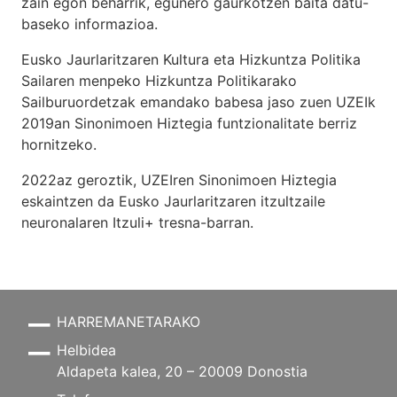
zain egon beharrik, egunero gaurkotzen baita datu-
baseko informazioa.
Eusko Jaurlaritzaren Kultura eta Hizkuntza Politika
Sailaren menpeko Hizkuntza Politikarako
Sailburuordetzak emandako babesa jaso zuen UZEIk
2019an Sinonimoen Hiztegia funtzionalitate berriz
hornitzeko.
2022az geroztik, UZEIren Sinonimoen Hiztegia
eskaintzen da Eusko Jaurlaritzaren itzultzaile
neuronalaren
Itzuli+
tresna-barran.
HARREMANETARAKO
Helbidea
Aldapeta kalea, 20 – 20009 Donostia