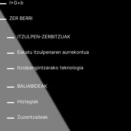
I+G+b
ZER BERRI
ITZULPEN-ZERBITZUAK
Eskatu itzulpenaren aurrekontua
Itzulpengintzarako teknologia
BALIABIDEAK
Hiztegiak
Zuzentzaileak