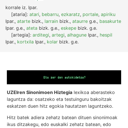
korrale
iz.
Ipar.
[ataria]:
atari
,
bebarru
,
ezkaratz
,
portale
,
apiriku
Ipar.
,
atarte
bizk.
,
larrain
bizk.
,
ataurre
g.e.
,
basakurte
Ipar.
g.e.
,
ateta
bizk.
g.e.
,
eskepe
bizk.
g.e.
[artegia]:
arditegi
,
artegi
,
alhagune
Ipar.
,
hespil
Ipar.
,
kortxila
Ipar.
,
kolar
bizk.
g.e.
UZEIren Sinonimoen Hiztegia
lexikoa aberasteko
laguntza da: osatzeko eta testuinguru bakoitzak
eskatzen duen hitz egokia hautatzen laguntzeko.
Hitz batek adiera zehatz batean dituen sinonimoak
ikus ditzakegu, edo euskalki zehatz batean, edo