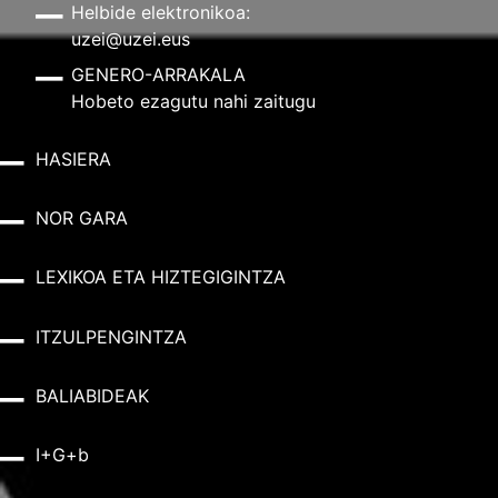
Helbide elektronikoa:
uzei@uzei.eus
GENERO-ARRAKALA
Hobeto ezagutu nahi zaitugu
HASIERA
NOR GARA
LEXIKOA ETA HIZTEGIGINTZA
ITZULPENGINTZA
BALIABIDEAK
I+G+b