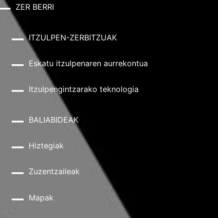
ZER BERRI
ITZULPEN-ZERBITZUAK
Eskatu itzulpenaren aurrekontua
Itzulpengintzarako teknologia
BALIABIDEAK
Hiztegiak
Zuzentzaileak
Mapak