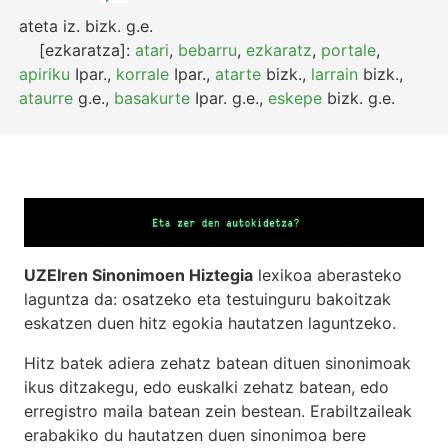
ateta
iz.
bizk.
g.e.
[ezkaratza]:
atari
,
bebarru
,
ezkaratz
,
portale
,
apiriku
Ipar.
,
korrale
Ipar.
,
atarte
bizk.
,
larrain
bizk.
,
ataurre
g.e.
,
basakurte
Ipar.
g.e.
,
eskepe
bizk.
g.e.
UZEIren Sinonimoen Hiztegia
lexikoa aberasteko
laguntza da: osatzeko eta testuinguru bakoitzak
eskatzen duen hitz egokia hautatzen laguntzeko.
Hitz batek adiera zehatz batean dituen sinonimoak
ikus ditzakegu, edo euskalki zehatz batean, edo
erregistro maila batean zein bestean. Erabiltzaileak
erabakiko du hautatzen duen sinonimoa bere