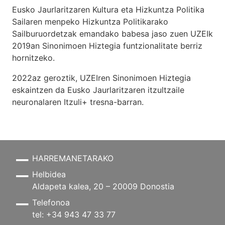
Eusko Jaurlaritzaren Kultura eta Hizkuntza Politika
Sailaren menpeko Hizkuntza Politikarako
Sailburuordetzak emandako babesa jaso zuen UZEIk
2019an Sinonimoen Hiztegia funtzionalitate berriz
hornitzeko.
2022az geroztik, UZEIren Sinonimoen Hiztegia
eskaintzen da Eusko Jaurlaritzaren itzultzaile
neuronalaren
Itzuli+
tresna-barran.
HARREMANETARAKO
Helbidea
Aldapeta kalea, 20 – 20009 Donostia
Telefonoa
tel: +34 943 47 33 77