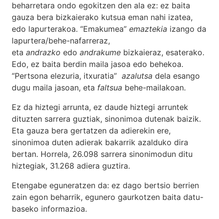
beharretara ondo egokitzen den ala ez: ez baita
gauza bera bizkaierako kutsua eman nahi izatea,
edo lapurterakoa. “Emakumea”
emaztekia
izango da
lapurtera/behe-nafarreraz,
eta
andrazko
edo
andrakume
bizkaieraz, esaterako.
Edo, ez baita berdin maila jasoa edo behekoa.
“Pertsona elezuria, itxuratia”
azalutsa
dela esango
dugu maila jasoan, eta
faltsua
behe-mailakoan.
Ez da hiztegi arrunta, ez daude hiztegi arruntek
dituzten sarrera guztiak, sinonimoa dutenak baizik.
Eta gauza bera gertatzen da adierekin ere,
sinonimoa duten adierak bakarrik azalduko dira
bertan. Horrela, 26.098 sarrera sinonimodun ditu
hiztegiak, 31.268 adiera guztira.
Etengabe eguneratzen da: ez dago bertsio berrien
zain egon beharrik, egunero gaurkotzen baita datu-
baseko informazioa.