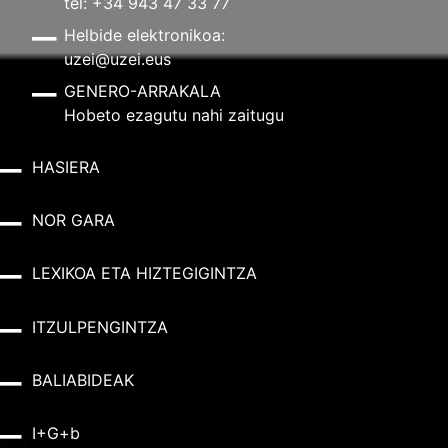
tel: +34 943 47 33 77
Helbide elektronikoa:
uzei@uzei.eus
GENERO-ARRAKALA
Hobeto ezagutu nahi zaitugu
HASIERA
NOR GARA
LEXIKOA ETA HIZTEGIGINTZA
ITZULPENGINTZA
BALIABIDEAK
I+G+b