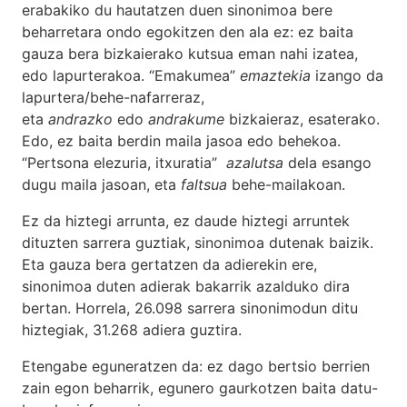
erabakiko du hautatzen duen sinonimoa bere
beharretara ondo egokitzen den ala ez: ez baita
gauza bera bizkaierako kutsua eman nahi izatea,
edo lapurterakoa. “Emakumea”
emaztekia
izango da
lapurtera/behe-nafarreraz,
eta
andrazko
edo
andrakume
bizkaieraz, esaterako.
Edo, ez baita berdin maila jasoa edo behekoa.
“Pertsona elezuria, itxuratia”
azalutsa
dela esango
dugu maila jasoan, eta
faltsua
behe-mailakoan.
Ez da hiztegi arrunta, ez daude hiztegi arruntek
dituzten sarrera guztiak, sinonimoa dutenak baizik.
Eta gauza bera gertatzen da adierekin ere,
sinonimoa duten adierak bakarrik azalduko dira
bertan. Horrela, 26.098 sarrera sinonimodun ditu
hiztegiak, 31.268 adiera guztira.
Etengabe eguneratzen da: ez dago bertsio berrien
zain egon beharrik, egunero gaurkotzen baita datu-