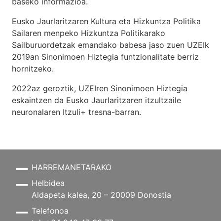
baseko informazioa.
Eusko Jaurlaritzaren Kultura eta Hizkuntza Politika
Sailaren menpeko Hizkuntza Politikarako
Sailburuordetzak emandako babesa jaso zuen UZEIk
2019an Sinonimoen Hiztegia funtzionalitate berriz
hornitzeko.
2022az geroztik, UZEIren Sinonimoen Hiztegia
eskaintzen da Eusko Jaurlaritzaren itzultzaile
neuronalaren
Itzuli+
tresna-barran.
HARREMANETARAKO
Helbidea
Aldapeta kalea, 20 – 20009 Donostia
Telefonoa