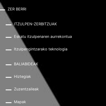
ZER BERRI
ITZULPEN-ZERBITZUAK
Eskatu itzulpenaren aurrekontua
Itzulpengintzarako teknologia
BALIABIDEAK
Hiztegiak
Zuzentzaileak
Mapak