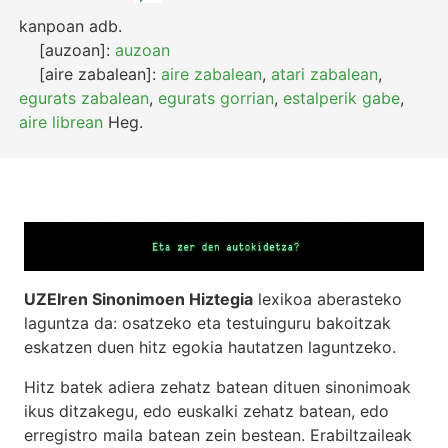
kanpoan
adb.
[auzoan]:
auzoan
[aire zabalean]:
aire zabalean
,
atari zabalean
,
egurats zabalean
,
egurats gorrian
,
estalperik gabe
,
aire librean
Heg.
UZEIren Sinonimoen Hiztegia
lexikoa aberasteko
laguntza da: osatzeko eta testuinguru bakoitzak
eskatzen duen hitz egokia hautatzen laguntzeko.
Hitz batek adiera zehatz batean dituen sinonimoak
ikus ditzakegu, edo euskalki zehatz batean, edo
erregistro maila batean zein bestean. Erabiltzaileak