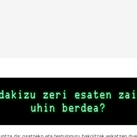
untza da: osatzeko eta testuinguru bakoitzak eskatzen due