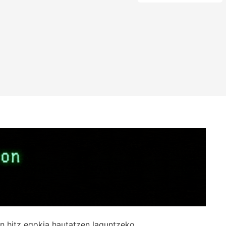
n hitz egokia hautatzen laguntzeko.