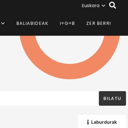
Euskara
BALIABIDEAK
I+G+B
ZER BERRI
BILATU
Laburdurak