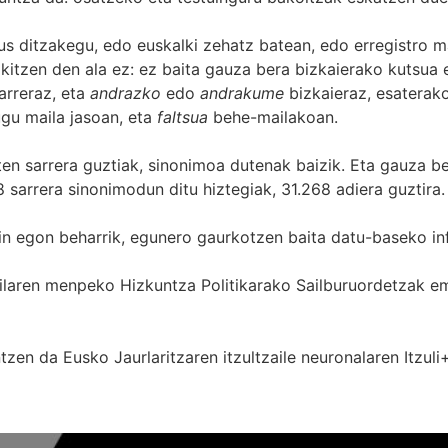
s ditzakegu, edo euskalki zehatz batean, edo erregistro ma
itzen den ala ez: ez baita gauza bera bizkaierako kutsua e
arreraz, eta
andrazko
edo
andrakume
bizkaieraz, esaterako
gu maila jasoan, eta
faltsua
behe-mailakoan.
zten sarrera guztiak, sinonimoa dutenak baizik. Eta gauza b
 sarrera sinonimodun ditu hiztegiak, 31.268 adiera guztira.
in egon beharrik, egunero gaurkotzen baita datu-baseko in
 Sailaren menpeko Hizkuntza Politikarako Sailburuordetza
zen da Eusko Jaurlaritzaren itzultzaile neuronalaren
Itzuli