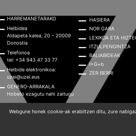
HARREMANETARAKO
HASIERA
Helbidea
NOR GARA
Aldapeta kalea, 20 – 20009
LEXIKOA ETA HIZTE
Donostia
ITZULPENGINTZA
Telefonoa
BALIABIDEAK
tel: +34 943 47 33 77
I+G+b
Helbide elektronikoa:
ZER BERRI
uzei@uzei.eus
GENERO-ARRAKALA
Hobeto ezagutu nahi zaitugu
Webgune honek cookie-ak erabiltzen ditu, zure nabigazi
Lege-oharra
Pribatutasun-politika
Cookie-politik