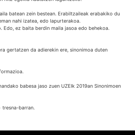
ila batean zein bestean. Erabiltzaileak erabakiko du
man nahi izatea, edo lapurterakoa.
. Edo, ez baita berdin maila jasoa edo behekoa.
era gertatzen da adierekin ere, sinonimoa duten
formazioa.
k emandako babesa jaso zuen UZEIk 2019an Sinonimoen
+
tresna-barran.