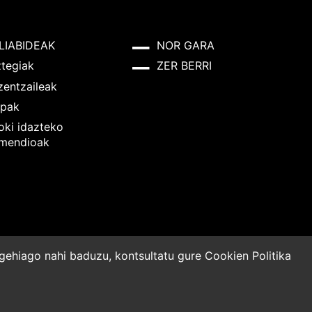
LIABIDEAK
NOR GARA
ztegiak
ZER BERRI
zentzaileak
pak
oki idazteko
mendioak
o gehiago nahi baduzu, kontsultatu gure
Cookien Politika