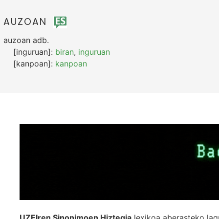
AUZOAN
auzoan
adb.
[inguruan]:
biran
,
inguruan
[kanpoan]:
kanpoan
UZEIren Sinonimoen Hiztegia
lexikoa aberasteko lag