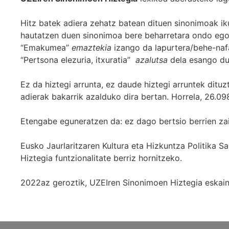
Hitz batek adiera zehatz batean dituen sinonimoak iku
hautatzen duen sinonimoa bere beharretara ondo egok
“Emakumea”
emaztekia
izango da lapurtera/behe-naf
“Pertsona elezuria, itxuratia”
azalutsa
dela esango du
Ez da hiztegi arrunta, ez daude hiztegi arruntek ditu
adierak bakarrik azalduko dira bertan. Horrela, 26.098
Etengabe eguneratzen da: ez dago bertsio berrien za
Eusko Jaurlaritzaren Kultura eta Hizkuntza Politika
Hiztegia funtzionalitate berriz hornitzeko.
2022az geroztik, UZEIren Sinonimoen Hiztegia eskaint