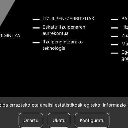
ITZULPEN-ZERBITZUAK
BA
Eskatu itzulpenaren
Hi
aurrekontua
GIGINTZA
Zu
Itzulpengintzarako
Ma
teknologia
Eg
go
oa errazteko eta analisi estatistikoak egiteko. Informazi
a
Onartu
Ukatu
Konfiguratu