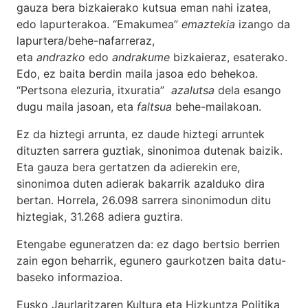
gauza bera bizkaierako kutsua eman nahi izatea,
edo lapurterakoa. “Emakumea”
emaztekia
izango da
lapurtera/behe-nafarreraz,
eta
andrazko
edo
andrakume
bizkaieraz, esaterako.
Edo, ez baita berdin maila jasoa edo behekoa.
“Pertsona elezuria, itxuratia”
azalutsa
dela esango
dugu maila jasoan, eta
faltsua
behe-mailakoan.
Ez da hiztegi arrunta, ez daude hiztegi arruntek
dituzten sarrera guztiak, sinonimoa dutenak baizik.
Eta gauza bera gertatzen da adierekin ere,
sinonimoa duten adierak bakarrik azalduko dira
bertan. Horrela, 26.098 sarrera sinonimodun ditu
hiztegiak, 31.268 adiera guztira.
Etengabe eguneratzen da: ez dago bertsio berrien
zain egon beharrik, egunero gaurkotzen baita datu-
baseko informazioa.
Eusko Jaurlaritzaren Kultura eta Hizkuntza Politika