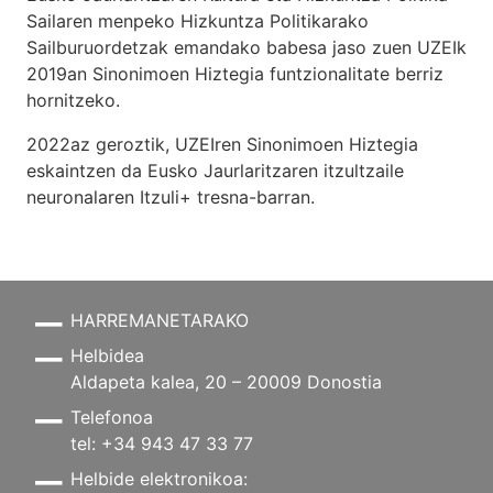
Sailaren menpeko Hizkuntza Politikarako
Sailburuordetzak emandako babesa jaso zuen UZEIk
2019an Sinonimoen Hiztegia funtzionalitate berriz
hornitzeko.
2022az geroztik, UZEIren Sinonimoen Hiztegia
eskaintzen da Eusko Jaurlaritzaren itzultzaile
neuronalaren
Itzuli+
tresna-barran.
HARREMANETARAKO
Helbidea
Aldapeta kalea, 20 – 20009 Donostia
Telefonoa
tel: +34 943 47 33 77
Helbide elektronikoa: