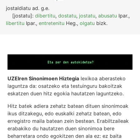
jostaldiatu
ad.
g.e.
[jostatu]:
dibertitu
,
dostatu
,
jostatu
,
abusatu
Ipar.
,
libertitu
Ipar.
,
entretenitu
Heg.
,
olgatu
bizk.
UZEIren Sinonimoen Hiztegia
lexikoa aberasteko
laguntza da: osatzeko eta testuinguru bakoitzak
eskatzen duen hitz egokia hautatzen laguntzeko.
Hitz batek adiera zehatz batean dituen sinonimoak
ikus ditzakegu, edo euskalki zehatz batean, edo
erregistro maila batean zein bestean. Erabiltzaileak
erabakiko du hautatzen duen sinonimoa bere
beharretara ondo egokitzen den ala ez: ez baita