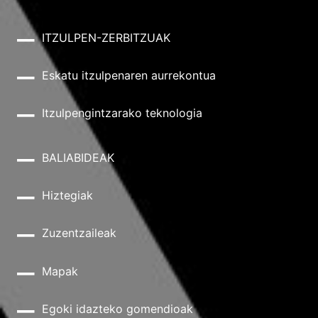
ITZULPEN-ZERBITZUAK
Eskatu itzulpenaren aurrekontua
Itzulpengintzarako teknologia
BALIABIDEAK
Hiztegiak
Zuzentzaileak
Mapak
Egoki idazteko gomendioak