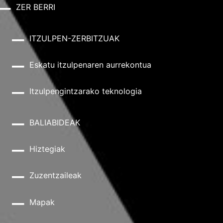
ZER BERRI
ITZULPEN-ZERBITZUAK
Eskatu itzulpenaren aurrekontua
Itzulpengintzarako teknologia
BALIABIDEAK
Hiztegiak
Zuzentzaileak
Mapak