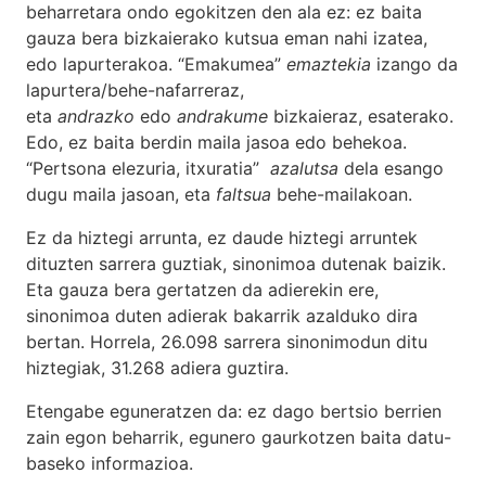
beharretara ondo egokitzen den ala ez: ez baita
gauza bera bizkaierako kutsua eman nahi izatea,
edo lapurterakoa. “Emakumea”
emaztekia
izango da
lapurtera/behe-nafarreraz,
eta
andrazko
edo
andrakume
bizkaieraz, esaterako.
Edo, ez baita berdin maila jasoa edo behekoa.
“Pertsona elezuria, itxuratia”
azalutsa
dela esango
dugu maila jasoan, eta
faltsua
behe-mailakoan.
Ez da hiztegi arrunta, ez daude hiztegi arruntek
dituzten sarrera guztiak, sinonimoa dutenak baizik.
Eta gauza bera gertatzen da adierekin ere,
sinonimoa duten adierak bakarrik azalduko dira
bertan. Horrela, 26.098 sarrera sinonimodun ditu
hiztegiak, 31.268 adiera guztira.
Etengabe eguneratzen da: ez dago bertsio berrien
zain egon beharrik, egunero gaurkotzen baita datu-
baseko informazioa.