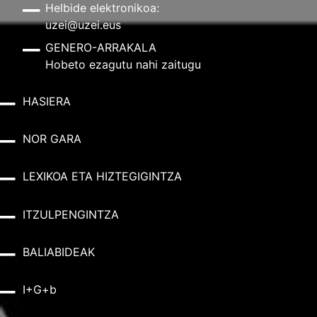
Helbide elektronikoa:
uzei@uzei.eus
GENERO-ARRAKALA
Hobeto ezagutu nahi zaitugu
HASIERA
NOR GARA
LEXIKOA ETA HIZTEGIGINTZA
ITZULPENGINTZA
BALIABIDEAK
I+G+b