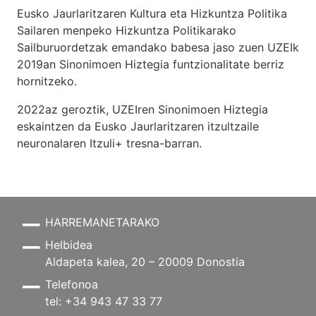
Eusko Jaurlaritzaren Kultura eta Hizkuntza Politika
Sailaren menpeko Hizkuntza Politikarako
Sailburuordetzak emandako babesa jaso zuen UZEIk
2019an Sinonimoen Hiztegia funtzionalitate berriz
hornitzeko.
2022az geroztik, UZEIren Sinonimoen Hiztegia
eskaintzen da Eusko Jaurlaritzaren itzultzaile
neuronalaren
Itzuli+
tresna-barran.
HARREMANETARAKO
Helbidea
Aldapeta kalea, 20 – 20009 Donostia
Telefonoa
tel: +34 943 47 33 77