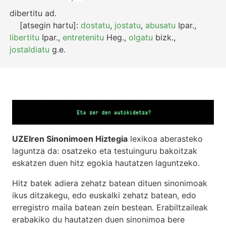
dibertitu
ad.
[atsegin hartu]:
dostatu
,
jostatu
,
abusatu
Ipar.
,
libertitu
Ipar.
,
entretenitu
Heg.
,
olgatu
bizk.
,
jostaldiatu
g.e.
UZEIren Sinonimoen Hiztegia
lexikoa aberasteko
laguntza da: osatzeko eta testuinguru bakoitzak
eskatzen duen hitz egokia hautatzen laguntzeko.
Hitz batek adiera zehatz batean dituen sinonimoak
ikus ditzakegu, edo euskalki zehatz batean, edo
erregistro maila batean zein bestean. Erabiltzaileak
erabakiko du hautatzen duen sinonimoa bere