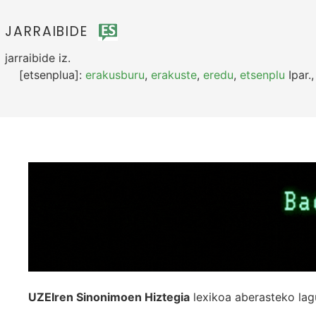
JARRAIBIDE
jarraibide
iz.
[etsenplua]:
erakusburu
,
erakuste
,
eredu
,
etsenplu
Ipar.
UZEIren Sinonimoen Hiztegia
lexikoa aberasteko lag