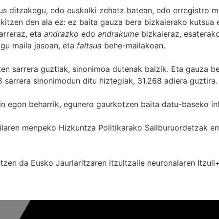
s ditzakegu, edo euskalki zehatz batean, edo erregistro ma
itzen den ala ez: ez baita gauza bera bizkaierako kutsua e
arreraz, eta
andrazko
edo
andrakume
bizkaieraz, esaterako
gu maila jasoan, eta
faltsua
behe-mailakoan.
zten sarrera guztiak, sinonimoa dutenak baizik. Eta gauza b
 sarrera sinonimodun ditu hiztegiak, 31.268 adiera guztira.
in egon beharrik, egunero gaurkotzen baita datu-baseko in
 Sailaren menpeko Hizkuntza Politikarako Sailburuordetza
zen da Eusko Jaurlaritzaren itzultzaile neuronalaren
Itzuli