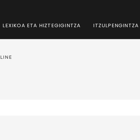
LEXIKOA ETA HIZTEGIGINTZA
ITZULPENGINTZA
LINE