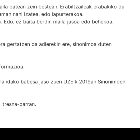
ila batean zein bestean. Erabiltzaileak erabakiko du
man nahi izatea, edo lapurterakoa.
. Edo, ez baita berdin maila jasoa edo behekoa.
era gertatzen da adierekin ere, sinonimoa duten
formazioa.
k emandako babesa jaso zuen UZEIk 2019an Sinonimoen
+
tresna-barran.