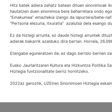
Hitz batek adiera zehatz batean dituen sinonimoak iku
hautatzen duen sinonimoa bere beharretara ondo egok
“Emakumea”
emaztekia
izango da lapurtera/behe-naf
“Pertsona elezuria, itxuratia”
azalutsa
dela esango du
Ez da hiztegi arrunta, ez daude hiztegi arruntek ditu
adierak bakarrik azalduko dira bertan. Horrela, 26.098
Etengabe eguneratzen da: ez dago bertsio berrien za
Eusko Jaurlaritzaren Kultura eta Hizkuntza Politika
Hiztegia funtzionalitate berriz hornitzeko.
2022az geroztik, UZEIren Sinonimoen Hiztegia eskaint