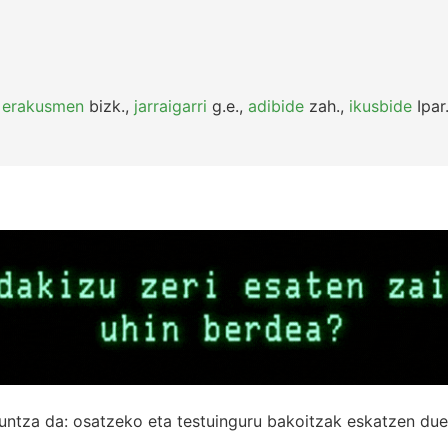
,
erakusmen
bizk.
,
jarraigarri
g.e.
,
adibide
zah.
,
ikusbide
Ipar
untza da: osatzeko eta testuinguru bakoitzak eskatzen due