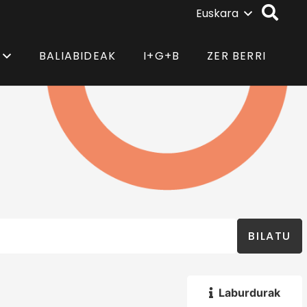
Euskara
BALIABIDEAK
I+G+B
ZER BERRI
BILATU
Laburdurak