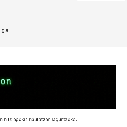
.
g.e.
n hitz egokia hautatzen laguntzeko.