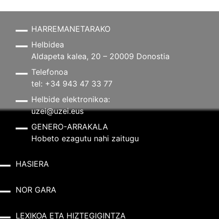
HARREMANETARAKO
Helbidea
Aldapeta kalea, 20 – 20009 Donostia
Telefonoa
tel: +34 943 47 33 77
Helbide elektronikoa:
uzei@uzei.eus
GENERO-ARRAKALA
Hobeto ezagutu nahi zaitugu
HASIERA
NOR GARA
LEXIKOA ETA HIZTEGIGINTZA