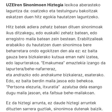
UZEIren Sinonimoen Hiztegia
lexikoa aberasteko
laguntza da: osatzeko eta testuinguru bakoitzak
eskatzen duen hitz egokia hautatzen laguntzeko.
Hitz batek adiera zehatz batean dituen sinonimoak
ikus ditzakegu, edo euskalki zehatz batean, edo
erregistro maila batean zein bestean. Erabiltzaileak
erabakiko du hautatzen duen sinonimoa bere
beharretara ondo egokitzen den ala ez: ez baita
gauza bera bizkaierako kutsua eman nahi izatea,
edo lapurterakoa. “Emakumea”
emaztekia
izango da
lapurtera/behe-nafarreraz,
eta
andrazko
edo
andrakume
bizkaieraz, esaterako.
Edo, ez baita berdin maila jasoa edo behekoa.
“Pertsona elezuria, itxuratia”
azalutsa
dela esango
dugu maila jasoan, eta
faltsua
behe-mailakoan.
Ez da hiztegi arrunta, ez daude hiztegi arruntek
dituzten sarrera guztiak, sinonimoa dutenak baizik.