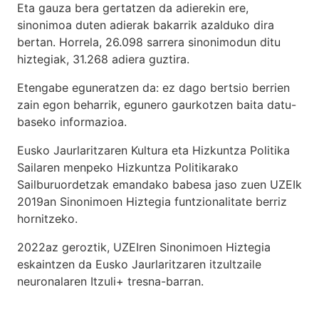
Eta gauza bera gertatzen da adierekin ere,
sinonimoa duten adierak bakarrik azalduko dira
bertan. Horrela, 26.098 sarrera sinonimodun ditu
hiztegiak, 31.268 adiera guztira.
Etengabe eguneratzen da: ez dago bertsio berrien
zain egon beharrik, egunero gaurkotzen baita datu-
baseko informazioa.
Eusko Jaurlaritzaren Kultura eta Hizkuntza Politika
Sailaren menpeko Hizkuntza Politikarako
Sailburuordetzak emandako babesa jaso zuen UZEIk
2019an Sinonimoen Hiztegia funtzionalitate berriz
hornitzeko.
2022az geroztik, UZEIren Sinonimoen Hiztegia
eskaintzen da Eusko Jaurlaritzaren itzultzaile
neuronalaren
Itzuli+
tresna-barran.