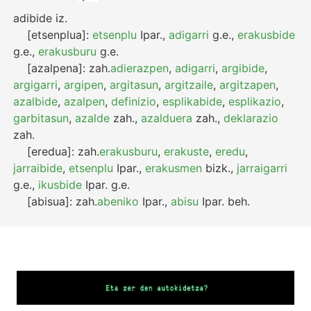
adibide
iz.
[etsenplua]:
etsenplu
Ipar.
,
adigarri
g.e.
,
erakusbide
g.e.
,
erakusburu
g.e.
[azalpena]:
zah.
adierazpen
,
adigarri
,
argibide
,
argigarri
,
argipen
,
argitasun
,
argitzaile
,
argitzapen
,
azalbide
,
azalpen
,
definizio
,
esplikabide
,
esplikazio
,
garbitasun
,
azalde
zah.
,
azalduera
zah.
,
deklarazio
zah.
[eredua]:
zah.
erakusburu
,
erakuste
,
eredu
,
jarraibide
,
etsenplu
Ipar.
,
erakusmen
bizk.
,
jarraigarri
g.e.
,
ikusbide
Ipar.
g.e.
[abisua]:
zah.
abeniko
Ipar.
,
abisu
Ipar.
beh.