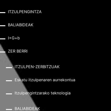
ITZULPENGINTZA
BALIABIDEAK
I+G+b
ZER BERRI
ITZULPEN-ZERBITZUAK
Eskatu itzulpenaren aurrekontua
Itzulpengintzarako teknologia
BALIABIDEAK