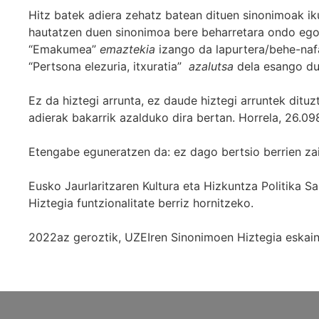
Hitz batek adiera zehatz batean dituen sinonimoak iku
hautatzen duen sinonimoa bere beharretara ondo egok
“Emakumea”
emaztekia
izango da lapurtera/behe-naf
“Pertsona elezuria, itxuratia”
azalutsa
dela esango du
Ez da hiztegi arrunta, ez daude hiztegi arruntek ditu
adierak bakarrik azalduko dira bertan. Horrela, 26.098
Etengabe eguneratzen da: ez dago bertsio berrien za
Eusko Jaurlaritzaren Kultura eta Hizkuntza Politika
Hiztegia funtzionalitate berriz hornitzeko.
2022az geroztik, UZEIren Sinonimoen Hiztegia eskaint