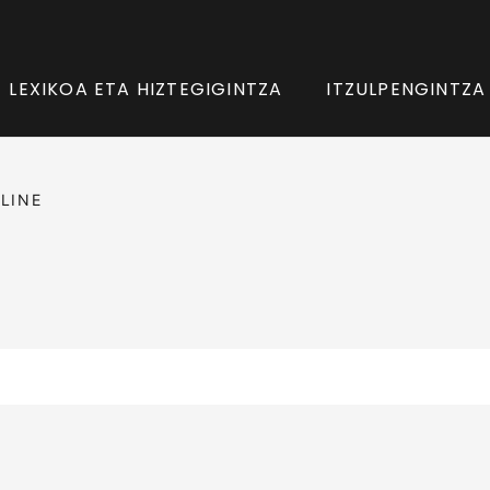
LEXIKOA ETA HIZTEGIGINTZA
ITZULPENGINTZA
LINE