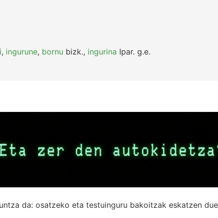
i
,
ingurune
,
bornu
bizk.
,
ingurina
Ipar.
g.e.
untza da: osatzeko eta testuinguru bakoitzak eskatzen due