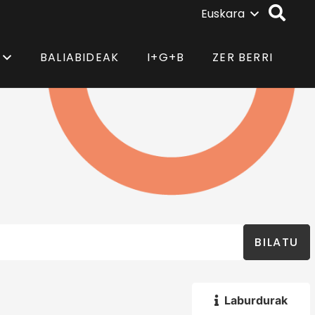
Euskara
BALIABIDEAK
I+G+B
ZER BERRI
BILATU
Laburdurak