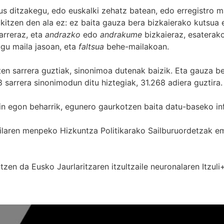
s ditzakegu, edo euskalki zehatz batean, edo erregistro ma
itzen den ala ez: ez baita gauza bera bizkaierako kutsua e
arreraz, eta
andrazko
edo
andrakume
bizkaieraz, esaterako
gu maila jasoan, eta
faltsua
behe-mailakoan.
zten sarrera guztiak, sinonimoa dutenak baizik. Eta gauza b
 sarrera sinonimodun ditu hiztegiak, 31.268 adiera guztira.
in egon beharrik, egunero gaurkotzen baita datu-baseko in
 Sailaren menpeko Hizkuntza Politikarako Sailburuordetza
zen da Eusko Jaurlaritzaren itzultzaile neuronalaren
Itzuli