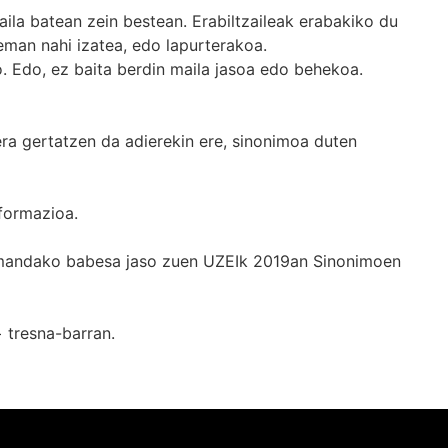
ila batean zein bestean. Erabiltzaileak erabakiko du
man nahi izatea, edo lapurterakoa.
. Edo, ez baita berdin maila jasoa edo behekoa.
era gertatzen da adierekin ere, sinonimoa duten
formazioa.
k emandako babesa jaso zuen UZEIk 2019an Sinonimoen
+
tresna-barran.