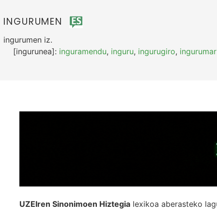
INGURUMEN
ingurumen
iz.
[ingurunea]:
inguramendu
,
inguru
,
ingurugiro
,
ingurumar
UZEIren Sinonimoen Hiztegia
lexikoa aberasteko lag