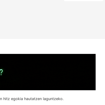
n hitz egokia hautatzen laguntzeko.