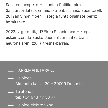
Sailaren menpeko Hizkuntza Politikarako
Sailburuordetzak emandako babesa jaso zuen UZEIk
2019an Sinonimoen Hiztegia funtzionalitate berriz
hornitzeko.
2022az geroztik, UZEIren Sinonimoen Hiztegia
eskaintzen da Eusko Jaurlaritzaren itzultzaile
neuronalaren
Itzuli+
tresna-barran.
HARREMANETARAKO
Helbidea
Aldapeta kalea, 20 – 20009 Donostia
Telefonoa
tel: +34 943 47 33 77
Helbide elektronikoa: