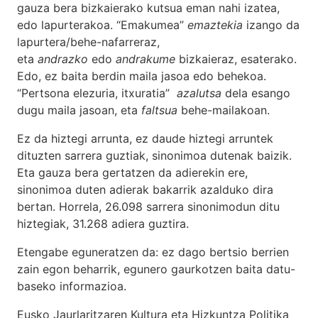
gauza bera bizkaierako kutsua eman nahi izatea,
edo lapurterakoa. “Emakumea”
emaztekia
izango da
lapurtera/behe-nafarreraz,
eta
andrazko
edo
andrakume
bizkaieraz, esaterako.
Edo, ez baita berdin maila jasoa edo behekoa.
“Pertsona elezuria, itxuratia”
azalutsa
dela esango
dugu maila jasoan, eta
faltsua
behe-mailakoan.
Ez da hiztegi arrunta, ez daude hiztegi arruntek
dituzten sarrera guztiak, sinonimoa dutenak baizik.
Eta gauza bera gertatzen da adierekin ere,
sinonimoa duten adierak bakarrik azalduko dira
bertan. Horrela, 26.098 sarrera sinonimodun ditu
hiztegiak, 31.268 adiera guztira.
Etengabe eguneratzen da: ez dago bertsio berrien
zain egon beharrik, egunero gaurkotzen baita datu-
baseko informazioa.
Eusko Jaurlaritzaren Kultura eta Hizkuntza Politika