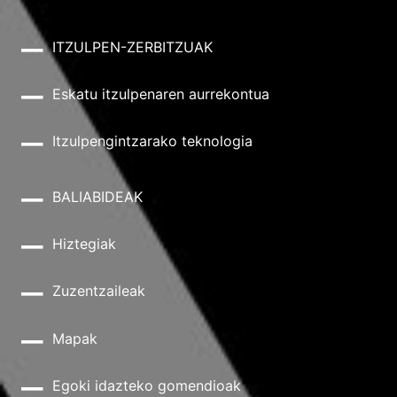
ITZULPEN-ZERBITZUAK
Eskatu itzulpenaren aurrekontua
Itzulpengintzarako teknologia
BALIABIDEAK
Hiztegiak
Zuzentzaileak
Mapak
Egoki idazteko gomendioak