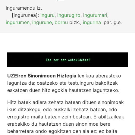
inguramendu
iz.
[ingurunea]:
inguru
,
ingurugiro
,
ingurumari
,
ingurumen
,
ingurune
,
bornu
bizk.
,
ingurina
Ipar.
g.e.
UZEIren Sinonimoen Hiztegia
lexikoa aberasteko
laguntza da: osatzeko eta testuinguru bakoitzak
eskatzen duen hitz egokia hautatzen laguntzeko.
Hitz batek adiera zehatz batean dituen sinonimoak
ikus ditzakegu, edo euskalki zehatz batean, edo
erregistro maila batean zein bestean. Erabiltzaileak
erabakiko du hautatzen duen sinonimoa bere
beharretara ondo egokitzen den ala ez: ez baita