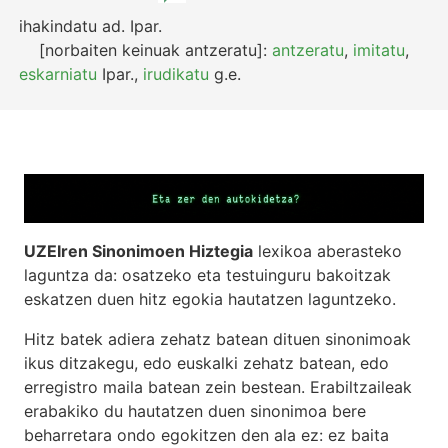
ihakindatu
ad.
Ipar.
[norbaiten keinuak antzeratu]:
antzeratu
,
imitatu
,
eskarniatu
Ipar.
,
irudikatu
g.e.
UZEIren Sinonimoen Hiztegia
lexikoa aberasteko
laguntza da: osatzeko eta testuinguru bakoitzak
eskatzen duen hitz egokia hautatzen laguntzeko.
Hitz batek adiera zehatz batean dituen sinonimoak
ikus ditzakegu, edo euskalki zehatz batean, edo
erregistro maila batean zein bestean. Erabiltzaileak
erabakiko du hautatzen duen sinonimoa bere
beharretara ondo egokitzen den ala ez: ez baita