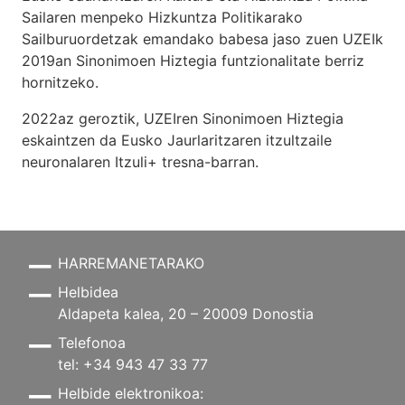
Sailaren menpeko Hizkuntza Politikarako
Sailburuordetzak emandako babesa jaso zuen UZEIk
2019an Sinonimoen Hiztegia funtzionalitate berriz
hornitzeko.
2022az geroztik, UZEIren Sinonimoen Hiztegia
eskaintzen da Eusko Jaurlaritzaren itzultzaile
neuronalaren
Itzuli+
tresna-barran.
HARREMANETARAKO
Helbidea
Aldapeta kalea, 20 – 20009 Donostia
Telefonoa
tel: +34 943 47 33 77
Helbide elektronikoa: