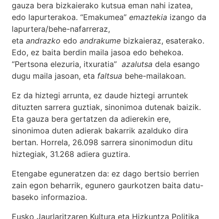
gauza bera bizkaierako kutsua eman nahi izatea,
edo lapurterakoa. “Emakumea”
emaztekia
izango da
lapurtera/behe-nafarreraz,
eta
andrazko
edo
andrakume
bizkaieraz, esaterako.
Edo, ez baita berdin maila jasoa edo behekoa.
“Pertsona elezuria, itxuratia”
azalutsa
dela esango
dugu maila jasoan, eta
faltsua
behe-mailakoan.
Ez da hiztegi arrunta, ez daude hiztegi arruntek
dituzten sarrera guztiak, sinonimoa dutenak baizik.
Eta gauza bera gertatzen da adierekin ere,
sinonimoa duten adierak bakarrik azalduko dira
bertan. Horrela, 26.098 sarrera sinonimodun ditu
hiztegiak, 31.268 adiera guztira.
Etengabe eguneratzen da: ez dago bertsio berrien
zain egon beharrik, egunero gaurkotzen baita datu-
baseko informazioa.
Eusko Jaurlaritzaren Kultura eta Hizkuntza Politika