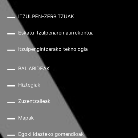
ITZULPEN-ZERBITZUAK
Eskatu itzulpenaren aurrekontua
Itzulpengintzarako teknologia
BALIABIDEAK
Hiztegiak
Zuzentzaileak
Mapak
Egoki idazteko gomendioak