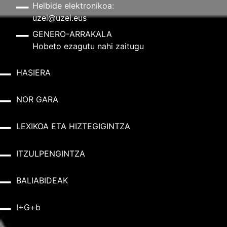
Helbide elektronikoa:
uzei@uzei.eus
GENERO-ARRAKALA
Hobeto ezagutu nahi zaitugu
HASIERA
NOR GARA
LEXIKOA ETA HIZTEGIGINTZA
ITZULPENGINTZA
BALIABIDEAK
I+G+b