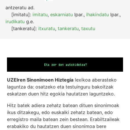
antzeratu
ad.
[imitatu]:
imitatu
,
eskarniatu
Ipar.
,
ihakindatu
Ipar.
,
irudikatu
g.e.
[tankeratu]:
itxuratu
,
tankeratu
,
taxutu
UZEIren Sinonimoen Hiztegia
lexikoa aberasteko
laguntza da: osatzeko eta testuinguru bakoitzak
eskatzen duen hitz egokia hautatzen laguntzeko.
Hitz batek adiera zehatz batean dituen sinonimoak
ikus ditzakegu, edo euskalki zehatz batean, edo
erregistro maila batean zein bestean. Erabiltzaileak
erabakiko du hautatzen duen sinonimoa bere