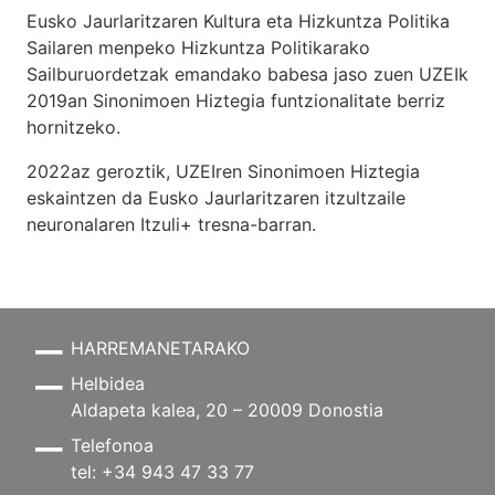
Eusko Jaurlaritzaren Kultura eta Hizkuntza Politika
Sailaren menpeko Hizkuntza Politikarako
Sailburuordetzak emandako babesa jaso zuen UZEIk
2019an Sinonimoen Hiztegia funtzionalitate berriz
hornitzeko.
2022az geroztik, UZEIren Sinonimoen Hiztegia
eskaintzen da Eusko Jaurlaritzaren itzultzaile
neuronalaren
Itzuli+
tresna-barran.
HARREMANETARAKO
Helbidea
Aldapeta kalea, 20 – 20009 Donostia
Telefonoa
tel: +34 943 47 33 77