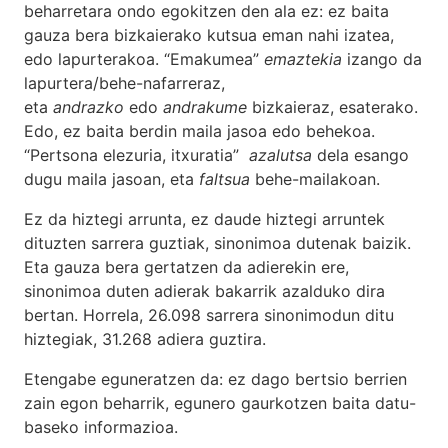
beharretara ondo egokitzen den ala ez: ez baita
gauza bera bizkaierako kutsua eman nahi izatea,
edo lapurterakoa. “Emakumea”
emaztekia
izango da
lapurtera/behe-nafarreraz,
eta
andrazko
edo
andrakume
bizkaieraz, esaterako.
Edo, ez baita berdin maila jasoa edo behekoa.
“Pertsona elezuria, itxuratia”
azalutsa
dela esango
dugu maila jasoan, eta
faltsua
behe-mailakoan.
Ez da hiztegi arrunta, ez daude hiztegi arruntek
dituzten sarrera guztiak, sinonimoa dutenak baizik.
Eta gauza bera gertatzen da adierekin ere,
sinonimoa duten adierak bakarrik azalduko dira
bertan. Horrela, 26.098 sarrera sinonimodun ditu
hiztegiak, 31.268 adiera guztira.
Etengabe eguneratzen da: ez dago bertsio berrien
zain egon beharrik, egunero gaurkotzen baita datu-
baseko informazioa.