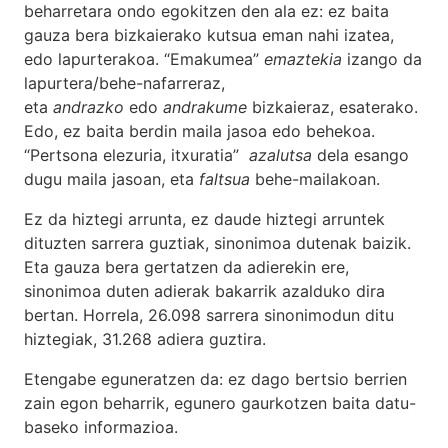
beharretara ondo egokitzen den ala ez: ez baita
gauza bera bizkaierako kutsua eman nahi izatea,
edo lapurterakoa. “Emakumea”
emaztekia
izango da
lapurtera/behe-nafarreraz,
eta
andrazko
edo
andrakume
bizkaieraz, esaterako.
Edo, ez baita berdin maila jasoa edo behekoa.
“Pertsona elezuria, itxuratia”
azalutsa
dela esango
dugu maila jasoan, eta
faltsua
behe-mailakoan.
Ez da hiztegi arrunta, ez daude hiztegi arruntek
dituzten sarrera guztiak, sinonimoa dutenak baizik.
Eta gauza bera gertatzen da adierekin ere,
sinonimoa duten adierak bakarrik azalduko dira
bertan. Horrela, 26.098 sarrera sinonimodun ditu
hiztegiak, 31.268 adiera guztira.
Etengabe eguneratzen da: ez dago bertsio berrien
zain egon beharrik, egunero gaurkotzen baita datu-
baseko informazioa.