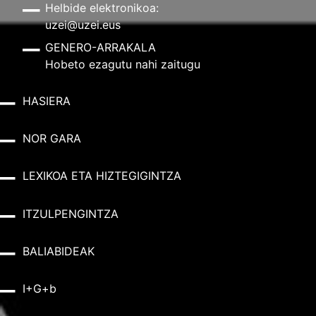
Helbide elektronikoa:
uzei@uzei.eus
GENERO-ARRAKALA
Hobeto ezagutu nahi zaitugu
HASIERA
NOR GARA
LEXIKOA ETA HIZTEGIGINTZA
ITZULPENGINTZA
BALIABIDEAK
I+G+b