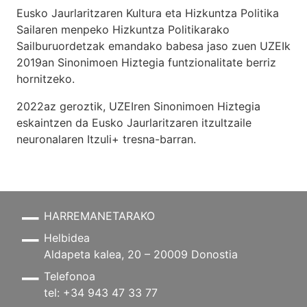
Eusko Jaurlaritzaren Kultura eta Hizkuntza Politika
Sailaren menpeko Hizkuntza Politikarako
Sailburuordetzak emandako babesa jaso zuen UZEIk
2019an Sinonimoen Hiztegia funtzionalitate berriz
hornitzeko.
2022az geroztik, UZEIren Sinonimoen Hiztegia
eskaintzen da Eusko Jaurlaritzaren itzultzaile
neuronalaren
Itzuli+
tresna-barran.
HARREMANETARAKO
Helbidea
Aldapeta kalea, 20 – 20009 Donostia
Telefonoa
tel: +34 943 47 33 77