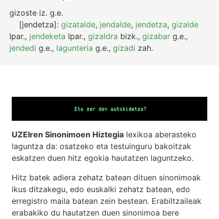
gizoste
iz.
g.e.
[jendetza]:
gizatalde
,
jendalde
,
jendetza
,
gizalde
Ipar.
,
jendeketa
Ipar.
,
gizaldra
bizk.
,
gizabar
g.e.
,
jendedi
g.e.
,
lagunteria
g.e.
,
gizadi
zah.
UZEIren Sinonimoen Hiztegia
lexikoa aberasteko
laguntza da: osatzeko eta testuinguru bakoitzak
eskatzen duen hitz egokia hautatzen laguntzeko.
Hitz batek adiera zehatz batean dituen sinonimoak
ikus ditzakegu, edo euskalki zehatz batean, edo
erregistro maila batean zein bestean. Erabiltzaileak
erabakiko du hautatzen duen sinonimoa bere