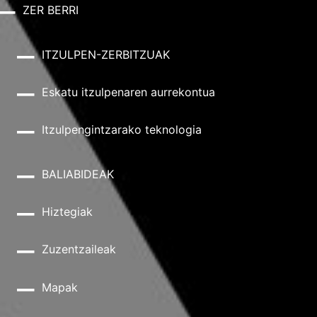
ZER BERRI
ITZULPEN-ZERBITZUAK
Eskatu itzulpenaren aurrekontua
Itzulpengintzarako teknologia
BALIABIDEAK
Hiztegiak
Zuzentzaileak
Mapak