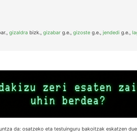
ar.
,
gizaldra
bizk.
,
gizabar
g.e.
,
gizoste
g.e.
,
jendedi
g.e.
,
la
untza da: osatzeko eta testuinguru bakoitzak eskatzen due