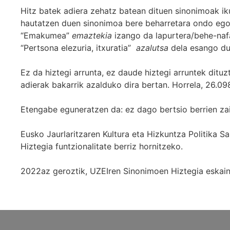
Hitz batek adiera zehatz batean dituen sinonimoak iku
hautatzen duen sinonimoa bere beharretara ondo egok
“Emakumea”
emaztekia
izango da lapurtera/behe-naf
“Pertsona elezuria, itxuratia”
azalutsa
dela esango du
Ez da hiztegi arrunta, ez daude hiztegi arruntek ditu
adierak bakarrik azalduko dira bertan. Horrela, 26.098
Etengabe eguneratzen da: ez dago bertsio berrien za
Eusko Jaurlaritzaren Kultura eta Hizkuntza Politika
Hiztegia funtzionalitate berriz hornitzeko.
2022az geroztik, UZEIren Sinonimoen Hiztegia eskaint