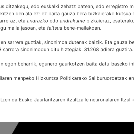
s ditzakegu, edo euskalki zehatz batean, edo erregistro ma
itzen den ala ez: ez baita gauza bera bizkaierako kutsua e
arreraz, eta
andrazko
edo
andrakume
bizkaieraz, esaterako
gu maila jasoan, eta
faltsua
behe-mailakoan.
zten sarrera guztiak, sinonimoa dutenak baizik. Eta gauza b
 sarrera sinonimodun ditu hiztegiak, 31.268 adiera guztira.
in egon beharrik, egunero gaurkotzen baita datu-baseko in
 Sailaren menpeko Hizkuntza Politikarako Sailburuordetza
zen da Eusko Jaurlaritzaren itzultzaile neuronalaren
Itzuli