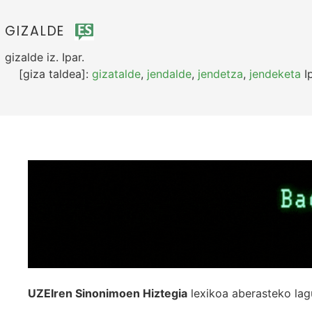
GIZALDE
gizalde
iz.
Ipar.
[giza taldea]:
gizatalde
,
jendalde
,
jendetza
,
jendeketa
Ip
UZEIren Sinonimoen Hiztegia
lexikoa aberasteko lag