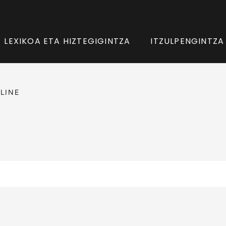
LEXIKOA ETA HIZTEGIGINTZA
ITZULPENGINTZA
LINE