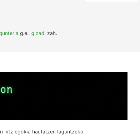
gunteria
g.e.
,
gizadi
zah.
n hitz egokia hautatzen laguntzeko.