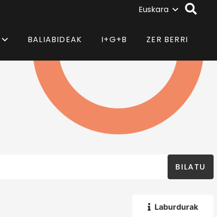
Euskara
BALIABIDEAK
I+G+B
ZER BERRI
BILATU
Laburdurak