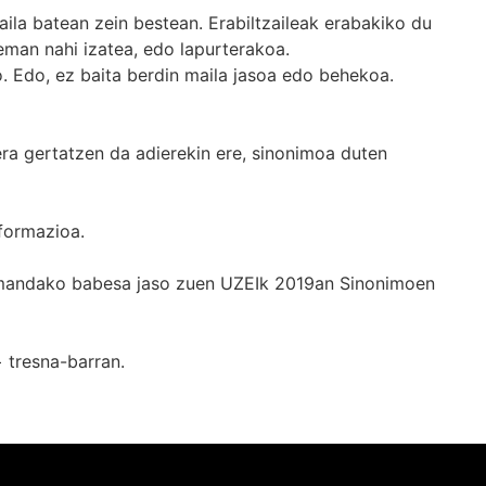
ila batean zein bestean. Erabiltzaileak erabakiko du
man nahi izatea, edo lapurterakoa.
. Edo, ez baita berdin maila jasoa edo behekoa.
era gertatzen da adierekin ere, sinonimoa duten
formazioa.
k emandako babesa jaso zuen UZEIk 2019an Sinonimoen
+
tresna-barran.