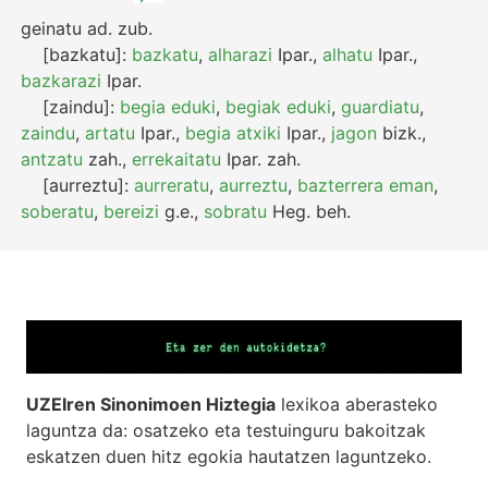
geinatu
ad.
zub.
[bazkatu]:
bazkatu
,
alharazi
Ipar.
,
alhatu
Ipar.
,
bazkarazi
Ipar.
[zaindu]:
begia eduki
,
begiak eduki
,
guardiatu
,
zaindu
,
artatu
Ipar.
,
begia atxiki
Ipar.
,
jagon
bizk.
,
antzatu
zah.
,
errekaitatu
Ipar.
zah.
[aurreztu]:
aurreratu
,
aurreztu
,
bazterrera eman
,
soberatu
,
bereizi
g.e.
,
sobratu
Heg.
beh.
UZEIren Sinonimoen Hiztegia
lexikoa aberasteko
laguntza da: osatzeko eta testuinguru bakoitzak
eskatzen duen hitz egokia hautatzen laguntzeko.