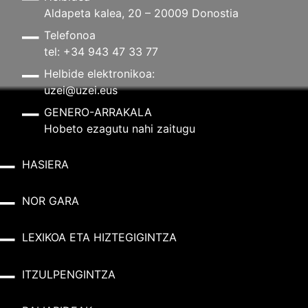
Aldapeta kalea, 20 – 20009 Donostia
Telefonoa
tel: +34 943 47 33 77
Helbide elektronikoa:
uzei@uzei.eus
GENERO-ARRAKALA
Hobeto ezagutu nahi zaitugu
HASIERA
NOR GARA
LEXIKOA ETA HIZTEGIGINTZA
ITZULPENGINTZA