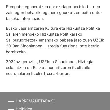
Etengabe eguneratzen da: ez dago bertsio berrien
zain egon beharrik, egunero gaurkotzen baita datu-
baseko informazioa.
Eusko Jaurlaritzaren Kultura eta Hizkuntza Politika
Sailaren menpeko Hizkuntza Politikarako
Sailburuordetzak emandako babesa jaso zuen UZEIk
2019an Sinonimoen Hiztegia funtzionalitate berriz
hornitzeko.
2022az geroztik, UZEIren Sinonimoen Hiztegia
eskaintzen da Eusko Jaurlaritzaren itzultzaile
neuronalaren
Itzuli+
tresna-barran.
HARREMANETARAKO
Helbidea