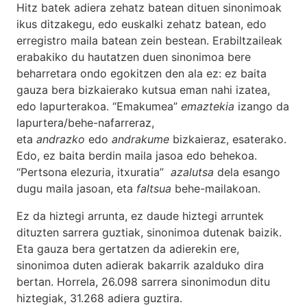
Hitz batek adiera zehatz batean dituen sinonimoak
ikus ditzakegu, edo euskalki zehatz batean, edo
erregistro maila batean zein bestean. Erabiltzaileak
erabakiko du hautatzen duen sinonimoa bere
beharretara ondo egokitzen den ala ez: ez baita
gauza bera bizkaierako kutsua eman nahi izatea,
edo lapurterakoa. “Emakumea”
emaztekia
izango da
lapurtera/behe-nafarreraz,
eta
andrazko
edo
andrakume
bizkaieraz, esaterako.
Edo, ez baita berdin maila jasoa edo behekoa.
“Pertsona elezuria, itxuratia”
azalutsa
dela esango
dugu maila jasoan, eta
faltsua
behe-mailakoan.
Ez da hiztegi arrunta, ez daude hiztegi arruntek
dituzten sarrera guztiak, sinonimoa dutenak baizik.
Eta gauza bera gertatzen da adierekin ere,
sinonimoa duten adierak bakarrik azalduko dira
bertan. Horrela, 26.098 sarrera sinonimodun ditu
hiztegiak, 31.268 adiera guztira.