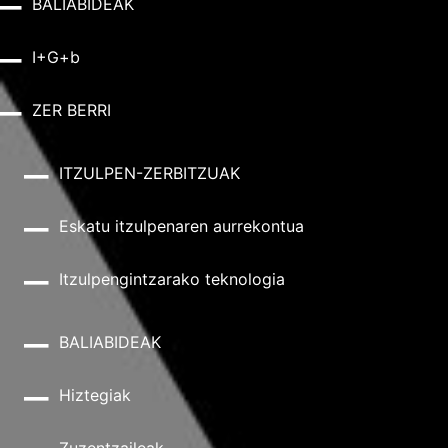
BALIABIDEAK
I+G+b
ZER BERRI
ITZULPEN-ZERBITZUAK
Eskatu itzulpenaren aurrekontua
Itzulpengintzarako teknologia
BALIABIDEAK
Hiztegiak