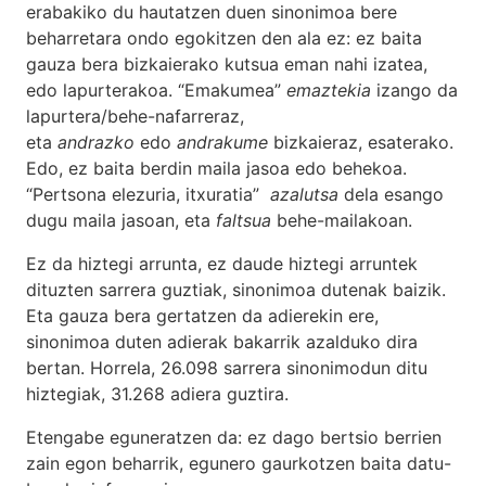
erabakiko du hautatzen duen sinonimoa bere
beharretara ondo egokitzen den ala ez: ez baita
gauza bera bizkaierako kutsua eman nahi izatea,
edo lapurterakoa. “Emakumea”
emaztekia
izango da
lapurtera/behe-nafarreraz,
eta
andrazko
edo
andrakume
bizkaieraz, esaterako.
Edo, ez baita berdin maila jasoa edo behekoa.
“Pertsona elezuria, itxuratia”
azalutsa
dela esango
dugu maila jasoan, eta
faltsua
behe-mailakoan.
Ez da hiztegi arrunta, ez daude hiztegi arruntek
dituzten sarrera guztiak, sinonimoa dutenak baizik.
Eta gauza bera gertatzen da adierekin ere,
sinonimoa duten adierak bakarrik azalduko dira
bertan. Horrela, 26.098 sarrera sinonimodun ditu
hiztegiak, 31.268 adiera guztira.
Etengabe eguneratzen da: ez dago bertsio berrien
zain egon beharrik, egunero gaurkotzen baita datu-