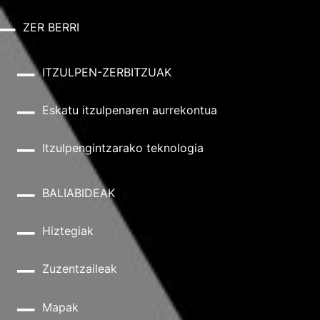
ZER BERRI
ITZULPEN-ZERBITZUAK
Eskatu itzulpenaren aurrekontua
Itzulpengintzarako teknologia
BALIABIDEAK
Hiztegiak
Zuzentzaileak
Mapak