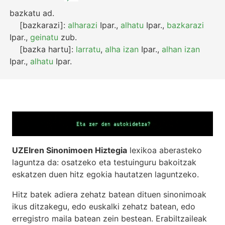
bazkatu
ad.
[bazkarazi]:
alharazi
Ipar.
,
alhatu
Ipar.
,
bazkarazi
Ipar.
,
geinatu
zub.
[bazka hartu]:
larratu
,
alha izan
Ipar.
,
alhan izan
Ipar.
,
alhatu
Ipar.
UZEIren Sinonimoen Hiztegia
lexikoa aberasteko
laguntza da: osatzeko eta testuinguru bakoitzak
eskatzen duen hitz egokia hautatzen laguntzeko.
Hitz batek adiera zehatz batean dituen sinonimoak
ikus ditzakegu, edo euskalki zehatz batean, edo
erregistro maila batean zein bestean. Erabiltzaileak