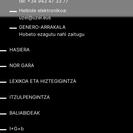
tel: +34 943 47 33 77
Helbide elektronikoa:
uzei@uzei.eus
GENERO-ARRAKALA
Hobeto ezagutu nahi zaitugu
HASIERA
NOR GARA
LEXIKOA ETA HIZTEGIGINTZA
ITZULPENGINTZA
BALIABIDEAK
I+G+b