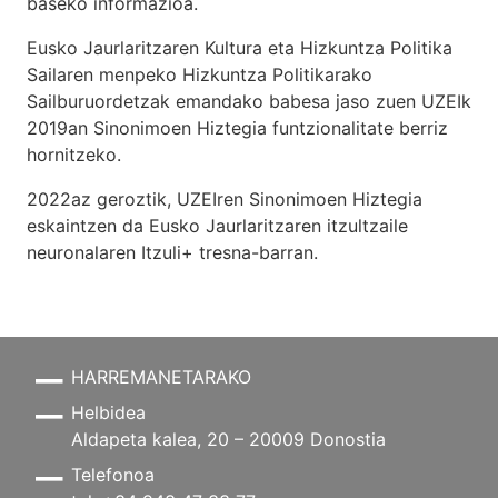
baseko informazioa.
Eusko Jaurlaritzaren Kultura eta Hizkuntza Politika
Sailaren menpeko Hizkuntza Politikarako
Sailburuordetzak emandako babesa jaso zuen UZEIk
2019an Sinonimoen Hiztegia funtzionalitate berriz
hornitzeko.
2022az geroztik, UZEIren Sinonimoen Hiztegia
eskaintzen da Eusko Jaurlaritzaren itzultzaile
neuronalaren
Itzuli+
tresna-barran.
HARREMANETARAKO
Helbidea
Aldapeta kalea, 20 – 20009 Donostia
Telefonoa