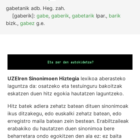
gabetanik
adb.
Heg.
zah.
[gaberik]:
gabe
,
gaberik
,
gabetarik
Ipar.
,
barik
bizk.
,
gabez
g.e.
UZEIren Sinonimoen Hiztegia
lexikoa aberasteko
laguntza da: osatzeko eta testuinguru bakoitzak
eskatzen duen hitz egokia hautatzen laguntzeko.
Hitz batek adiera zehatz batean dituen sinonimoak
ikus ditzakegu, edo euskalki zehatz batean, edo
erregistro maila batean zein bestean. Erabiltzaileak
erabakiko du hautatzen duen sinonimoa bere
beharretara ondo egokitzen den ala ez: ez baita