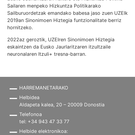
Sailaren menpeko Hizkuntza Politikarako
Sailburuordetzak emandako babesa jaso zuen UZEIk
2019an Sinonimoen Hiztegia funtzionalitate berriz
hornitzeko.
2022az geroztik, UZEIren Sinonimoen Hiztegia
eskaintzen da Eusko Jaurlaritzaren itzultzaile
neuronalaren
Itzuli+
tresna-barran.
HARREMANETARAKO
Helbidea
Aldapeta kalea, 20 – 20009 Donostia
Telefonoa
tel: +34 943 47 33 77
Helbide elektronikoa: