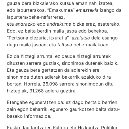
gauza bera bizkaierako kutsua eman nahi izatea,
edo lapurterakoa. “Emakumea”
emaztekia
izango da
lapurtera/behe-nafarreraz,
eta
andrazko
edo
andrakume
bizkaieraz, esaterako.
Edo, ez baita berdin maila jasoa edo behekoa.
“Pertsona elezuria, itxuratia”
azalutsa
dela esango
dugu maila jasoan, eta
faltsua
behe-mailakoan.
Ez da hiztegi arrunta, ez daude hiztegi arruntek
dituzten sarrera guztiak, sinonimoa dutenak baizik.
Eta gauza bera gertatzen da adierekin ere,
sinonimoa duten adierak bakarrik azalduko dira
bertan. Horrela, 26.098 sarrera sinonimodun ditu
hiztegiak, 31.268 adiera guztira.
Etengabe eguneratzen da: ez dago bertsio berrien
zain egon beharrik, egunero gaurkotzen baita datu-
baseko informazioa.
Eusko Jaurlaritzaren Kultura eta Hizkuntza Politika