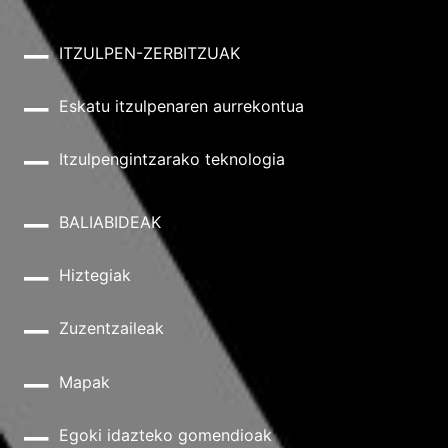
ITZULPEN-ZERBITZUAK
Eskatu itzulpenaren aurrekontua
Itzulpengintzarako teknologia
BALIABIDEAK
Hiztegiak
Zuzentzaileak
Mapak
Egoki idazteko gomendioak