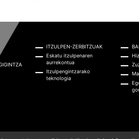
ITZULPEN-ZERBITZUAK
BA
Eskatu itzulpenaren
Hi
aurrekontua
GIGINTZA
Zu
Itzulpengintzarako
Ma
teknologia
Eg
go