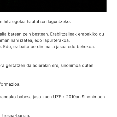
n hitz egokia hautatzen laguntzeko.
ila batean zein bestean. Erabiltzaileak erabakiko du
man nahi izatea, edo lapurterakoa.
. Edo, ez baita berdin maila jasoa edo behekoa.
era gertatzen da adierekin ere, sinonimoa duten
formazioa.
k emandako babesa jaso zuen UZEIk 2019an Sinonimoen
+
tresna-barran.