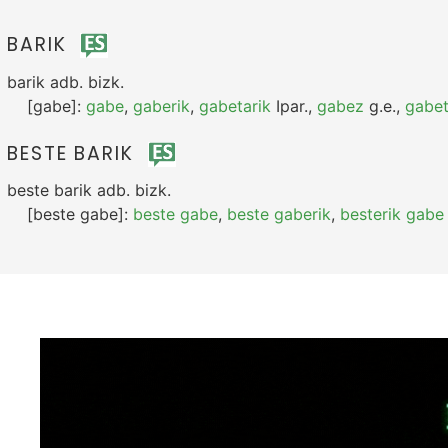
BARIK
barik
adb.
bizk.
[gabe]:
gabe
,
gaberik
,
gabetarik
Ipar.
,
gabez
g.e.
,
gabet
BESTE BARIK
beste barik
adb.
bizk.
[beste gabe]:
beste gabe
,
beste gaberik
,
besterik gabe