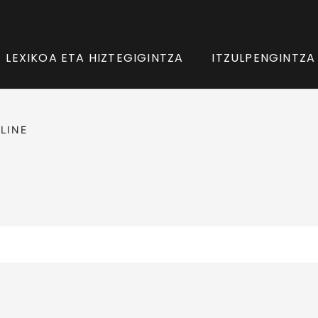
LEXIKOA ETA HIZTEGIGINTZA
ITZULPENGINTZA
LINE