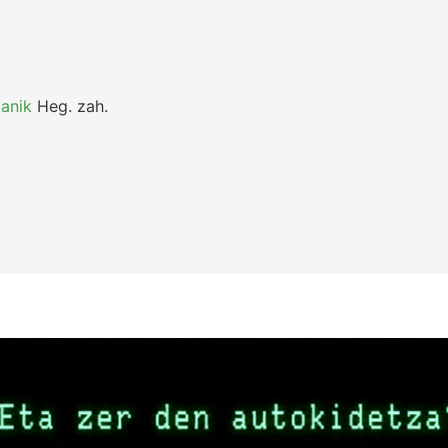
anik
Heg.
zah.