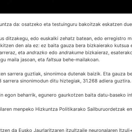
untza da: osatzeko eta testuinguru bakoitzak eskatzen due
s ditzakegu, edo euskalki zehatz batean, edo erregistro ma
itzen den ala ez: ez baita gauza bera bizkaierako kutsua e
arreraz, eta
andrazko
edo
andrakume
bizkaieraz, esaterako
gu maila jasoan, eta
faltsua
behe-mailakoan.
zten sarrera guztiak, sinonimoa dutenak baizik. Eta gauza b
 sarrera sinonimodun ditu hiztegiak, 31.268 adiera guztira.
in egon beharrik, egunero gaurkotzen baita datu-baseko in
 Sailaren menpeko Hizkuntza Politikarako Sailburuordetza
zen da Eusko Jaurlaritzaren itzultzaile neuronalaren
Itzuli