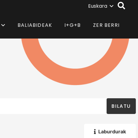
Euskara
BALIABIDEAK
I+G+B
ZER BERRI
BILATU
Laburdurak