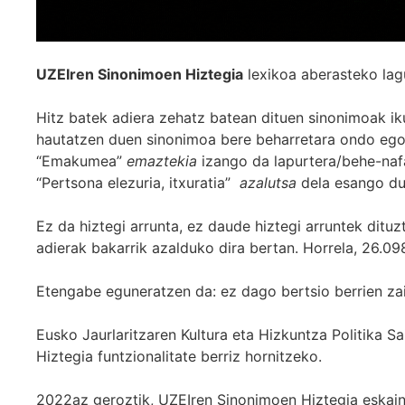
UZEIren Sinonimoen Hiztegia
lexikoa aberasteko lag
Hitz batek adiera zehatz batean dituen sinonimoak iku
hautatzen duen sinonimoa bere beharretara ondo egok
“Emakumea”
emaztekia
izango da lapurtera/behe-naf
“Pertsona elezuria, itxuratia”
azalutsa
dela esango du
Ez da hiztegi arrunta, ez daude hiztegi arruntek ditu
adierak bakarrik azalduko dira bertan. Horrela, 26.098
Etengabe eguneratzen da: ez dago bertsio berrien za
Eusko Jaurlaritzaren Kultura eta Hizkuntza Politika
Hiztegia funtzionalitate berriz hornitzeko.
2022az geroztik, UZEIren Sinonimoen Hiztegia eskaint