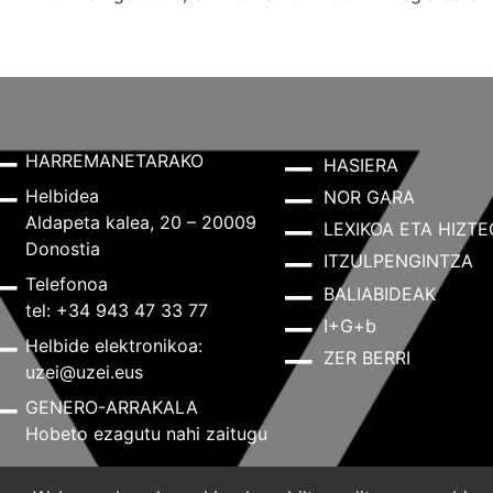
HARREMANETARAKO
HASIERA
Helbidea
NOR GARA
Aldapeta kalea, 20 – 20009
LEXIKOA ETA HIZTE
Donostia
ITZULPENGINTZA
Telefonoa
BALIABIDEAK
tel: +34 943 47 33 77
I+G+b
Helbide elektronikoa:
ZER BERRI
uzei@uzei.eus
GENERO-ARRAKALA
Hobeto ezagutu nahi zaitugu