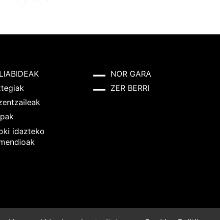
LIABIDEAK
NOR GARA
ztegiak
ZER BERRI
zentzaileak
pak
oki idazteko
mendioak