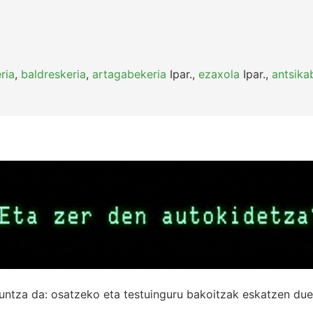
ria
,
baldreskeria
,
artagabekeria
Ipar.
,
ezaxola
Ipar.
,
antsika
untza da: osatzeko eta testuinguru bakoitzak eskatzen due