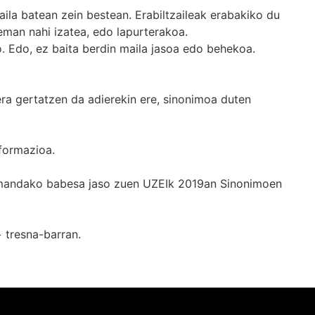
ila batean zein bestean. Erabiltzaileak erabakiko du
man nahi izatea, edo lapurterakoa.
. Edo, ez baita berdin maila jasoa edo behekoa.
era gertatzen da adierekin ere, sinonimoa duten
formazioa.
k emandako babesa jaso zuen UZEIk 2019an Sinonimoen
+
tresna-barran.