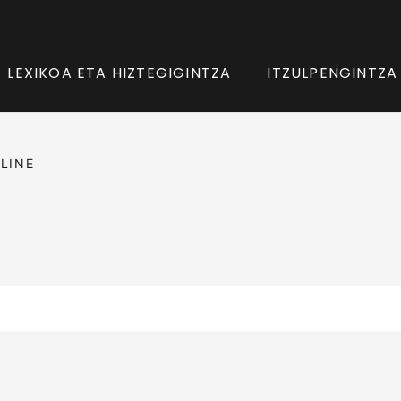
LEXIKOA ETA HIZTEGIGINTZA
ITZULPENGINTZA
LINE