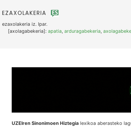
EZAXOLAKERIA
ezaxolakeria
iz.
Ipar.
[axolagabekeria]:
apatia
,
arduragabekeria
,
axolagabeke
UZEIren Sinonimoen Hiztegia
lexikoa aberasteko lag