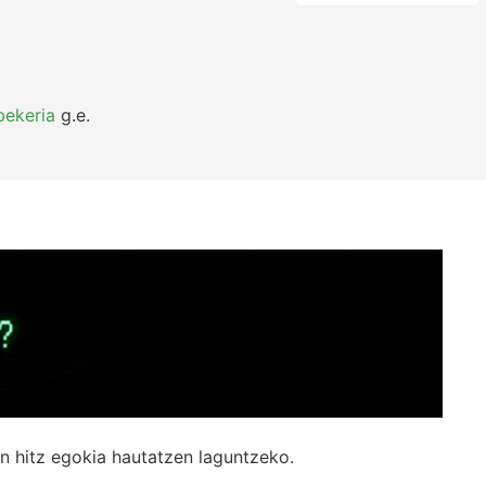
bekeria
g.e.
n hitz egokia hautatzen laguntzeko.