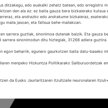
s ditzakegu, edo euskalki zehatz batean, edo erregistro ma
itzen den ala ez: ez baita gauza bera bizkaierako kutsua e
arreraz, eta
andrazko
edo
andrakume
bizkaieraz, esaterako
gu maila jasoan, eta
faltsua
behe-mailakoan.
zten sarrera guztiak, sinonimoa dutenak baizik. Eta gauza b
 sarrera sinonimodun ditu hiztegiak, 31.268 adiera guztira.
in egon beharrik, egunero gaurkotzen baita datu-baseko in
 Sailaren menpeko Hizkuntza Politikarako Sailburuordetza
zen da Eusko Jaurlaritzaren itzultzaile neuronalaren
Itzuli