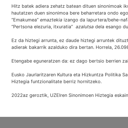
Hitz batek adiera zehatz batean dituen sinonimoak iku
hautatzen duen sinonimoa bere beharretara ondo egok
“Emakumea”
emaztekia
izango da lapurtera/behe-naf
“Pertsona elezuria, itxuratia”
azalutsa
dela esango du
Ez da hiztegi arrunta, ez daude hiztegi arruntek ditu
adierak bakarrik azalduko dira bertan. Horrela, 26.098
Etengabe eguneratzen da: ez dago bertsio berrien za
Eusko Jaurlaritzaren Kultura eta Hizkuntza Politika
Hiztegia funtzionalitate berriz hornitzeko.
2022az geroztik, UZEIren Sinonimoen Hiztegia eskaint