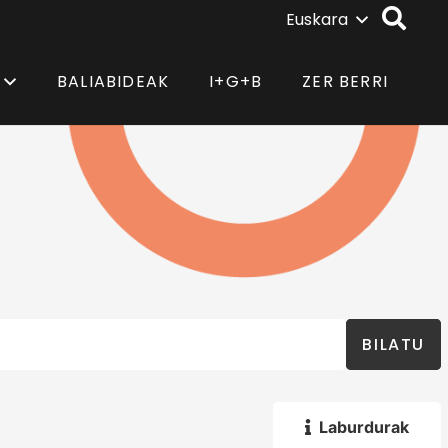
Euskara
BALIABIDEAK
I+G+B
ZER BERRI
BILATU
Laburdurak