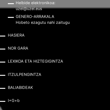
Helbide elektronikoa:
uzei@uzei.eus
GENERO-ARRAKALA
Hobeto ezagutu nahi zaitugu
HASIERA
NOR GARA
LEXIKOA ETA HIZTEGIGINTZA
ITZULPENGINTZA
BALIABIDEAK
I+G+b