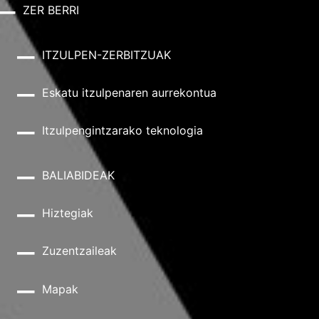
ZER BERRI
ITZULPEN-ZERBITZUAK
Eskatu itzulpenaren aurrekontua
Itzulpengintzarako teknologia
BALIABIDEAK
Hiztegiak
Zuzentzaileak
Mapak