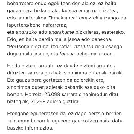
beharretara ondo egokitzen den ala ez: ez baita
gauza bera bizkaierako kutsua eman nahi izatea,
edo lapurterakoa. “Emakumea”
emaztekia
izango da
lapurtera/behe-nafarreraz,
eta
andrazko
edo
andrakume
bizkaieraz, esaterako.
Edo, ez baita berdin maila jasoa edo behekoa.
“Pertsona elezuria, itxuratia”
azalutsa
dela esango
dugu maila jasoan, eta
faltsua
behe-mailakoan.
Ez da hiztegi arrunta, ez daude hiztegi arruntek
dituzten sarrera guztiak, sinonimoa dutenak baizik.
Eta gauza bera gertatzen da adierekin ere,
sinonimoa duten adierak bakarrik azalduko dira
bertan. Horrela, 26.098 sarrera sinonimodun ditu
hiztegiak, 31.268 adiera guztira.
Etengabe eguneratzen da: ez dago bertsio berrien
zain egon beharrik, egunero gaurkotzen baita datu-
baseko informazioa.