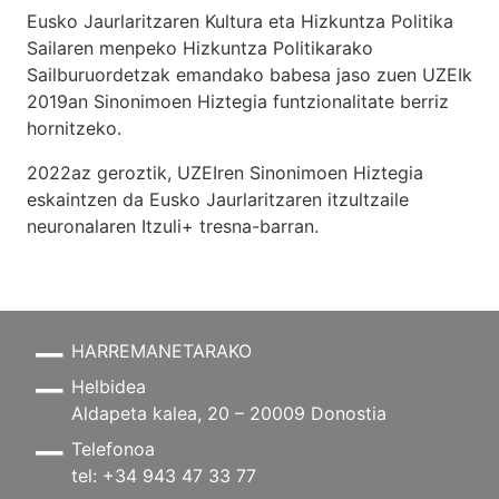
Eusko Jaurlaritzaren Kultura eta Hizkuntza Politika
Sailaren menpeko Hizkuntza Politikarako
Sailburuordetzak emandako babesa jaso zuen UZEIk
2019an Sinonimoen Hiztegia funtzionalitate berriz
hornitzeko.
2022az geroztik, UZEIren Sinonimoen Hiztegia
eskaintzen da Eusko Jaurlaritzaren itzultzaile
neuronalaren
Itzuli+
tresna-barran.
HARREMANETARAKO
Helbidea
Aldapeta kalea, 20 – 20009 Donostia
Telefonoa
tel: +34 943 47 33 77