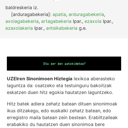
baldreskeria
iz.
[arduragabekeria]:
apatia
,
arduragabekeria
,
axolagabekeria
,
artagabekeria
Ipar.
,
ezaxola
Ipar.
,
ezaxolakeria
Ipar.
,
antsikabekeria
g.e.
UZEIren Sinonimoen Hiztegia
lexikoa aberasteko
laguntza da: osatzeko eta testuinguru bakoitzak
eskatzen duen hitz egokia hautatzen laguntzeko.
Hitz batek adiera zehatz batean dituen sinonimoak
ikus ditzakegu, edo euskalki zehatz batean, edo
erregistro maila batean zein bestean. Erabiltzaileak
erabakiko du hautatzen duen sinonimoa bere